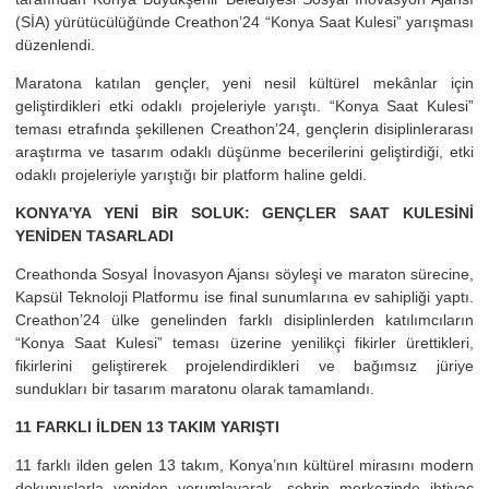
(SİA) yürütücülüğünde Creathon’24 “Konya Saat Kulesi” yarışması
düzenlendi.
Maratona katılan gençler, yeni nesil kültürel mekânlar için
geliştirdikleri etki odaklı projeleriyle yarıştı. “Konya Saat Kulesi”
teması etrafında şekillenen Creathon’24, gençlerin disiplinlerarası
araştırma ve tasarım odaklı düşünme becerilerini geliştirdiği, etki
odaklı projeleriyle yarıştığı bir platform haline geldi.
KONYA'YA YENİ BİR SOLUK: GENÇLER SAAT KULESİNİ
YENİDEN TASARLADI
Creathonda Sosyal İnovasyon Ajansı söyleşi ve maraton sürecine,
Kapsül Teknoloji Platformu ise final sunumlarına ev sahipliği yaptı.
Creathon’24 ülke genelinden farklı disiplinlerden katılımcıların
“Konya Saat Kulesi” teması üzerine yenilikçi fikirler ürettikleri,
fikirlerini geliştirerek projelendirdikleri ve bağımsız jüriye
sundukları bir tasarım maratonu olarak tamamlandı.
11 FARKLI İLDEN 13 TAKIM YARIŞTI
11 farklı ilden gelen 13 takım, Konya’nın kültürel mirasını modern
dokunuşlarla yeniden yorumlayarak, şehrin merkezinde ihtiyaç