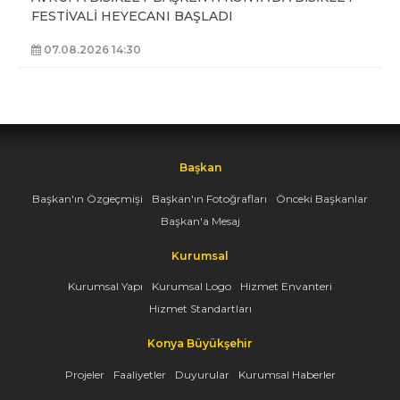
FESTİVALİ HEYECANI BAŞLADI
07.08.2026 14:30
Başkan
Başkan'ın Özgeçmişi
Başkan'ın Fotoğrafları
Önceki Başkanlar
Başkan'a Mesaj
Kurumsal
Kurumsal Yapı
Kurumsal Logo
Hizmet Envanteri
Hizmet Standartları
Konya Büyükşehir
Projeler
Faaliyetler
Duyurular
Kurumsal Haberler