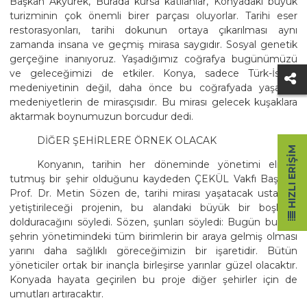
Başkan Akyürek, Burada kursa katılanlar, Konyadaki büyük
turizminin çok önemli birer parçası oluyorlar. Tarihi eser
restorasyonları, tarihi dokunun ortaya çıkarılması aynı
zamanda insana ve geçmiş mirasa saygıdır. Sosyal genetik
gerçeğine inanıyoruz. Yaşadığımız coğrafya bugünümüzü
ve geleceğimizi de etkiler. Konya, sadece Türk-İslam
medeniyetinin değil, daha önce bu coğrafyada yaşamış
medeniyetlerin de mirasçısıdır. Bu mirası gelecek kuşaklara
aktarmak boynumuzun borcudur dedi.
DİĞER ŞEHİRLERE ÖRNEK OLACAK
HIZLI ERIŞIM
Konyanın, tarihin her döneminde yönetimi elinde
tutmuş bir şehir olduğunu kaydeden ÇEKÜL Vakfı Başkanı
Prof. Dr. Metin Sözen de, tarihi mirası yaşatacak ustaların
yetiştirileceği projenin, bu alandaki büyük bir boşluğu
dolduracağını söyledi. Sözen, şunları söyledi: Bugün burada
şehrin yönetimindeki tüm birimlerin bir araya gelmiş olması
yarını daha sağlıklı göreceğimizin bir işaretidir. Bütün
yöneticiler ortak bir inançla birleşirse yarınlar güzel olacaktır.
Konyada hayata geçirilen bu proje diğer şehirler için de
umutları artıracaktır.