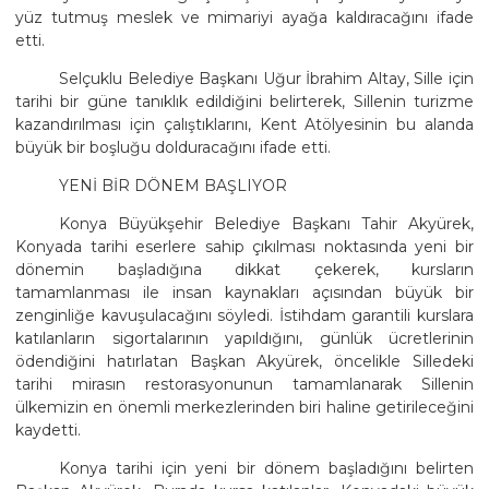
yüz tutmuş meslek ve mimariyi ayağa kaldıracağını ifade
etti.
Selçuklu Belediye Başkanı Uğur İbrahim Altay, Sille için
tarihi bir güne tanıklık edildiğini belirterek, Sillenin turizme
kazandırılması için çalıştıklarını, Kent Atölyesinin bu alanda
büyük bir boşluğu dolduracağını ifade etti.
YENİ BİR DÖNEM BAŞLIYOR
Konya Büyükşehir Belediye Başkanı Tahir Akyürek,
Konyada tarihi eserlere sahip çıkılması noktasında yeni bir
dönemin başladığına dikkat çekerek, kursların
tamamlanması ile insan kaynakları açısından büyük bir
zenginliğe kavuşulacağını söyledi. İstihdam garantili kurslara
katılanların sigortalarının yapıldığını, günlük ücretlerinin
ödendiğini hatırlatan Başkan Akyürek, öncelikle Silledeki
tarihi mirasın restorasyonunun tamamlanarak Sillenin
ülkemizin en önemli merkezlerinden biri haline getirileceğini
kaydetti.
Konya tarihi için yeni bir dönem başladığını belirten