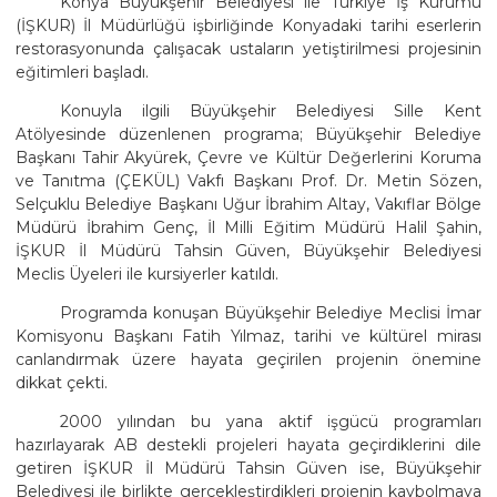
Konya Büyükşehir Belediyesi ile Türkiye İş Kurumu
(İŞKUR) İl Müdürlüğü işbirliğinde Konyadaki tarihi eserlerin
restorasyonunda çalışacak ustaların yetiştirilmesi projesinin
eğitimleri başladı.
Konuyla ilgili Büyükşehir Belediyesi Sille Kent
Atölyesinde düzenlenen programa; Büyükşehir Belediye
Başkanı Tahir Akyürek, Çevre ve Kültür Değerlerini Koruma
ve Tanıtma (ÇEKÜL) Vakfı Başkanı Prof. Dr. Metin Sözen,
Selçuklu Belediye Başkanı Uğur İbrahim Altay, Vakıflar Bölge
Müdürü İbrahim Genç, İl Milli Eğitim Müdürü Halil Şahin,
İŞKUR İl Müdürü Tahsin Güven, Büyükşehir Belediyesi
Meclis Üyeleri ile kursiyerler katıldı.
Programda konuşan Büyükşehir Belediye Meclisi İmar
Komisyonu Başkanı Fatih Yılmaz, tarihi ve kültürel mirası
canlandırmak üzere hayata geçirilen projenin önemine
dikkat çekti.
2000 yılından bu yana aktif işgücü programları
hazırlayarak AB destekli projeleri hayata geçirdiklerini dile
getiren İŞKUR İl Müdürü Tahsin Güven ise, Büyükşehir
Belediyesi ile birlikte gerçekleştirdikleri projenin kaybolmaya