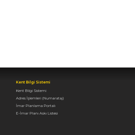
AVRUPA BİSİKLET
BAŞKENTİ KONYA'DA
BİSİKLET FESTİVALİ
HEYECANI BAŞLADI
07.08.2026 14:30
BAŞKAN ALTAY: “GENÇ
KOMEK VE
BİLGEHANELERDE 30
BİN ÖĞRENCİMİZ YAZ
Kent Bilgi Sistemi
AYLARINI BİZİMLE
Kent Bilgi Sistemi
BİRLİKTE GEÇİRİYOR”
Adres İşlemleri (Numarataj)
07.08.2026 14:30
İmar Planlama Portalı
E-İmar Planı Askı Listesi
BAŞKAN ALTAY, GENÇ
KOMEK AKIL VE ZEKÂ