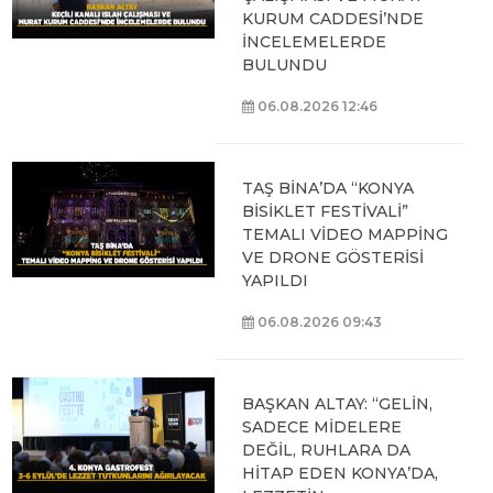
KURUM CADDESİ’NDE
İNCELEMELERDE
BULUNDU
06.08.2026 12:46
TAŞ BİNA’DA “KONYA
BİSİKLET FESTİVALİ”
TEMALI VİDEO MAPPİNG
VE DRONE GÖSTERİSİ
YAPILDI
06.08.2026 09:43
BAŞKAN ALTAY: “GELİN,
SADECE MİDELERE
DEĞİL, RUHLARA DA
HİTAP EDEN KONYA’DA,