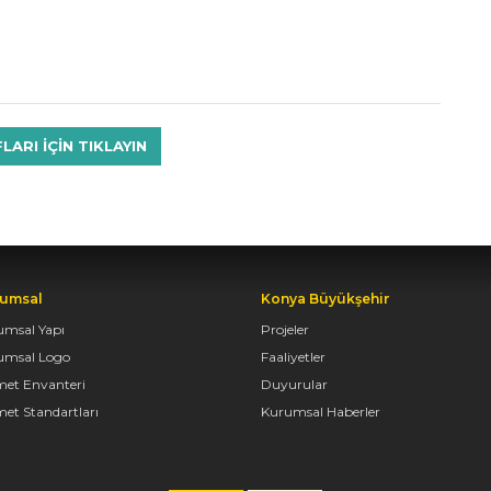
RI IÇIN TIKLAYIN
umsal
Konya Büyükşehir
umsal Yapı
Projeler
umsal Logo
Faaliyetler
met Envanteri
Duyurular
et Standartları
Kurumsal Haberler