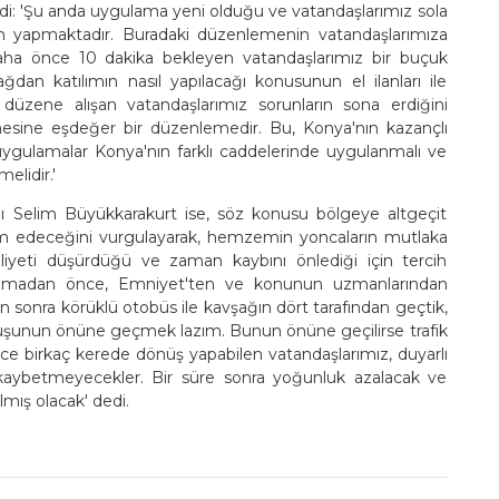
ledi: 'Şu anda uygulama yeni olduğu ve vatandaşlarımız sola
ılım yapmaktadır. Buradaki düzenlemenin vatandaşlarımıza
aha önce 10 dakika bekleyen vatandaşlarımız bir buçuk
dan katılımın nasıl yapılacağı konusunun el ilanları ile
düzene alışan vatandaşlarımız sorunların sona erdiğini
mesine eşdeğer bir düzenlemedir. Bu, Konya'nın kazançlı
uygulamalar Konya'nın farklı caddelerinde uygulanmalı ve
elidir.'
ı Selim Büyükkarakurt ise, söz konusu bölgeye altgeçit
am edeceğini vurgulayarak, hemzemin yoncaların mutlaka
liyeti düşürdüğü ve zaman kaybını önlediği için tercih
şlamadan önce, Emniyet'ten ve konunun uzmanlarından
sonra körüklü otobüs ile kavşağın dört tarafından geçtik,
uruşunun önüne geçmek lazım. Bunun önüne geçilirse trafik
ce birkaç kerede dönüş yapabilen vatandaşlarımız, duyarlı
k kaybetmeyecekler. Bir süre sonra yoğunluk azalacak ve
lmış olacak' dedi.