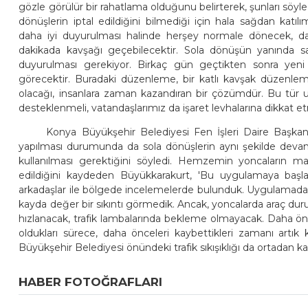
gözle görülür bir rahatlama olduğunu belirterek, şunları söy
dönüşlerin iptal edildiğini bilmediği için hala sağdan kat
daha iyi duyurulması halinde herşey normale dönecek, d
dakikada kavşağı geçebilecektir. Sola dönüşün yanında sağ
duyurulması gerekiyor. Birkaç gün geçtikten sonra yeni 
görecektir. Buradaki düzenleme, bir katlı kavşak düzenle
olacağı, insanlara zaman kazandıran bir çözümdür. Bu tür 
desteklenmeli, vatandaşlarımız da işaret levhalarına dikkat etm
Konya Büyükşehir Belediyesi Fen İşleri Daire Başkan
yapılması durumunda da sola dönüşlerin aynı şekilde dev
kullanılması gerektiğini söyledi. Hemzemin yoncaların ma
edildiğini kaydeden Büyükkarakurt, 'Bu uygulamaya ba
arkadaşlar ile bölgede incelemelerde bulunduk. Uygulamadan 
kayda değer bir sıkıntı görmedik. Ancak, yoncalarda araç d
hızlanacak, trafik lambalarında bekleme olmayacak. Daha ön
oldukları sürece, daha önceleri kaybettikleri zamanı artı
Büyükşehir Belediyesi önündeki trafik sıkışıklığı da ortadan ka
HABER FOTOĞRAFLARI