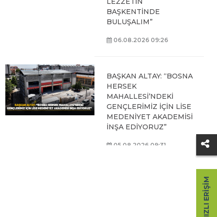
LEZZETİN
BAŞKENTİNDE
BULUŞALIM”
06.08.2026 09:26
BAŞKAN ALTAY: “BOSNA
HERSEK
MAHALLESİ’NDEKİ
GENÇLERİMİZ İÇİN LİSE
MEDENİYET AKADEMİSİ
İNŞA EDİYORUZ”
05.08.2026 09:31
HIZLI ERIŞIM
BAŞKAN ALTAY, HALİT
EROĞLU KUR’AN
KURSU’NDA
ÖĞRENCİLERLE BİR