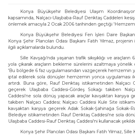
Konya Büyükşehir Belediyesi Ulaşım Koordinasyon
kapsamında, Nalçacı-Ulaşbaba-Rauf Denktaş Caddeleri kesişimi
önlemek amacıyla 2 Ocak 2006 tarihinden geçtiği 'Hemzemi
Konya Büyükşehir Belediyesi Fen İşleri Daire Başk
Konya Şehir Plancıları Odası Başkanı Fatih Yılmaz, projenin i
ilgili açıklamalarda bulundu.
Sille Kavşağı'nda yaşanan trafik sıkışıklığı ve araçları
yola çıkarak araçların bekleme sürelerini azaltmaya yöneli
'Bu bölgede 6 faz uygulamasından vazgeçerek hemzemin yonc
iptal edilerek sola dönüşler hemzemin yonca uygulaması ile
artırdı. Buna göre, Rauf Denktaş istikametinden Nalçacı 
geçerek Ulaşbaba Caddesi-Gördeş Sokağı takiben Nalça
Caddesi'ne sola dönüş yapacak araçlar kavşaktan karşıya g
takiben Nalçacı Caddesi; Nalçacı Caddesi Kule Site istika
kavşaktan karşıya geçerek Adak Sokak-Şahinağa Sokak-Ra
Belediye istikametinden Rauf Denktaş Caddesi'ne sola dönü
Ulaşbaba Caddesi-Rauf Denktaş Caddesi'ni kullanacak şekilde y
Konya Şehir Plancıları Odası Başkanı Fatih Yılmaz, Sille K