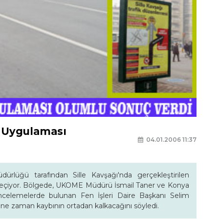
a Uygulaması
04.01.2006 11:37
rlüğü tarafından Sille Kavşağı'nda gerçekleştirilen
 geçiyor. Bölgede, UKOME Müdürü İsmail Taner ve Konya
e incelemelerde bulunan Fen İşleri Daire Başkanı Selim
aline zaman kaybının ortadan kalkacağını söyledi.