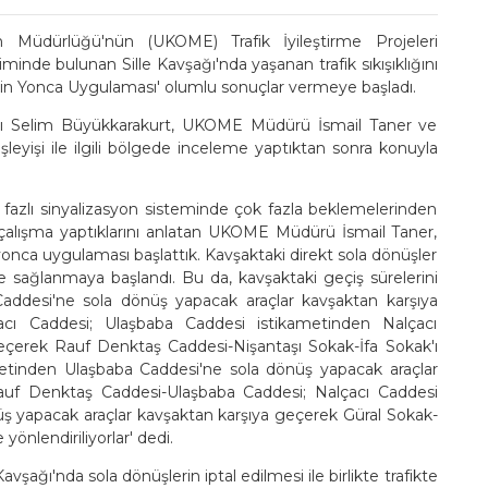
 Müdürlüğü'nün (UKOME) Trafik İyileştirme Projeleri
nde bulunan Sille Kavşağı'nda yaşanan trafik sıkışıklığını
n Yonca Uygulaması' olumlu sonuçlar vermeye başladı.
anı Selim Büyükkarakurt, UKOME Müdürü İsmail Taner ve
şleyişi ile ilgili bölgede inceleme yaptıktan sonra konuyla
n 6 fazlı sinyalizasyon sisteminde çok fazla beklemelerinden
k çalışma yaptıklarını anlatan UKOME Müdürü İsmail Taner,
a uygulaması başlattık. Kavşaktaki direkt sola dönüşler
 sağlanmaya başlandı. Bu da, kavşaktaki geçiş sürelerini
Caddesi'ne sola dönüş yapacak araçlar kavşaktan karşıya
cı Caddesi; Ulaşbaba Caddesi istikametinden Nalçacı
eçerek Rauf Denktaş Caddesi-Nişantaşı Sokak-İfa Sokak'ı
metinden Ulaşbaba Caddesi'ne sola dönüş yapacak araçlar
uf Denktaş Caddesi-Ulaşbaba Caddesi; Nalçacı Caddesi
ş yapacak araçlar kavşaktan karşıya geçerek Güral Sokak-
önlendiriliyorlar' dedi.
avşağı'nda sola dönüşlerin iptal edilmesi ile birlikte trafikte