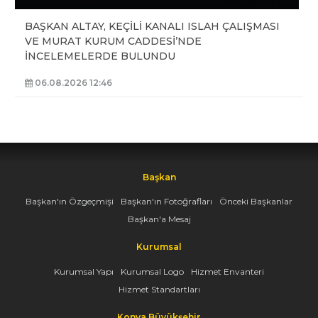
BAŞKAN ALTAY, KEÇİLİ KANALI ISLAH ÇALIŞMASI
VE MURAT KURUM CADDESİ’NDE
İNCELEMELERDE BULUNDU
06.08.2026 12:46
Başkan
Başkan'ın Özgeçmişi
Başkan'ın Fotoğrafları
Önceki Başkanlar
Başkan'a Mesaj
Kurumsal
Kurumsal Yapı
Kurumsal Logo
Hizmet Envanteri
Hizmet Standartları
Konya Büyükşehir