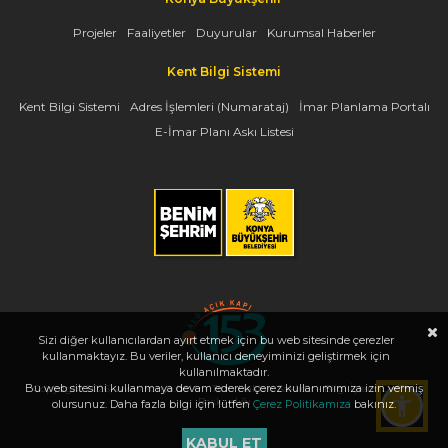
Projeler
Faaliyetler
Duyurular
Kurumsal Haberler
Kent Bilgi Sistemi
Kent Bilgi Sistemi
Adres İşlemleri (Numarataj)
İmar Planlama Portalı
E-İmar Planı Askı Listesi
Sizi diğer kullanıcılardan ayırt etmek için bu web sitesinde çerezler
kullanmaktayız. Bu veriler, kullanıcı deneyiminizi geliştirmek için
kullanılmaktadır.
Bu web sitesini kullanmaya devam ederek çerez kullanımımıza izin vermiş
Copyright 2026, www.konya.bel.tr - Tüm Hakları Saklıdır - Bilgi İşlem Dairesi
Başkanlığı
olursunuz. Daha fazla bilgi için lütfen
Çerez Politikamıza
bakınız.
KABUL ET