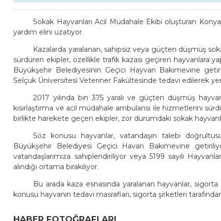
Sokak Hayvanları Acil Müdahale Ekibi oluşturan Konya 
yardım elini uzatıyor.
Kazalarda yaralanan, sahipsiz veya güçten düşmüş sokak
sürdüren ekipler, özellikle trafik kazası geçiren hayvanlara y
Büyükşehir Belediyesinin Geçici Hayvan Bakımevine getirile
Selçuk Üniversitesi Veteriner Fakültesinde tedavi edilerek y
2017 yılında bin 375 yaralı ve güçten düşmüş hayva
kısırlaştırma ve acil müdahale ambulansı ile hizmetlerini sürd
birlikte harekete geçen ekipler, zor durumdaki sokak hayvanl
Söz konusu hayvanlar, vatandaşın talebi doğrultus
Büyükşehir Belediyesi Geçici Havan Bakımevine getiriliyo
vatandaşlarımıza sahiplendiriliyor veya 5199 sayılı Hayv
alındığı ortama bırakılıyor.
Bu arada kaza esnasında yaralanan hayvanlar, sigorta k
konusu hayvanın tedavi masrafları, sigorta şirketleri tarafından
HABER FOTOĞRAFLARI