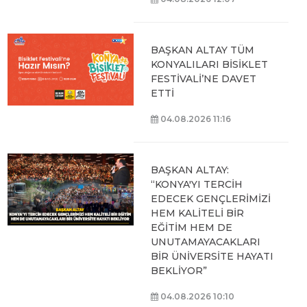
BAŞKAN ALTAY TÜM
KONYALILARI BİSİKLET
FESTİVALİ’NE DAVET
ETTİ
04.08.2026 11:16
BAŞKAN ALTAY:
“KONYA'YI TERCİH
EDECEK GENÇLERİMİZİ
HEM KALİTELİ BİR
EĞİTİM HEM DE
UNUTAMAYACAKLARI
BİR ÜNİVERSİTE HAYATI
BEKLİYOR”
04.08.2026 10:10