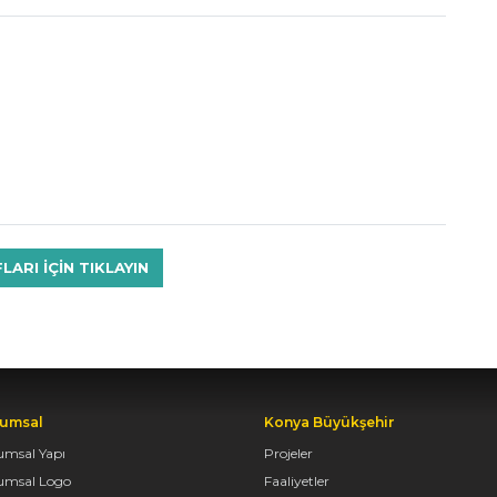
RI IÇIN TIKLAYIN
umsal
Konya Büyükşehir
umsal Yapı
Projeler
umsal Logo
Faaliyetler