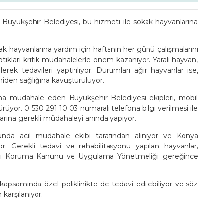
Büyükşehir Belediyesi, bu hizmeti ile sokak hayvanlarına
 hayvanlarına yardım için haftanın her günü çalışmalarını
aptıkları kritik müdahalelerle önem kazanıyor. Yaralı hayvan,
rek tedavileri yaptırılıyor. Durumları ağır hayvanlar ise,
eniden sağlığına kavuşturuluyor.
na müdahale eden Büyükşehir Belediyesi ekipleri, mobil
ürüyor. 0 530 291 10 03 numaralı telefona bilgi verilmesi ile
arına gerekli müdahaleyi anında yapıyor.
unda acil müdahale ekibi tarafından alınıyor ve Konya
r. Gerekli tedavi ve rehabilitasyonu yapılan hayvanlar,
anları Koruma Kanunu ve Uygulama Yönetmeliği gereğince
apsamında özel poliklinikte de tedavi edilebiliyor ve söz
 karşılanıyor.