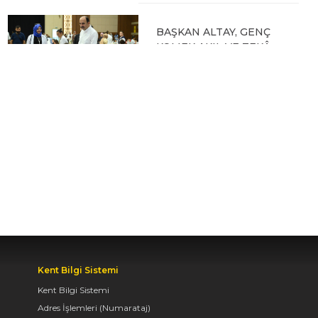
BAŞKAN ALTAY, GENÇ
KOMEK AKIL VE ZEKÂ
OYUNLARI’NIN FİNAL
TURUNDA
ÖĞRENCİLERİN
HEYECANINI PAYLAŞTI
06.08.2026 15:06
BAŞKAN ALTAY, KEÇİLİ
KANALI ISLAH
ÇALIŞMASI VE MURAT
KURUM CADDESİ’NDE
İNCELEMELERDE
BULUNDU
Kent Bilgi Sistemi
06.08.2026 12:46
Kent Bilgi Sistemi
Adres İşlemleri (Numarataj)