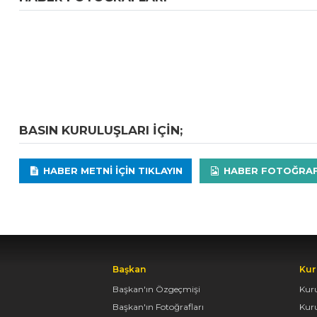
BASIN KURULUŞLARI IÇIN;
HABER METNI IÇIN TIKLAYIN
HABER FOTOĞRAFLA
Başkan
Kur
Başkan'ın Özgeçmişi
Kur
Başkan'ın Fotoğrafları
Kur