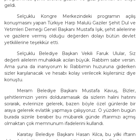
geldi.
Selçuklu Kongre Merkezindeki programın açılış
konuşmasını yapan Türkiye Harp Malulü Gaziler Şehit Dul ve
Yetimleri Derneği Genel Başkanı Mustafa Işık, şehit ailelerine
ve gazilere vermiş olduğu değerden dolayı bütün devlet
yetkililerine teşekkür etti.
Selçuklu Belediye Başkan Vekili Faruk Ulular, Siz
değerli ailelerin muhakkak acıları büyük. Rabbim sabır versin.
Ama şuna da inanıyorum ki Rabbimin huzuruna giderken
sizler karşılanacak ve hesabı kolay verilecek kişilersiniz diye
konuştu.
Meram Belediye Başkanı Mustafa Kavuş, Bizler,
şehitlerimizin yerini dolduramasak da sizlerin halini hatırını
sorarak, evlerinize gelerek, bazen böyle özel günlerde bir
araya gelerek evlatlık yapmaya çalışıyoruz. O yüzden bugün
burada sizinle beraber bu mübarek günde iftarımızı açmış
olmaktan çok memnunum ifadelerini kullandı.
Karatay Belediye Başkanı Hasan Kılca, bu yılki iftarın