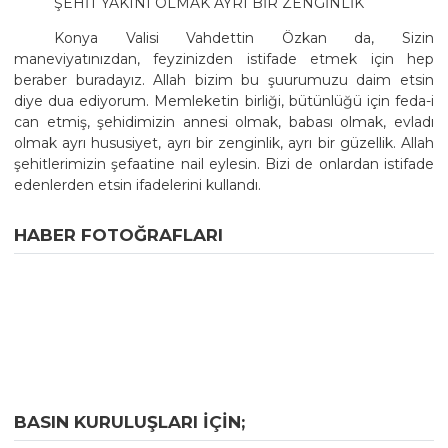
ŞEHİT YAKINI OLMAK AYRI BİR ZENGİNLİK
Konya Valisi Vahdettin Özkan da, Sizin
maneviyatınızdan, feyzinizden istifade etmek için hep
beraber buradayız. Allah bizim bu şuurumuzu daim etsin
diye dua ediyorum. Memleketin birliği, bütünlüğü için feda-i
can etmiş, şehidimizin annesi olmak, babası olmak, evladı
olmak ayrı hususiyet, ayrı bir zenginlik, ayrı bir güzellik. Allah
şehitlerimizin şefaatine nail eylesin. Bizi de onlardan istifade
edenlerden etsin ifadelerini kullandı.
HABER FOTOĞRAFLARI
BASIN KURULUŞLARI IÇIN;