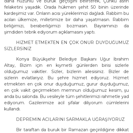
daha hüzünlü ve buruk geçtiğini belirterek, Çünkü asrın
felaketini yaşadık. Orada hükmen şehit 50 binin üzerinde
kardeşimiz var. Onların acısı yüreklerimizi dağladı. Rabbim bu
acıları ülkemize, milletimize bir daha yaşatmasın. Rabbim
birliğimizi, beraberliğimizi bozmasın. Bayramınızı da
şimdiden tebrik ediyorum açıklamasını yaptı.
HİZMET ETMEKTEN EN ÇOK ONUR DUYDUĞUMUZ
SİZLERSİNİZ
Konya Büyükşehir Belediye Başkanı Uğur İbrahim
Altay, Bizim için en kıymetli günlerden birisi sizlerle
olduğumuz vakitler. Sizler, bizlerin ailesisiniz. Bizler de
sizlerin evlatlarıyız. Bu şehre hizmet ediyoruz. Hizmet
etmekten en çok onur duyduğumuz, gurur duyduğumuz,
en çok vakit geçirmekten memnun olduğumuz kesim, şu
anda bu salonda. Bu vesileyle tüm şehitlerimizi rahmetle yad
ediyorum. Gazilerimize acil şifalar diliyorum cümlelerini
kullandı.
DEPREMİN ACILARINI SARMAKLA UĞRAŞIYORUZ
Bir taraftan da buruk bir Ramazan geçirildiğine dikkat