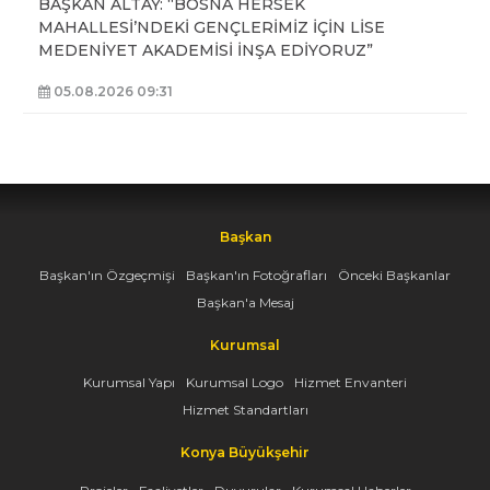
BAŞKAN ALTAY: “BOSNA HERSEK
MAHALLESİ’NDEKİ GENÇLERİMİZ İÇİN LİSE
MEDENİYET AKADEMİSİ İNŞA EDİYORUZ”
05.08.2026 09:31
Başkan
Başkan'ın Özgeçmişi
Başkan'ın Fotoğrafları
Önceki Başkanlar
Başkan'a Mesaj
Kurumsal
Kurumsal Yapı
Kurumsal Logo
Hizmet Envanteri
Hizmet Standartları
Konya Büyükşehir