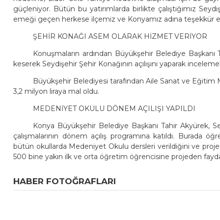
güçleniyor. Bütün bu yatırımlarda birlikte çalıştığımız Se
emeği geçen herkese ilçemiz ve Konyamız adına teşekkür e
ŞEHİR KONAĞI ASEM OLARAK HİZMET VERİYOR
Konuşmaların ardından Büyükşehir Belediye Başkanı Ta
keserek Seydişehir Şehir Konağının açılışını yaparak inceleme
Büyükşehir Belediyesi tarafından Aile Sanat ve Eğitim 
3,2 milyon liraya mal oldu.
MEDENİYET OKULU DÖNEM AÇILIŞI YAPILDI
Konya Büyükşehir Belediye Başkanı Tahir Akyürek, S
çalışmalarının dönem açılış programına katıldı. Burada ö
bütün okullarda Medeniyet Okulu dersleri verildiğini ve projeni
500 bine yakın ilk ve orta öğretim öğrencisine projeden faydal
HABER FOTOĞRAFLARI