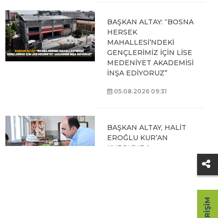
BAŞKAN ALTAY: “BOSNA
HERSEK
MAHALLESİ’NDEKİ
GENÇLERİMİZ İÇİN LİSE
MEDENİYET AKADEMİSİ
İNŞA EDİYORUZ”
05.08.2026 09:31
BAŞKAN ALTAY, HALİT
EROĞLU KUR’AN
KURSU’NDA
ÖĞRENCİLERLE BİR
ARAYA GELDİ
04.08.2026 12:07