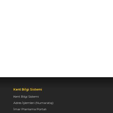
BAŞKENTİ KONYA'DA
BİSİKLET FESTİVALİ
HEYECANI BAŞLADI
07.08.2026 14:30
BAŞKAN ALTAY: “GENÇ
KOMEK VE
BİLGEHANELERDE 30
BİN ÖĞRENCİMİZ YAZ
AYLARINI BİZİMLE
BİRLİKTE GEÇİRİYOR”
07.08.2026 14:30
Kent Bilgi Sistemi
Kent Bilgi Sistemi
BAŞKAN ALTAY, GENÇ
Adres İşlemleri (Numarataj)
KOMEK AKIL VE ZEKÂ
OYUNLARI’NIN FİNAL
İmar Planlama Portalı