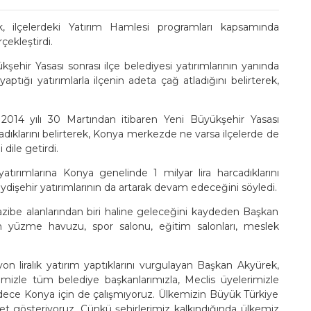
 ilçelerdeki Yatırım Hamlesi programları kapsamında
çekleştirdi.
hir Yasası sonrası ilçe belediyesi yatırımlarının yanında
aptığı yatırımlarla ilçenin adeta çağ atladığını belirterek,
014 yılı 30 Martından itibaren Yeni Büyükşehir Yasası
ladıklarını belirterek, Konya merkezde ne varsa ilçelerde de
dile getirdi.
atırımlarına Konya genelinde 1 milyar lira harcadıklarını
ydişehir yatırımlarının da artarak devam edeceğini söyledi.
 cazibe alanlarından biri haline geleceğini kaydeden Başkan
ın yüzme havuzu, spor salonu, eğitim salonları, meslek
n liralık yatırım yaptıklarını vurgulayan Başkan Akyürek,
emizle tüm belediye başkanlarımızla, Meclis üyelerimizle
adece Konya için de çalışmıyoruz. Ülkemizin Büyük Türkiye
et gösteriyoruz. Çünkü şehirlerimiz kalkındığında ülkemiz