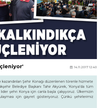
çleniyor'
14.11.2017 12:40
ne kazandırılan Şehir Konağı düzenlenen törenle hizmete
üyükşehir Belediye Başkanı Tahir Akyürek, 'Konya'da tüm
ider şehri Konya için canla başla çalışıyoruz. Ülkemizin
laşması için gayret gösteriyoruz. Çünkü şehirlerimiz