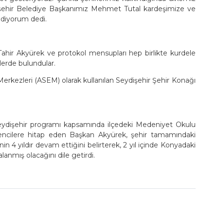
ydişehir Belediye Başkanımız Mehmet Tutal kardeşimize ve
diyorum dedi.
hir Akyürek ve protokol mensupları hep birlikte kurdele
lerde bulundular.
Merkezleri (ASEM) olarak kullanılan Seydişehir Şehir Konağı
eydişehir programı kapsamında ilçedeki Medeniyet Okulu
ğrencilere hitap eden Başkan Akyürek, şehir tamamındaki
n 4 yıldır devam ettiğini belirterek, 2 yıl içinde Konyadaki
anmış olacağını dile getirdi.