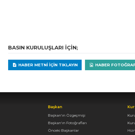
BASIN KURULUŞLARI IÇIN;
HABER METNI IÇIN TIKLAYIN
HABER FOTOĞRAFLA
Başkan
Kur
Başkan'ın Özgeçmişi
Kur
Başkan'ın Fotoğrafları
Kur
Önceki Başkanlar
Hiz