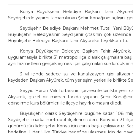
Konya Büyükşehir Belediye Başkanı Tahir Akyürek,
Seydişehirde yapımı tamamlanan Şehir Konağının açılışını ger
Seydişehir Belediye Başkanı Mehmet Tutal, Yeni Büyükşe
Büyükşehir Belediyesinin Seydişehir çıtasının çok üzerinde y
Büyükşehir Belediye Başkanı Tahir Akyüreke teşekkür etti.
Konya Büyükşehir Belediye Başkanı Tahir Akyürek, 2
uygulamasıyla birlikte 31 metropol ilçe olarak çalışmalara baş
aynı hizmetlerin gerçekleşmesi için çalışmaları sürdürdüklerini 
3 yıl içinde sadece su ve kanalizasyon gibi altyapı y
kaydeden Başkan Akyürek, tüm yerleşim yerleri ile birlikte Se
Seyyid Harun Veli Türbesinin çevresi ile birlikte yeni
Akyürek, güzel bir mimari tarzda yapılan Şehir Konağın
edindirme kurs bölümleri ile ilçeye hayırlı olmasını diledi.
Büyükşehir olarak Seydişehire bugüne kadar 108 milyo
Seydişehir marka metropol ilçelerimizden. Konyada 31 ilç
günümüzün lider şehri Konya için canla başla çalışıyoruz. S
hedefine, Lider Ülke Türkiye hedefine ulaşması için de gayr