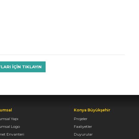
RI IÇIN TIKLAYIN
umsal
Konya Büyükşehir
umsal Yapı
Projeler
umsal Logo
Faaliyetler
met Envanteri
Duyurular