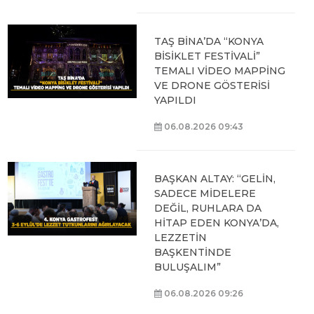
TAŞ BİNA’DA “KONYA
BİSİKLET FESTİVALİ”
TEMALI VİDEO MAPPİNG
VE DRONE GÖSTERİSİ
YAPILDI
06.08.2026 09:43
BAŞKAN ALTAY: “GELİN,
SADECE MİDELERE
DEĞİL, RUHLARA DA
HİTAP EDEN KONYA’DA,
LEZZETİN
BAŞKENTİNDE
BULUŞALIM”
06.08.2026 09:26