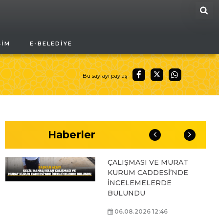
ARA
BAŞKAN ALTAY, GENÇ
ŞIM
E-BELEDIYE
KOMEK AKIL VE ZEKÂ
OYUNLARI’NIN FİNAL
TURUNDA
ÖĞRENCİLERİN
Bu sayfayı paylaş
HEYECANINI PAYLAŞTI
06.08.2026 15:06
Haberler
BAŞKAN ALTAY, KEÇİLİ
KANALI ISLAH
ÇALIŞMASI VE MURAT
KURUM CADDESİ’NDE
İNCELEMELERDE
BULUNDU
06.08.2026 12:46