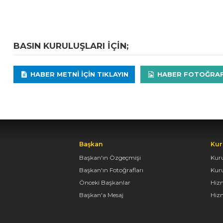
BASIN KURULUŞLARI IÇIN;
HABER METNI IÇIN TIKLAYIN
HABER FOTOĞRAFLA
Başkan
Kur
Başkan'ın Özgeçmişi
Kur
Başkan'ın Fotoğrafları
Kur
Önceki Başkanlar
Hiz
Başkan'a Mesaj
Hizm