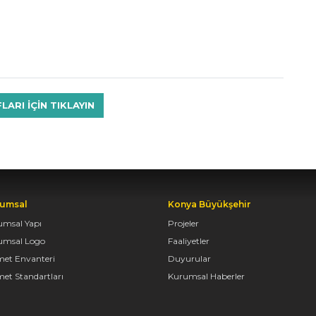
RI IÇIN TIKLAYIN
umsal
Konya Büyükşehir
umsal Yapı
Projeler
umsal Logo
Faaliyetler
met Envanteri
Duyurular
et Standartları
Kurumsal Haberler