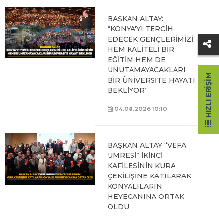
BAŞKAN ALTAY:
“KONYA'YI TERCİH
EDECEK GENÇLERİMİZİ
HEM KALİTELİ BİR
EĞİTİM HEM DE
UNUTAMAYACAKLARI
HIZLI ERIŞIM
BİR ÜNİVERSİTE HAYATI
BEKLİYOR”
04.08.2026 10:10
BAŞKAN ALTAY “VEFA
UMRESİ” İKİNCİ
KAFİLESİNİN KURA
ÇEKİLİŞİNE KATILARAK
KONYALILARIN
HEYECANINA ORTAK
OLDU