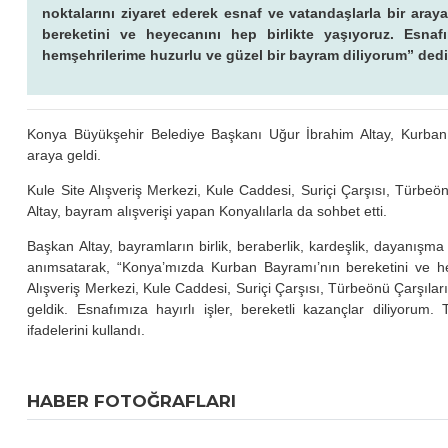
noktalarını ziyaret ederek esnaf ve vatandaşlarla bir ara
bereketini ve heyecanını hep birlikte yaşıyoruz. Esnafı
hemşehrilerime huzurlu ve güzel bir bayram diliyorum” dedi
Konya Büyükşehir Belediye Başkanı Uğur İbrahim Altay, Kurban
araya geldi.
Kule Site Alışveriş Merkezi, Kule Caddesi, Suriçi Çarşısı, Türbeö
Altay, bayram alışverişi yapan Konyalılarla da sohbet etti.
Başkan Altay, bayramların birlik, beraberlik, kardeşlik, dayanış
anımsatarak, “Konya’mızda Kurban Bayramı’nın bereketini ve he
Alışveriş Merkezi, Kule Caddesi, Suriçi Çarşısı, Türbeönü Çarşıları
geldik. Esnafımıza hayırlı işler, bereketli kazançlar diliyoru
ifadelerini kullandı.
HABER FOTOĞRAFLARI