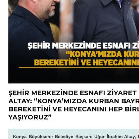
ŞEHİR MERKEZİNDE ESNAFI ZİYARET
ALTAY: “KONYA’MIZDA KURBAN BAYR
BEREKETİNİ VE HEYECANINI HEP BİR
YAŞIYORUZ”
Konya Büyükşehir Belediye Başkanı Uğur İbrahim Altay, 