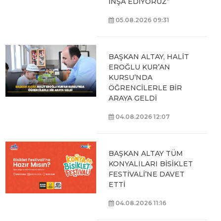
İNŞA EDİYORUZ”
05.08.2026 09:31
BAŞKAN ALTAY, HALİT
EROĞLU KUR’AN
KURSU’NDA
ÖĞRENCİLERLE BİR
ARAYA GELDİ
04.08.2026 12:07
BAŞKAN ALTAY TÜM
KONYALILARI BİSİKLET
FESTİVALİ’NE DAVET
ETTİ
04.08.2026 11:16