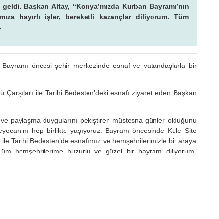
ya geldi. Başkan Altay, “Konya’mızda Kurban Bayramı’nın
mıza hayırlı işler, bereketli kazançlar diliyorum. Tüm
.
 Bayramı öncesi şehir merkezinde esnaf ve vatandaşlarla bir
nü Çarşıları ile Tarihi Bedesten’deki esnafı ziyaret eden Başkan
ma ve paylaşma duygularını pekiştiren müstesna günler olduğunu
yecanını hep birlikte yaşıyoruz. Bayram öncesinde Kule Site
 ile Tarihi Bedesten’de esnafımız ve hemşehrilerimizle bir araya
m. Tüm hemşehrilerime huzurlu ve güzel bir bayram diliyorum”