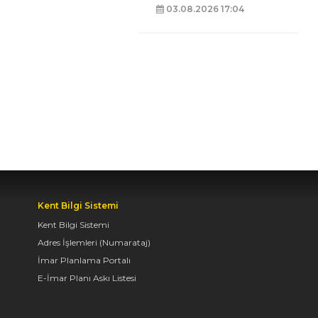
03.08.2026 17:04
BAŞKAN ALTAY: “GENÇ
KOMEK VE
BİLGEHANELERDE 30
BİN ÖĞRENCİMİZ YAZ
AYLARINI BİZİMLE
BİRLİKTE GEÇİRİYOR”
07.08.2026 09:53
Kent Bilgi Sistemi
BAŞKAN ALTAY, GENÇ
Kent Bilgi Sistemi
KOMEK AKIL VE ZEKÂ
Adres İşlemleri (Numarataj)
OYUNLARI’NIN FİNAL
TURUNDA
İmar Planlama Portalı
ÖĞRENCİLERİN
E-İmar Planı Askı Listesi
HEYECANINI PAYLAŞTI
06.08.2026 15:06