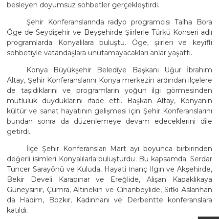
besleyen doyumsuz sohbetler gerçekleştirdi.
Şehir Konferanslarında radyo programcısı Talha Bora
Öge de Seydişehir ve Beyşehirde Şiirlerle Türkü Konseri adlı
programlarda Konyalılara buluştu. Öge, şiirleri ve keyifli
sohbetiyle vatandaşlara unutamayacakları anlar yaşattı.
Konya Büyükşehir Belediye Başkanı Uğur İbrahim
Altay, Şehir Konferanslarını Konya merkezin ardından ilçelere
de taşıdıklarını ve programların yoğun ilgi görmesinden
mutluluk duyduklarını ifade etti. Başkan Altay, Konyanın
kültür ve sanat hayatının gelişmesi için Şehir Konferanslarını
bundan sonra da düzenlemeye devam edeceklerini dile
getirdi.
İlçe Şehir Konferansları Mart ayı boyunca birbirinden
değerli isimleri Konyalılarla buluşturdu. Bu kapsamda; Serdar
Tuncer Sarayönü ve Kuluda, Hayati İnanç Ilgın ve Akşehirde,
Bekir Develi Karapınar ve Ereğlide, Alişan Kapaklıkaya
Güneysınır, Çumra, Altınekin ve Cihanbeylide, Sıtkı Aslanhan
da Hadim, Bozkır, Kadınhanı ve Derbentte konferanslara
katıldı.