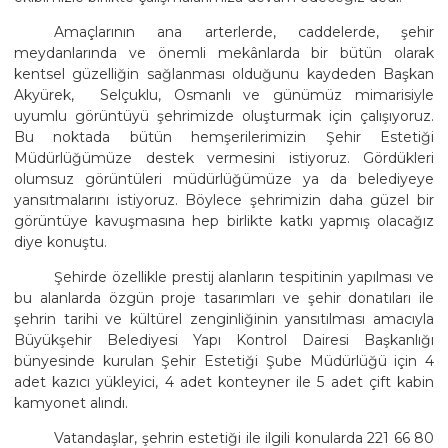
Amaçlarının ana arterlerde, caddelerde, şehir
meydanlarında ve önemli mekânlarda bir bütün olarak
kentsel güzelliğin sağlanması olduğunu kaydeden Başkan
Akyürek,  Selçuklu, Osmanlı ve günümüz mimarisiyle
uyumlu görüntüyü şehrimizde oluşturmak için çalışıyoruz.
Bu noktada bütün hemşerilerimizin Şehir Estetiği
Müdürlüğümüze destek vermesini istiyoruz. Gördükleri
olumsuz görüntüleri müdürlüğümüze ya da belediyeye
yansıtmalarını istiyoruz. Böylece şehrimizin daha güzel bir
görüntüye kavuşmasına hep birlikte katkı yapmış olacağız
diye konuştu.
Şehirde özellikle prestij alanların tespitinin yapılması ve
bu alanlarda özgün proje tasarımları ve şehir donatıları ile
şehrin tarihi ve kültürel zenginliğinin yansıtılması amacıyla
Büyükşehir Belediyesi Yapı Kontrol Dairesi Başkanlığı
bünyesinde kurulan Şehir Estetiği Şube Müdürlüğü için 4
adet kazıcı yükleyici, 4 adet konteyner ile 5 adet çift kabin
kamyonet alındı.
Vatandaşlar, şehrin estetiği ile ilgili konularda 221 66 80