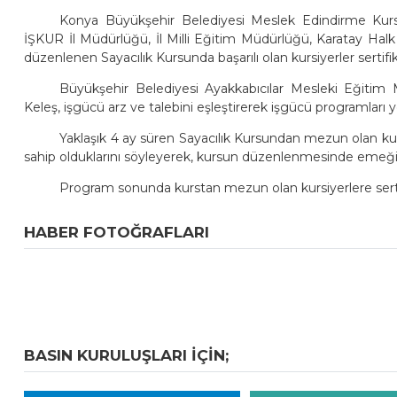
Konya Büyükşehir Belediyesi Meslek Edindirme Kurs
İŞKUR İl Müdürlüğü, İl Milli Eğitim Müdürlüğü, Karatay Halk
düzenlenen Sayacılık Kursunda başarılı olan kursiyerler sertifika
Büyükşehir Belediyesi Ayakkabıcılar Mesleki Eğiti
Keleş, işgücü arz ve talebini eşleştirerek işgücü programları y
Yaklaşık 4 ay süren Sayacılık Kursundan mezun olan kur
sahip olduklarını söyleyerek, kursun düzenlenmesinde emeği
Program sonunda kurstan mezun olan kursiyerlere sertif
HABER FOTOĞRAFLARI
BASIN KURULUŞLARI IÇIN;