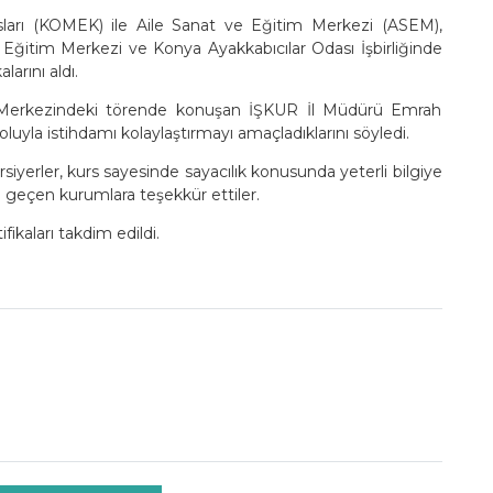
ları (KOMEK) ile Aile Sanat ve Eğitim Merkezi (ASEM),
 Eğitim Merkezi ve Konya Ayakkabıcılar Odası İşbirliğinde
larını aldı.
m Merkezindeki törende konuşan İŞKUR İl Müdürü Emrah
oluyla istihdamı kolaylaştırmayı amaçladıklarını söyledi.
siyerler, kurs sayesinde sayacılık konusunda yeterli bilgiye
 geçen kurumlara teşekkür ettiler.
ikaları takdim edildi.