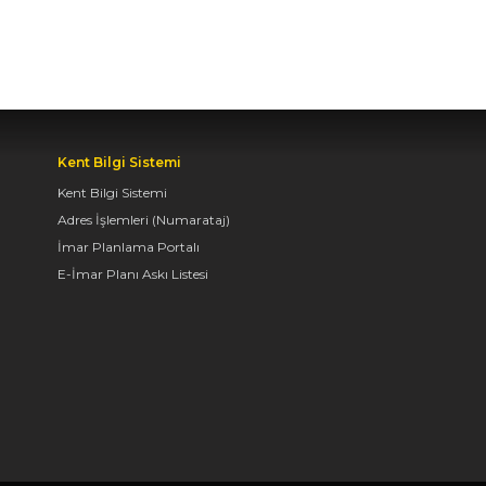
ARAYA GELDİ
04.08.2026 12:07
BAŞKAN ALTAY TÜM
KONYALILARI BİSİKLET
Kent Bilgi Sistemi
FESTİVALİ’NE DAVET
Kent Bilgi Sistemi
ETTİ
Adres İşlemleri (Numarataj)
04.08.2026 11:16
İmar Planlama Portalı
E-İmar Planı Askı Listesi
KONYA BİSİKLET
FESTİVALİ’NİN AÇILIŞI
COŞKUYLA
GERÇEKLEŞTİ
08.08.2026 12:50