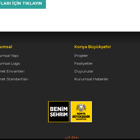
RI IÇIN TIKLAYIN
umsal
Konya Büyükşehir
umsal Yapı
Projeler
umsal Logo
Faaliyetler
met Envanteri
Duyurular
et Standartları
Kurumsal Haberler