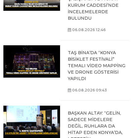
KURUM CADDESİ’NDE
İNCELEMELERDE
BULUNDU
06.08.2026 12:46
TAŞ BİNA’DA “KONYA
BİSİKLET FESTİVALİ”
TEMALI VİDEO MAPPİNG
VE DRONE GÖSTERİSİ
YAPILDI
06.08.2026 09:43
BAŞKAN ALTAY: “GELİN,
SADECE MİDELERE
DEĞİL, RUHLARA DA
HİTAP EDEN KONYA’DA,