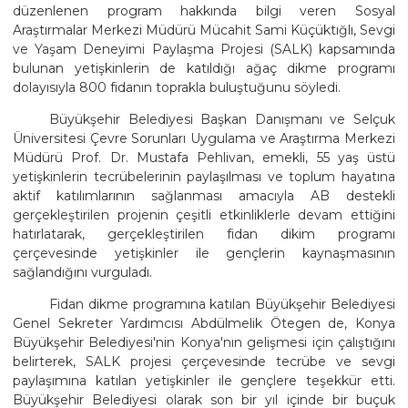
düzenlenen program hakkında bilgi veren Sosyal
Araştırmalar Merkezi Müdürü Mücahit Sami Küçüktığlı, Sevgi
ve Yaşam Deneyimi Paylaşma Projesi (SALK) kapsamında
bulunan yetişkinlerin de katıldığı ağaç dikme programı
dolayısıyla 800 fidanın toprakla buluştuğunu söyledi.
Büyükşehir Belediyesi Başkan Danışmanı ve Selçuk
Üniversitesi Çevre Sorunları Uygulama ve Araştırma Merkezi
Müdürü Prof. Dr. Mustafa Pehlivan, emekli, 55 yaş üstü
yetişkinlerin tecrübelerinin paylaşılması ve toplum hayatına
aktif katılımlarının sağlanması amacıyla AB destekli
gerçekleştirilen projenin çeşitli etkinliklerle devam ettiğini
hatırlatarak, gerçekleştirilen fidan dikim programı
çerçevesinde yetişkinler ile gençlerin kaynaşmasının
sağlandığını vurguladı.
Fidan dikme programına katılan Büyükşehir Belediyesi
Genel Sekreter Yardımcısı Abdülmelik Ötegen de, Konya
Büyükşehir Belediyesi'nin Konya'nın gelişmesi için çalıştığını
belirterek, SALK projesi çerçevesinde tecrübe ve sevgi
paylaşımına katılan yetişkinler ile gençlere teşekkür etti.
Büyükşehir Belediyesi olarak son bir yıl içinde bir buçuk