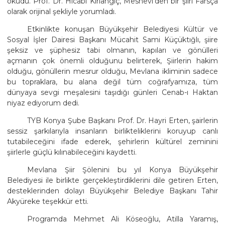
okudu. Prof. Dr. Hicabi Kırlangıç, Mesnevi'den bir şiiri Farsça
olarak orijinal şekliyle yorumladı.
Etkinlikte konuşan Büyükşehir Belediyesi Kültür ve
Sosyal İşler Dairesi Başkanı Mücahit Sami Küçüktığlı, şiire
şeksiz ve şüphesiz tabi olmanın, kapıları ve gönülleri
açmanın çok önemli olduğunu belirterek, Şiirlerin hakim
olduğu, gönüllerin mesrur olduğu, Mevlana ikliminin sadece
bu topraklara, bu alana değil tüm coğrafyamıza, tüm
dünyaya sevgi meşalesini taşıdığı günleri Cenab-ı Haktan
niyaz ediyorum dedi.
TYB Konya Şube Başkanı Prof. Dr. Hayri Erten, şairlerin
sessiz şarkılarıyla insanların birlikteliklerini koruyup canlı
tutabileceğini ifade ederek, şehirlerin kültürel zeminini
şiirlerle güçlü kılınabileceğini kaydetti.
Mevlana Şiir Şölenini bu yıl Konya Büyükşehir
Belediyesi ile birlikte gerçekleştirdiklerini dile getiren Erten,
desteklerinden dolayı Büyükşehir Belediye Başkanı Tahir
Akyüreke teşekkür etti.
Programda Mehmet Ali Köseoğlu, Atilla Yaramış,