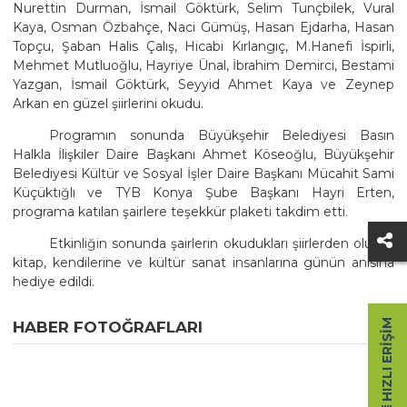
Nurettin Durman, İsmail Göktürk, Selim Tunçbilek, Vural
Kaya, Osman Özbahçe, Naci Gümüş, Hasan Ejdarha, Hasan
Topçu, Şaban Halis Çalış, Hicabi Kırlangıç, M.Hanefi İspirli,
Mehmet Mutluoğlu, Hayriye Ünal, İbrahim Demirci, Bestami
Yazgan, İsmail Göktürk, Seyyid Ahmet Kaya ve Zeynep
Arkan en güzel şiirlerini okudu.
Programın sonunda Büyükşehir Belediyesi Basın
Halkla İlişkiler Daire Başkanı Ahmet Köseoğlu, Büyükşehir
Belediyesi Kültür ve Sosyal İşler Daire Başkanı Mücahit Sami
Küçüktığlı ve TYB Konya Şube Başkanı Hayri Erten,
programa katılan şairlere teşekkür plaketi takdim etti.
Etkinliğin sonunda şairlerin okudukları şiirlerden oluşan
kitap, kendilerine ve kültür sanat insanlarına günün anısına
hediye edildi.
HIZLI ERIŞIM
HABER FOTOĞRAFLARI