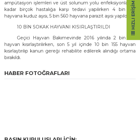
ampütasyon işlemleri ve üst solunum yolu enfeksiyonlarına
HIZLI ERIŞIM
kadar birçok hastalığa karşı tedavi yapılırken 4 bin 451
hayvana kuduz aşısı, 5 bin 560 hayvana parazit aşısı yapıldı.
10 BİN SOKAK HAYVANI KISIRLAŞTIRILDI
Geçici Hayvan Bakımevinde 2016 yılında 2 bin 510
hayvan kısırlaştırılırken, son 5 yıl içinde 10 bin 155 hayvan
kısırlaştırılıp kanun gereği rehabilite edilerek alındığı ortama
bırakıldı.
HABER FOTOĞRAFLARI
BASIN KURULUŞLARI IÇIN;