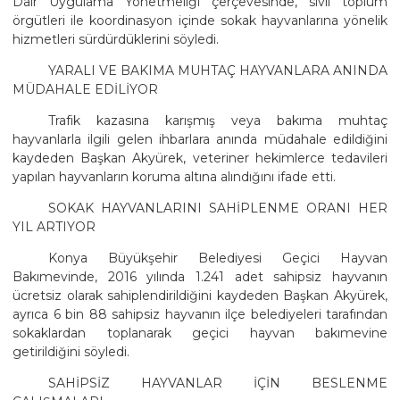
Dair Uygulama Yönetmeliği çerçevesinde, sivil toplum
örgütleri ile koordinasyon içinde sokak hayvanlarına yönelik
hizmetleri sürdürdüklerini söyledi.
YARALI VE BAKIMA MUHTAÇ HAYVANLARA ANINDA
MÜDAHALE EDİLİYOR
Trafik kazasına karışmış veya bakıma muhtaç
hayvanlarla ilgili gelen ihbarlara anında müdahale edildiğini
kaydeden Başkan Akyürek, veteriner hekimlerce tedavileri
yapılan hayvanların koruma altına alındığını ifade etti.
SOKAK HAYVANLARINI SAHİPLENME ORANI HER
YIL ARTIYOR
Konya Büyükşehir Belediyesi Geçici Hayvan
Bakımevinde, 2016 yılında 1.241 adet sahipsiz hayvanın
ücretsiz olarak sahiplendirildiğini kaydeden Başkan Akyürek,
ayrıca 6 bin 88 sahipsiz hayvanın ilçe belediyeleri tarafından
sokaklardan toplanarak geçici hayvan bakımevine
getirildiğini söyledi.
SAHİPSİZ HAYVANLAR İÇİN BESLENME