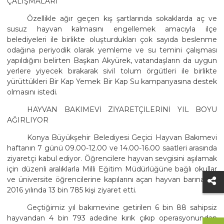
ÇALIŞMALARI
Özellikle ağır geçen kış şartlarında sokaklarda aç ve
susuz hayvan kalmasını engellemek amacıyla ilçe
belediyeleri ile birlikte oluşturdukları çok sayıda beslenme
odağına periyodik olarak yemleme ve su temini çalışması
yapıldığını belirten Başkan Akyürek, vatandaşların da uygun
yerlere yiyecek bırakarak sivil tolum örgütleri ile birlikte
yürüttükleri Bir Kap Yemek Bir Kap Su kampanyasına destek
olmasını istedi.
HAYVAN BAKIMEVİ ZİYARETÇİLERİNİ YIL BOYU
AĞIRLIYOR
Konya Büyükşehir Belediyesi Geçici Hayvan Bakımevi
haftanın 7 günü 09.00-12.00 ve 14.00-16.00 saatleri arasında
ziyaretçi kabul ediyor. Öğrencilere hayvan sevgisini aşılamak
için düzenli aralıklarla Milli Eğitim Müdürlüğüne bağlı okullar
ve üniversite öğrencilerine kapılarını açan hayvan barınağını
2016 yılında 13 bin 785 kişi ziyaret etti.
Geçtiğimiz yıl bakımevine getirilen 6 bin 88 sahipsiz
hayvandan 4 bin 793 adedine kırık çıkıp operasyonundan