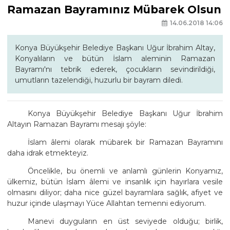
Ramazan Bayramınız Mübarek Olsun
14.06.2018 14:06
Konya Büyükşehir Belediye Başkanı Uğur İbrahim Altay,
Konyalıların ve bütün İslam aleminin Ramazan
Bayramı'nı tebrik ederek, çocukların sevindirildiği,
umutların tazelendiği, huzurlu bir bayram diledi.
Konya Büyükşehir Belediye Başkanı Uğur İbrahim
Altayın Ramazan Bayramı mesajı şöyle:
İslam âlemi olarak mübarek bir Ramazan Bayramını
daha idrak etmekteyiz.
Öncelikle, bu önemli ve anlamlı günlerin Konyamız,
ülkemiz, bütün İslam âlemi ve insanlık için hayırlara vesile
olmasını diliyor; daha nice güzel bayramlara sağlık, afiyet ve
huzur içinde ulaşmayı Yüce Allahtan temenni ediyorum.
Manevi duyguların en üst seviyede olduğu; birlik,