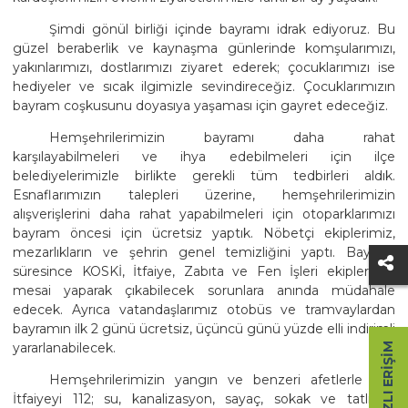
Şimdi gönül birliği içinde bayramı idrak ediyoruz. Bu
güzel beraberlik ve kaynaşma günlerinde komşularımızı,
yakınlarımızı, dostlarımızı ziyaret ederek; çocuklarımızı ise
hediyeler ve sıcak ilgimizle sevindireceğiz. Çocuklarımızın
bayram coşkusunu doyasıya yaşaması için gayret edeceğiz.
Hemşehrilerimizin bayramı daha rahat
karşılayabilmeleri ve ihya edebilmeleri için ilçe
belediyelerimizle birlikte gerekli tüm tedbirleri aldık.
Esnaflarımızın talepleri üzerine, hemşehrilerimizin
alışverişlerini daha rahat yapabilmeleri için otoparklarımızı
bayram öncesi için ücretsiz yaptık. Nöbetçi ekiplerimiz,
mezarlıkların ve şehrin genel temizliğini yaptı. Bayram
süresince KOSKİ, İtfaiye, Zabıta ve Fen İşleri ekiplerimiz
mesai yaparak çıkabilecek sorunlara anında müdahale
edecek. Ayrıca vatandaşlarımız otobüs ve tramvaylardan
bayramın ilk 2 günü ücretsiz, üçüncü günü yüzde elli indirimli
yararlanabilecek.
HIZLI ERIŞIM
Hemşehrilerimizin yangın ve benzeri afetlerle ilgili
İtfaiyeyi 112; su, kanalizasyon, sayaç, sokak ve tatlı su