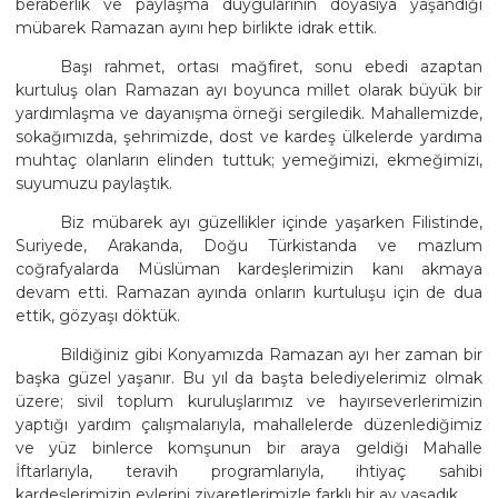
beraberlik ve paylaşma duygularının doyasıya yaşandığı
mübarek Ramazan ayını hep birlikte idrak ettik.
Başı rahmet, ortası mağfiret, sonu ebedi azaptan
kurtuluş olan Ramazan ayı boyunca millet olarak büyük bir
yardımlaşma ve dayanışma örneği sergiledik. Mahallemizde,
sokağımızda, şehrimizde, dost ve kardeş ülkelerde yardıma
muhtaç olanların elinden tuttuk; yemeğimizi, ekmeğimizi,
suyumuzu paylaştık.
Biz mübarek ayı güzellikler içinde yaşarken Filistinde,
Suriyede, Arakanda, Doğu Türkistanda ve mazlum
coğrafyalarda Müslüman kardeşlerimizin kanı akmaya
devam etti. Ramazan ayında onların kurtuluşu için de dua
ettik, gözyaşı döktük.
Bildiğiniz gibi Konyamızda Ramazan ayı her zaman bir
başka güzel yaşanır. Bu yıl da başta belediyelerimiz olmak
üzere; sivil toplum kuruluşlarımız ve hayırseverlerimizin
yaptığı yardım çalışmalarıyla, mahallelerde düzenlediğimiz
ve yüz binlerce komşunun bir araya geldiği Mahalle
İftarlarıyla, teravih programlarıyla, ihtiyaç sahibi
kardeşlerimizin evlerini ziyaretlerimizle farklı bir ay yaşadık.