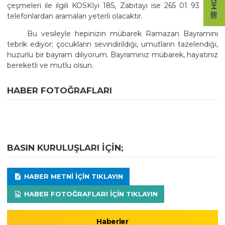
çeşmeleri ile ilgili KOSKİyi 185, Zabıtayı ise 265 01 93 nolu
telefonlardan aramaları yeterli olacaktır.
Bu vesileyle hepinizin mübarek Ramazan Bayramını
tebrik ediyor; çocukların sevindirildiği, umutların tazelendiği,
huzurlu bir bayram diliyorum. Bayramınız mübarek, hayatınız
bereketli ve mutlu olsun.
HABER FOTOĞRAFLARI
BASIN KURULUŞLARI IÇIN;
HABER METNI IÇIN TIKLAYIN
HABER FOTOĞRAFLARI IÇIN TIKLAYIN
Haberler