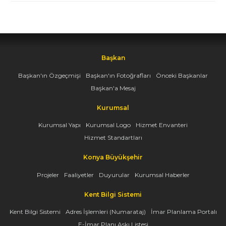
Başkan
Başkan'ın Özgeçmişi
Başkan'ın Fotoğrafları
Önceki Başkanlar
Başkan'a Mesaj
Kurumsal
Kurumsal Yapı
Kurumsal Logo
Hizmet Envanteri
Hizmet Standartları
Konya Büyükşehir
Projeler
Faaliyetler
Duyurular
Kurumsal Haberler
Kent Bilgi Sistemi
Kent Bilgi Sistemi
Adres İşlemleri (Numarataj)
İmar Planlama Portalı
E-İmar Planı Askı Listesi