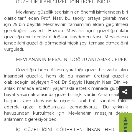
GÜZELLİK, İLAHİ GÜZELLİĞİN TECELLİSİDİR
Mevlanayı güzellik teorisinin en önemli isimlerinden biri
olarak tarif eden Prof. Nasr, bu teoriyi ortaya çıkarabilmek
için 25 bin beyitlik Mesnevinin tamamının elden geçirilmesi
gerektiğini söyledi. Hazreti Mevlana için güzelliğin ilahi
güzelliğin bir tecellisi olduğunu kaydeden Nasr, Mevlananın
içinde ilahi güzelliği görmediği hiçbir şeyi temaşa etmediğini
vurguladı.
MEVLANANIN MESAJINI DOĞRU ANLAMAK GEREK
Güzelliğin hem Allahın yarattığı güzel bir varlık olan
insandaki güzellik, hem de bu insanın ürettiği güzellik
olabileceğini söyleyen Prof. Dr. Seyyid Hüseyin Nasr, Dini ve
ahlaki manada erdemli yaşamakla estetik manada güzel bir
hayat yaşamak arasında güzel bir ilişki vardır. Ama maalesef
bugün İslam dünyasında üçüncü sınıf batı sanatını taklit
ederek güzel olduğumuzu zannediyoruz. Bu çirkinlik
havuzundan kurtulmak için Mevlananın mesajını doğru
anlamamız gerekiyor dedi.
HIZLI ERIŞIM
İÇ GÜZELLİĞİNİ GÖREBİLEN İNSAN HER ŞEYİ