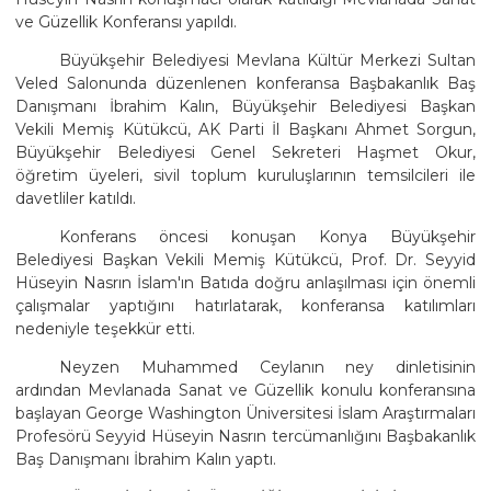
ve Güzellik Konferansı yapıldı.
Büyükşehir Belediyesi Mevlana Kültür Merkezi Sultan
Veled Salonunda düzenlenen konferansa Başbakanlık Baş
Danışmanı İbrahim Kalın, Büyükşehir Belediyesi Başkan
Vekili Memiş Kütükcü, AK Parti İl Başkanı Ahmet Sorgun,
Büyükşehir Belediyesi Genel Sekreteri Haşmet Okur,
öğretim üyeleri, sivil toplum kuruluşlarının temsilcileri ile
davetliler katıldı.
Konferans öncesi konuşan Konya Büyükşehir
Belediyesi Başkan Vekili Memiş Kütükcü, Prof. Dr. Seyyid
Hüseyin Nasrın İslam'ın Batıda doğru anlaşılması için önemli
çalışmalar yaptığını hatırlatarak, konferansa katılımları
nedeniyle teşekkür etti.
Neyzen Muhammed Ceylanın ney dinletisinin
ardından Mevlanada Sanat ve Güzellik konulu konferansına
başlayan George Washington Üniversitesi İslam Araştırmaları
Profesörü Seyyid Hüseyin Nasrın tercümanlığını Başbakanlık
Baş Danışmanı İbrahim Kalın yaptı.