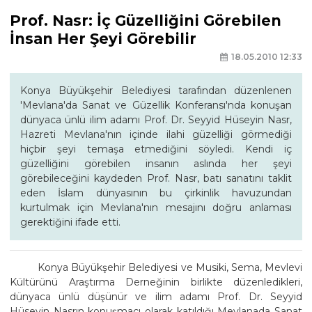
Prof. Nasr: İç Güzelliğini Görebilen
İnsan Her Şeyi Görebilir
18.05.2010 12:33
Konya Büyükşehir Belediyesi tarafından düzenlenen
'Mevlana'da Sanat ve Güzellik Konferansı'nda konuşan
dünyaca ünlü ilim adamı Prof. Dr. Seyyid Hüseyin Nasr,
Hazreti Mevlana'nın içinde ilahi güzelliği görmediği
hiçbir şeyi temaşa etmediğini söyledi. Kendi iç
güzelliğini görebilen insanın aslında her şeyi
görebileceğini kaydeden Prof. Nasr, batı sanatını taklit
eden İslam dünyasının bu çirkinlik havuzundan
kurtulmak için Mevlana'nın mesajını doğru anlaması
gerektiğini ifade etti.
Konya Büyükşehir Belediyesi ve Musiki, Sema, Mevlevi
Kültürünü Araştırma Derneğinin birlikte düzenledikleri,
dünyaca ünlü düşünür ve ilim adamı Prof. Dr. Seyyid
Hüseyin Nasrın konuşmacı olarak katıldığı Mevlanada Sanat