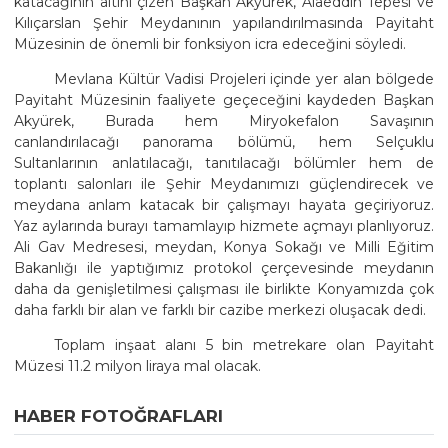
katacağının altını çizen Başkan Akyürek, Alaeddin Tepesi ve
Kılıçarslan Şehir Meydanının yapılandırılmasında Payitaht
Müzesinin de önemli bir fonksiyon icra edeceğini söyledi.
Mevlana Kültür Vadisi Projeleri içinde yer alan bölgede
Payitaht Müzesinin faaliyete geçeceğini kaydeden Başkan
Akyürek, Burada hem Miryokefalon Savaşının
canlandırılacağı panorama bölümü, hem Selçuklu
Sultanlarının anlatılacağı, tanıtılacağı bölümler hem de
toplantı salonları ile Şehir Meydanımızı güçlendirecek ve
meydana anlam katacak bir çalışmayı hayata geçiriyoruz.
Yaz aylarında burayı tamamlayıp hizmete açmayı planlıyoruz.
Ali Gav Medresesi, meydan, Konya Sokağı ve Milli Eğitim
Bakanlığı ile yaptığımız protokol çerçevesinde meydanın
daha da genişletilmesi çalışması ile birlikte Konyamızda çok
daha farklı bir alan ve farklı bir cazibe merkezi oluşacak dedi.
Toplam inşaat alanı 5 bin metrekare olan Payitaht
Müzesi 11.2 milyon liraya mal olacak.
HABER FOTOĞRAFLARI