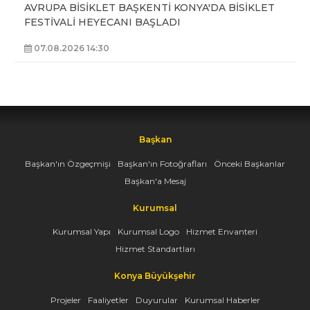
AVRUPA BİSİKLET BAŞKENTİ KONYA'DA BİSİKLET
FESTİVALİ HEYECANI BAŞLADI
07.08.2026 14:30
Başkan
Başkan'ın Özgeçmişi
Başkan'ın Fotoğrafları
Önceki Başkanlar
Başkan'a Mesaj
Kurumsal
Kurumsal Yapı
Kurumsal Logo
Hizmet Envanteri
Hizmet Standartları
Konya Büyükşehir
Projeler
Faaliyetler
Duyurular
Kurumsal Haberler