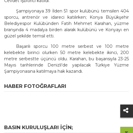
Cevdet İşbitirici katıldı.
Şampiyonaya 39 İlden 51 spor kulübünü temsilen 404
sporcu, antrenör ve idareci katılırken; Konya Büyükşehir
Belediyespor Kulübünden Fatih Mehmet Karahan, yüzme
branşında 4 madalya birden alarak kulübünü ve Konyayı en
güzel şekilde temsil etti.
Başarılı sporcu 100 metre serbest ve 100 metre
kelebekte birinci olurken 50 metre kelebekte ikinci, 200
metre serbestte üçüncü oldu. Karahan, bu başarısıyla 23-25
Mayıs tarihlerinde Denizli'de yapılacak Türkiye Yüzme
Şampiyonasına katılmaya hak kazandı.
HABER FOTOĞRAFLARI
BASIN KURULUŞLARI IÇIN;