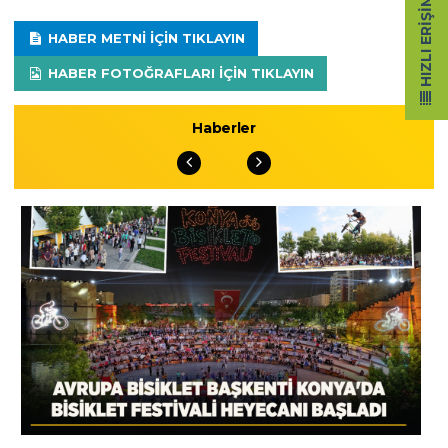
HIZLI ERIŞIM
HABER METNI IÇIN TIKLAYIN
HABER FOTOĞRAFLARI IÇIN TIKLAYIN
Haberler