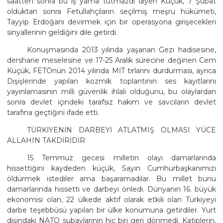
saatten sonra bu iş yama tutmazdı diyen Küçük, 7 Şubat
olduktan sonra Fetullahçıların seçilmiş meşru hükümeti,
Tayyip Erdoğanı devirmek için bir operasyona girişecekleri
sinyallerinin geldiğini dile getirdi.
Konuşmasında 2013 yılında yaşanan Gezi hadisesine,
dershane meselesine ve 17-25 Aralık sürecine değinen Cem
Küçük, FETÖnün 2014 yılında MİT tırlarını durdurması, ayrıca
Dışişlerinde yapılan kozmik toplantının ses kayıtlarını
yayınlamasının milli güvenlik ihlali olduğunu, bu olaylardan
sonra devlet içindeki tarafsız hakim ve savcıların devlet
tarafına geçtiğini ifade etti.
TÜRKİYENİN DARBEYİ ATLATMIŞ OLMASI YÜCE
ALLAHIN TAKDİRİDİR
15 Temmuz gecesi milletin olayı damarlarında
hissettiğini kaydeden küçük, Sayın Cumhurbaşkanımızı
öldürmek istediler ama başaramadılar. Bu millet bunu
damarlarında hissetti ve darbeyi önledi. Dünyanın 16. büyük
ekonomisi olan, 22 ülkede aktif olarak etkili olan Türkiyeyi
darbe teşebbüsü yapılan bir ülke konumuna getirdiler. Yurt
dışındaki NATO subaylarının hiç biri geri dönmedi. Katiplerin,