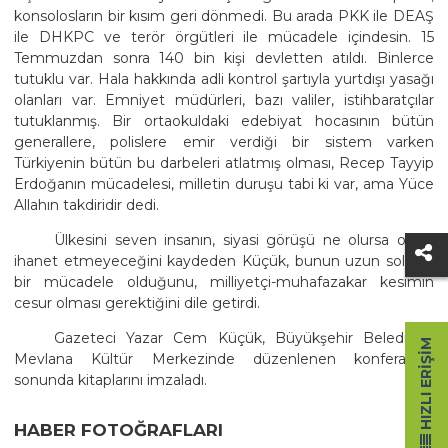
konsolosların bir kısım geri dönmedi. Bu arada PKK ile DEAŞ
ile DHKPC ve terör örgütleri ile mücadele içindesin. 15
Temmuzdan sonra 140 bin kişi devletten atıldı. Binlerce
tutuklu var. Hala hakkında adli kontrol şartıyla yurtdışı yasağı
olanları var. Emniyet müdürleri, bazı valiler, istihbaratçılar
tutuklanmış. Bir ortaokuldaki edebiyat hocasının bütün
generallere, polislere emir verdiği bir sistem varken
Türkiyenin bütün bu darbeleri atlatmış olması, Recep Tayyip
Erdoğanın mücadelesi, milletin duruşu tabi ki var, ama Yüce
Allahın takdiridir dedi.
Ülkesini seven insanın, siyasi görüşü ne olursa olsun
ihanet etmeyeceğini kaydeden Küçük, bunun uzun soluklu
bir mücadele olduğunu, milliyetçi-muhafazakar kesimin
cesur olması gerektiğini dile getirdi.
Gazeteci Yazar Cem Küçük, Büyükşehir Belediyesi
HIZLI ERIŞIM
Mevlana Kültür Merkezinde düzenlenen konferansın
sonunda kitaplarını imzaladı.
HABER FOTOĞRAFLARI