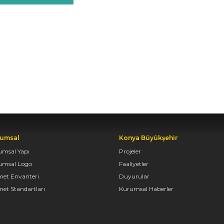
umsal
Konya Büyükşehir
umsal Yapı
Projeler
umsal Logo
Faaliyetler
met Envanteri
Duyurular
et Standartları
Kurumsal Haberler