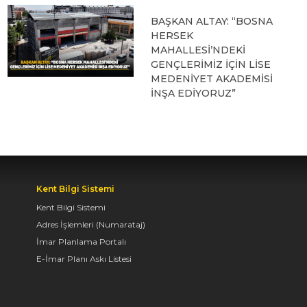
BAŞKAN ALTAY: “BOSNA
HERSEK
MAHALLESİ’NDEKİ
GENÇLERİMİZ İÇİN LİSE
MEDENİYET AKADEMİSİ
İNŞA EDİYORUZ”
05.08.2026 09:31
BAŞKAN ALTAY, HALİT
EROĞLU KUR’AN
Kent Bilgi Sistemi
KURSU’NDA
Kent Bilgi Sistemi
ÖĞRENCİLERLE BİR
Adres İşlemleri (Numarataj)
ARAYA GELDİ
İmar Planlama Portalı
04.08.2026 12:07
E-İmar Planı Askı Listesi
BAŞKAN ALTAY TÜM