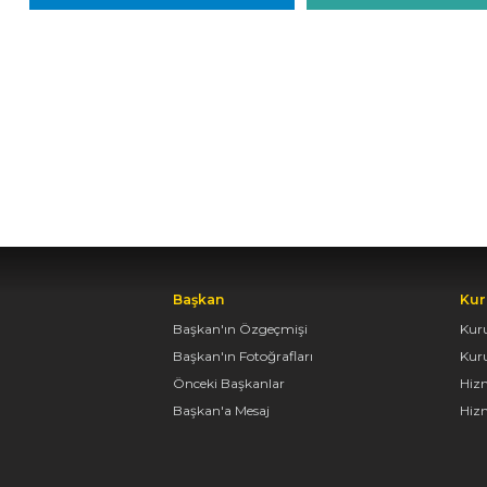
Başkan
Kur
Başkan'ın Özgeçmişi
Kur
Başkan'ın Fotoğrafları
Kur
Önceki Başkanlar
Hiz
Başkan'a Mesaj
Hizm