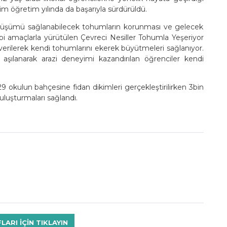
im öğretim yılında da başarıyla sürdürüldü.
önüşümü sağlanabilecek tohumların korunması ve gelecek
gibi amaçlarla yürütülen Çevreci Nesiller Tohumla Yeşeriyor
 verilerek kendi tohumlarını ekerek büyütmeleri sağlanıyor.
 aşılanarak arazi deneyimi kazandırılan öğrenciler kendi
9 okulun bahçesine fidan dikimleri gerçekleştirilirken 3bin
luşturmaları sağlandı.
RI IÇIN TIKLAYIN