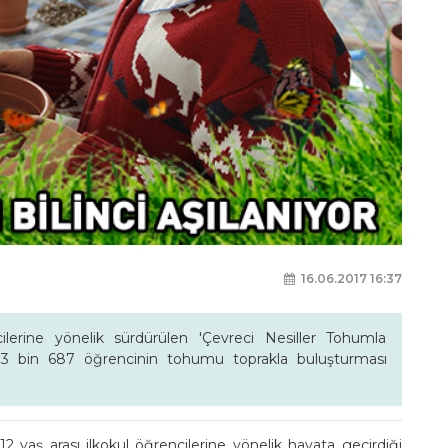
16.06.2017 16:37
ilerine yönelik sürdürülen 'Çevreci Nesiller Tohumla
a 3 bin 687 öğrencinin tohumu toprakla buluşturması
 yaş arası ilkokul öğrencilerine yönelik hayata geçirdiği