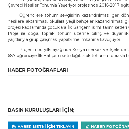
Çevreci Nesiller Tohumla Yeşeriyor projesinde 2016-2017 eğit
Öğrencilere tohum sevgisinin kazandırılması, geri d
nesillere aktarılması, okullara yeşil bahçeler kazandırılması 
projesi kapsamında çocuklara İlk Bahçem isimli tarım setleri
Proje ile doğa, toprak, tohum üzerine bilinç ve duyarlılık
yaşıtlarıyla grup çalışması yapabilme imkanına kavuşuyor.
Projenin bu yılki ayağında Konya merkez ve ilçelerde 2
687 öğrenciye İlk Bahçem seti dağıtılarak tohumu toprakla bu
HABER FOTOĞRAFLARI
BASIN KURULUŞLARI IÇIN;
HABER METNI IÇIN TIKLAYIN
HABER FOTOĞRAFLA