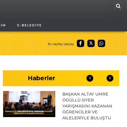
ARA
04.08.2026 10:10
ŞIM
E-BELEDIYE
BAŞKAN ALTAY “VEFA
UMRESİ” İKİNCİ
KAFİLESİNİN KURA
ÇEKİLİŞİNE KATILARAK
Bu sayfayı paylaş
KONYALILARIN
HEYECANINA ORTAK
OLDU
03.08.2026 17:04
Haberler
BAŞKAN ALTAY UMRE
ÖDÜLLÜ SİYER
YARIŞMASINI KAZANAN
ÖĞRENCİLER VE
AİLELERİYLE BULUŞTU