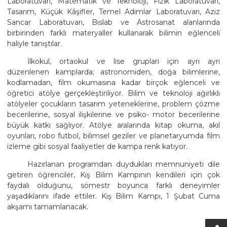
Laboratuvarı, Matematik ve Teknoloji, Fizik Laboratuvarı,
Tasarım, Küçük Kâşifler, Temel Adımlar Laboratuvarı, Aziz
Sancar Laboratuvarı, Bislab ve Astrosanat alanlarında
birbirinden farklı materyaller kullanarak bilimin eğlenceli
haliyle tanıştılar.
İlkokul, ortaokul ve lise grupları için ayrı ayrı
düzenlenen kamplarda; astronomiden, doğa bilimlerine,
kodlamadan, film okumasına kadar birçok eğlenceli ve
öğretici atölye gerçekleştiriliyor. Bilim ve teknoloji ağırlıklı
atölyeler çocukların tasarım yeteneklerine, problem çözme
becerilerine, sosyal ilişkilerine ve psiko- motor becerilerine
büyük katkı sağlıyor. Atölye aralarında kitap okuma, akıl
oyunları, robo futbol, bilimsel geziler ve planetaryumda film
izleme gibi sosyal faaliyetler de kampa renk katıyor.
Hazırlanan programdan duydukları memnuniyeti dile
getiren öğrenciler, Kış Bilim Kampının kendileri için çok
faydalı olduğunu, sömestr boyunca farklı deneyimler
yaşadıklarını ifade ettiler. Kış Bilim Kampı, 1 Şubat Cuma
akşamı tamamlanacak.