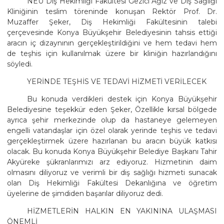
NEÜ Diş Hekimliği Fakültesi Gezici Ağız ve Diş Sağlığı
Kliniğinin teslim töreninde konuşan Rektör Prof. Dr.
Muzaffer Şeker, Diş Hekimliği Fakültesinin talebi
çerçevesinde Konya Büyükşehir Belediyesinin tahsis ettiği
aracın iç dizaynının gerçekleştirildiğini ve hem tedavi hem
de teşhis için kullanılmak üzere bir kliniğin hazırlandığını
söyledi.
YERİNDE TEŞHİS VE TEDAVİ HİZMETİ VERİLECEK
Bu konuda verdikleri destek için Konya Büyükşehir
Belediyesine teşekkür eden Şeker, Özellikle kırsal bölgede
ayrıca şehir merkezinde olup da hastaneye gelemeyen
engelli vatandaşlar için özel olarak yerinde teşhis ve tedavi
gerçekleştirmek üzere hazırlanan bu aracın büyük katkısı
olacak. Bu konuda Konya Büyükşehir Belediye Başkanı Tahir
Akyüreke şükranlarımızı arz ediyoruz. Hizmetinin daim
olmasını diliyoruz ve verimli bir diş sağlığı hizmeti sunacak
olan Diş Hekimliği Fakültesi Dekanlığına ve öğretim
üyelerine de şimdiden başarılar diliyoruz dedi.
HİZMETLERİN HALKIN EN YAKININA ULAŞMASI
ÖNEMLİ