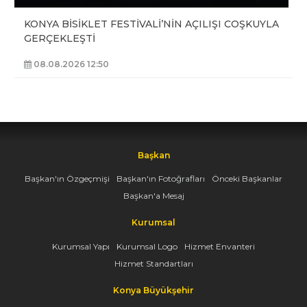
KONYA BİSİKLET FESTİVALİ’NİN AÇILIŞI COŞKUYLA
GERÇEKLEŞTİ
08.08.2026 12:50
Başkan
Başkan'ın Özgeçmişi
Başkan'ın Fotoğrafları
Önceki Başkanlar
Başkan'a Mesaj
Kurumsal
Kurumsal Yapı
Kurumsal Logo
Hizmet Envanteri
Hizmet Standartları
Konya Büyükşehir