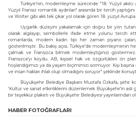
Türkiye'nin, modernleşme sürecinde "18. Yüzyıl akılcı A
Yüzyıl Fransız romantik aydınları" arasında bir tercih yaptığı
ve Wolter gibi aklı tek çıkar yol olarak gören 18. yüzyıl Avrupa
Uygarlık düzeyini yakalamak için doğru bir yön tutan
olarak algılayıp, sembollerle ifade etme yolunu tercih e
romanlarda, modern kadın tipi her zaman piyano çalan, 
gösterilmiştir. Bu bakış açısı, Türkiye'de modernleşmenin he
çalmak ve Fransızca bilmek modernleştiğinizi göstermez
Fransızca'yı koydu. AB, kişisel hak ve özgürlükleri ön pla
hoşlandığımızı ya da yaşam biçimimizi sormuyor. Kişi başına dü
ve insan hakları ihlali olup olmadığını soruyor" şeklinde konuş
Büyükşehir Belediye Başkanı Mustafa Özkafa, şehir ko
'Kültür ve sanat etkinliklerini düzenlemek Büyükşehir'in asli g
bir teşekkür plaketi ve Büyükşehir Belediyesi yayınlarından ol
HABER FOTOĞRAFLARI