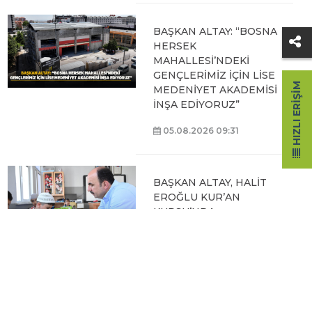
BAŞKAN ALTAY: “BOSNA
HERSEK
MAHALLESİ’NDEKİ
GENÇLERİMİZ İÇİN LİSE
HIZLI ERIŞIM
MEDENİYET AKADEMİSİ
İNŞA EDİYORUZ”
05.08.2026 09:31
BAŞKAN ALTAY, HALİT
EROĞLU KUR’AN
KURSU’NDA
ÖĞRENCİLERLE BİR
ARAYA GELDİ
04.08.2026 12:07