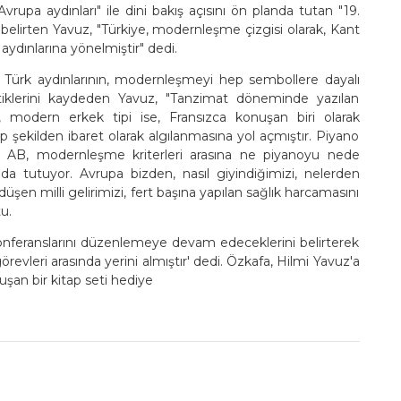
vrupa aydınları" ile dini bakış açısını ön planda tutan "19.
nı belirten Yavuz, "Türkiye, modernleşme çizgisi olarak, Kant
 aydınlarına yönelmiştir" dedi.
 Türk aydınlarının, modernleşmeyi hep sembollere dayalı
ttiklerini kaydeden Yavuz, "Tanzimat döneminde yazılan
modern erkek tipi ise, Fransızca konuşan biri olarak
p şekilden ibaret olarak algılanmasına yol açmıştır. Piyano
. AB, modernleşme kriterleri arasına ne piyanoyu nede
nda tutuyor. Avrupa bizden, nasıl giyindiğimizi, nelerden
şen milli gelirimizi, fert başına yapılan sağlık harcamasını
tu.
nferanslarını düzenlemeye devam edeceklerini belirterek
örevleri arasında yerini almıştır' dedi. Özkafa, Hilmi Yavuz'a
uşan bir kitap seti hediye