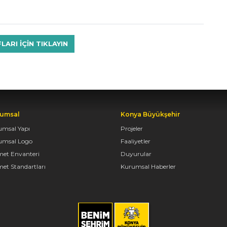
RI IÇIN TIKLAYIN
umsal
Konya Büyükşehir
umsal Yapı
Projeler
umsal Logo
Faaliyetler
met Envanteri
Duyurular
et Standartları
Kurumsal Haberler