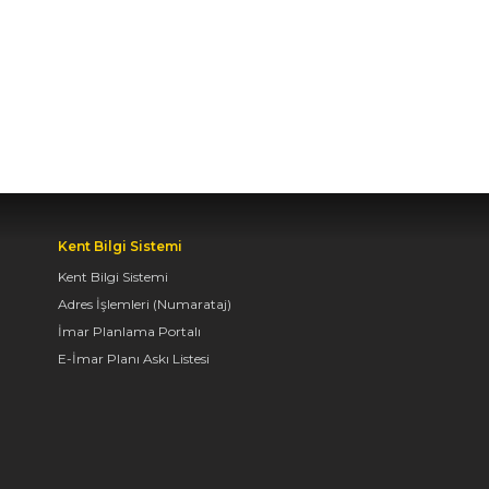
BAŞKAN ALTAY TÜM
KONYALILARI BİSİKLET
FESTİVALİ’NE DAVET
ETTİ
04.08.2026 11:16
BAŞKAN ALTAY:
“KONYA'YI TERCİH
EDECEK GENÇLERİMİZİ
Kent Bilgi Sistemi
HEM KALİTELİ BİR
Kent Bilgi Sistemi
EĞİTİM HEM DE
Adres İşlemleri (Numarataj)
UNUTAMAYACAKLARI
İmar Planlama Portalı
BİR ÜNİVERSİTE HAYATI
E-İmar Planı Askı Listesi
BEKLİYOR”
04.08.2026 10:10
AVRUPA BİSİKLET