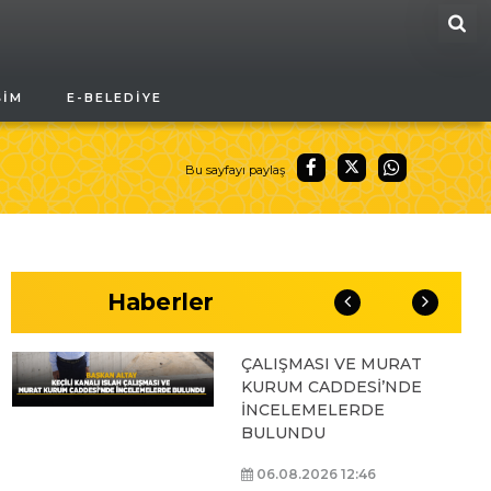
ARA
BAŞKAN ALTAY, GENÇ
ŞIM
E-BELEDIYE
KOMEK AKIL VE ZEKÂ
OYUNLARI’NIN FİNAL
TURUNDA
ÖĞRENCİLERİN
Bu sayfayı paylaş
HEYECANINI PAYLAŞTI
06.08.2026 15:06
Haberler
BAŞKAN ALTAY, KEÇİLİ
KANALI ISLAH
ÇALIŞMASI VE MURAT
KURUM CADDESİ’NDE
İNCELEMELERDE
BULUNDU
06.08.2026 12:46