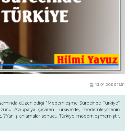
13.01.2003 11:51
apsamında düzenlediği "Modernleşme Sürecinde Türkiye"
üzünü Avrupa'ya çeviren Türkiye'de, modernleşmenin
vuz, ?Yanlış anlamalar sonucu Türkiye modernleşmemiştir,