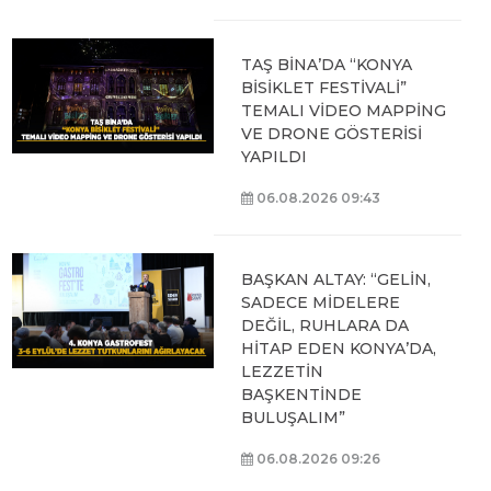
TAŞ BİNA’DA “KONYA
BİSİKLET FESTİVALİ”
TEMALI VİDEO MAPPİNG
VE DRONE GÖSTERİSİ
YAPILDI
06.08.2026 09:43
BAŞKAN ALTAY: “GELİN,
SADECE MİDELERE
DEĞİL, RUHLARA DA
HİTAP EDEN KONYA’DA,
LEZZETİN
BAŞKENTİNDE
BULUŞALIM”
06.08.2026 09:26