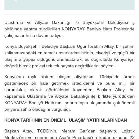
Ulaştırma ve Altyapı Bakanlığı ile Büyükşehir Belediyesi iş
birliğinde yapımı sürdürülen KONYARAY Banliyö Hattı Projesinde
çalışmalar hızla devam ediyor.
Konya Büyükşehir Belediye Başkanı Uğur İbrahim Altay, bir şehrin
kalkınmasındaki en temel unsurlardan birinin, elverişli ve güçlü bir
ulaşım altyapısı olduğunu anımsatarak, bu doğrultuda Konya için
değerli birçok projeyi tek tek hayata geçirdiklerini söyledi.
Konya’nın raylı sistem ulaşım altyapısını Türkiye’de örnek
gösterilecek bir hale getirmek istediklerini ve bunu milli bir
sorumluluk olarak gördüklerini kaydeden Başkan Altay, bu
kapsamda Ulaştırma ve Altyapı Bakanlığı ile birlikte yürüttükleri
KONYARAY Banliyö Hattı’nın şehrin toplu ulaşımında çok önemli
bir yere sahip olacağını vurguladı.
KONYA TARİHİNİN EN ÖNEMLİ ULAŞIM YATIRIMLARINDAN
Başkan Altay, TCDD’nin, Meram Gar’dan başlayıp, Lojistik
Merkezi’ne ve sonrasında Aşağı Pınarbaşı’na kadar uzanan 23