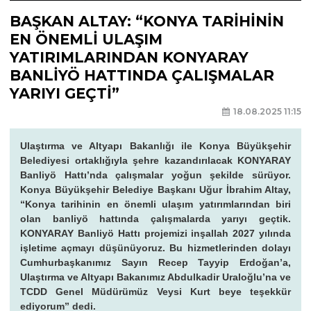
BAŞKAN ALTAY: “KONYA TARİHİNİN
EN ÖNEMLİ ULAŞIM
YATIRIMLARINDAN KONYARAY
BANLİYÖ HATTINDA ÇALIŞMALAR
YARIYI GEÇTİ”
18.08.2025 11:15
Ulaştırma ve Altyapı Bakanlığı ile Konya Büyükşehir
Belediyesi ortaklığıyla şehre kazandırılacak KONYARAY
Banliyö Hattı’nda çalışmalar yoğun şekilde sürüyor.
Konya Büyükşehir Belediye Başkanı Uğur İbrahim Altay,
“Konya tarihinin en önemli ulaşım yatırımlarından biri
olan banliyö hattında çalışmalarda yarıyı geçtik.
KONYARAY Banliyö Hattı projemizi inşallah 2027 yılında
işletime açmayı düşünüyoruz. Bu hizmetlerinden dolayı
Cumhurbaşkanımız Sayın Recep Tayyip Erdoğan’a,
Ulaştırma ve Altyapı Bakanımız Abdulkadir Uraloğlu’na ve
TCDD Genel Müdürümüz Veysi Kurt beye teşekkür
ediyorum” dedi.