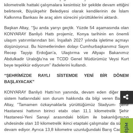
kilometrelik hattaki çalışmalara kesintisiz bir şekilde devam ettiğini
belirterek, Büyükşehir Belediyesi olarak kendilerinin de İslam
Kalkınma Bankası ile araç alım sürecini yürüttüklerini aktardı.
Başkan Altay, “Şu anda yarıyı geçtik. Yüzde 54 aşamasında olan
KONYARAY Banliyö Hattı projemiz, Konya tarihinin en önemli
ulaşım yatırımlarından biri. İnşallah 2027 yılında işletime açmayı
düşünüyoruz. Bu hizmetlerinden dolayı Cumhurbaşkanımız Sayın
Recep Tayyip Erdoğan’a, Ulaştırma ve Altyapı Bakanımız
Abdulkadir Uraloğlu’na ve TCDD Genel Müdürümüz Veysi Kurt
beye teşekkür ediyorum” ifadelerini kullandı.
“ŞEHRİMİZDE RAYLI SİSTEMDE YENİ BİR DÖNEM
BAŞLAYACAK”
KONYARAY Banliyö Hattı’nın yanında, devam eden diğer raylı
sistem hatlarındaki son durum hakkında da bilgi veren Başkan
Altay, “Tamamen özkaynaklarla yürüttüğümüz Stadyum- Şehir
Hastanesi hattının birinci etabı olan 11.1 kilometrelik Şehir
Hastanesi-Yeni Sanayi arasındaki bölüm ile bakanlığımızın
uhdesinde olan 10 kilometrelik ikinci etaptaki çalışmalar da süratle
devam ediyor. Ayrıca 13,8 kilometre uzunluğundaki Barış Caddesi