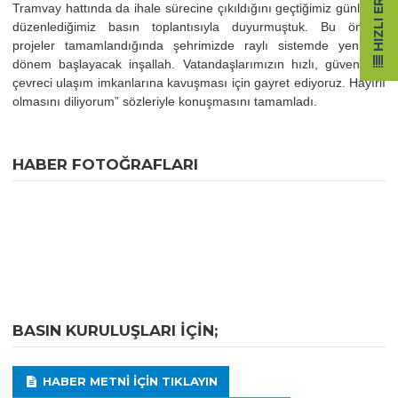
HIZLI ERIŞIM
Tramvay hattında da ihale sürecine çıkıldığını geçtiğimiz günlerde
düzenlediğimiz basın toplantısıyla duyurmuştuk. Bu önemli
projeler tamamlandığında şehrimizde raylı sistemde yeni bir
dönem başlayacak inşallah. Vatandaşlarımızın hızlı, güvenli ve
çevreci ulaşım imkanlarına kavuşması için gayret ediyoruz. Hayırlı
olmasını diliyorum” sözleriyle konuşmasını tamamladı.
HABER FOTOĞRAFLARI
BASIN KURULUŞLARI IÇIN;
HABER METNI IÇIN TIKLAYIN