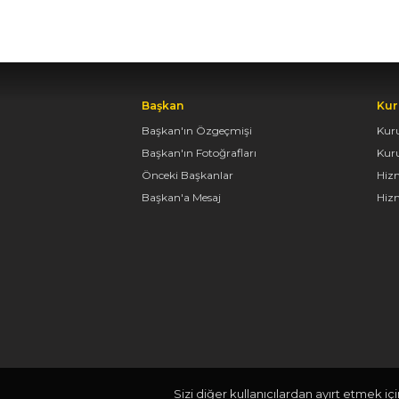
Başkan
Kur
Başkan'ın Özgeçmişi
Kur
Başkan'ın Fotoğrafları
Kur
Önceki Başkanlar
Hiz
Başkan'a Mesaj
Hizm
Sizi diğer kullanıcılardan ayırt etmek iç