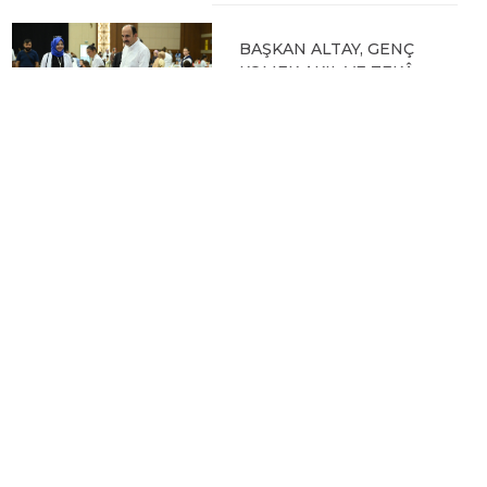
BAŞKAN ALTAY, GENÇ
KOMEK AKIL VE ZEKÂ
OYUNLARI’NIN FİNAL
TURUNDA
ÖĞRENCİLERİN
HEYECANINI PAYLAŞTI
06.08.2026 15:06
BAŞKAN ALTAY, KEÇİLİ
KANALI ISLAH
ÇALIŞMASI VE MURAT
KURUM CADDESİ’NDE
İNCELEMELERDE
BULUNDU
06.08.2026 12:46