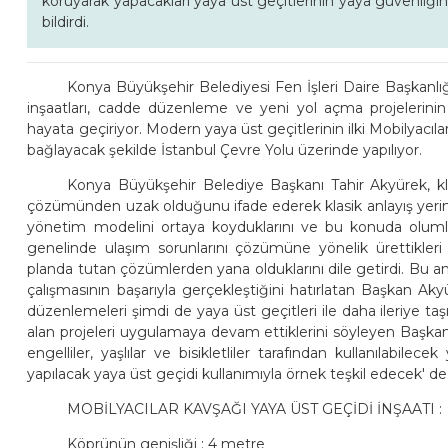
koruyarak yapacakları yaya üst geçitlerinin yaya güvenliği
bildirdi.
Konya Büyükşehir Belediyesi Fen İşleri Daire Başkanlı
inşaatları, cadde düzenleme ve yeni yol açma projelerinin ya
hayata geçiriyor. Modern yaya üst geçitlerinin ilki Mobilyacılar
bağlayacak şekilde İstanbul Çevre Yolu üzerinde yapılıyor.
Konya Büyükşehir Belediye Başkanı Tahir Akyürek, klasi
çözümünden uzak olduğunu ifade ederek klasik anlayış yerine
yönetim modelini ortaya koyduklarını ve bu konuda olumlu s
genelinde ulaşım sorunlarını çözümüne yönelik ürettikleri pr
planda tutan çözümlerden yana olduklarını dile getirdi. Bu 
çalışmasının başarıyla gerçekleştiğini hatırlatan Başkan Akyü
düzenlemeleri şimdi de yaya üst geçitleri ile daha ileriye taşıd
alan projeleri uygulamaya devam ettiklerini söyleyen Başkan Ak
engelliler, yaşlılar ve bisikletliler tarafından kullanılabile
yapılacak yaya üst geçidi kullanımıyla örnek teşkil edecek' de
MOBİLYACILAR KAVŞAĞI YAYA ÜST GEÇİDİ İNŞAATI :
Köprünün genişliği : 4 metre