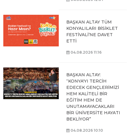
BAŞKAN ALTAY TÜM
KONYALILARI BİSİKLET
FESTİVALİ’NE DAVET
ETTİ
04.08.2026 11:16
BAŞKAN ALTAY:
“KONYA'YI TERCİH
EDECEK GENÇLERİMİZİ
HEM KALİTELİ BİR
EĞİTİM HEM DE
UNUTAMAYACAKLARI
BİR ÜNİVERSİTE HAYATI
BEKLİYOR”
04.08.2026 10:10