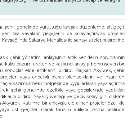
ni sağlayacağını ve bu alandaki ihtiyaca cevap vereceğini
ğı, şehir genelinde yürüttüğü kavşak düzenleme, alt geçit
nı sıra yayaların geçişlerini de kolaylaştıracak projeleri
 Kavşağı'nda Sakarya Mahallesi ile sanayi sitelerini birbirine
k şehir yönetimi anlayışının artık şehirlerin sorunlarının
 kalıcı çözüm üreten ve katılımcı anlayışı benimseyen bir
onuçlar elde ettiklerini bildirdi. Başkan Akyürek, şehir
ojeleri yaya öncelikli olarak planladıklarını ve insanı ön
amaçla Kazımkarbekir bölgesinde uyguladıkları yayalaştırma
rek, şehir genelinde özellikle yaya geçişlerinde yaptıkları
ıklarını bildirdi. Yaya güvenliği ve geçiş kolaylığını dikkate
yürek 'Katılımcı bir anlayışla ele alınan projeler özellikle
cek yaya üst geçitleri olarak tanzim ediliyor. Asma şeklinde
di.