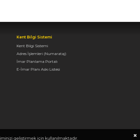
TAŞ BİNA’DA “KONYA
BİSİKLET FESTİVALİ”
TEMALI VİDEO MAPPİNG
VE DRONE GÖSTERİSİ
YAPILDI
Kent Bilgi Sistemi
Kent Bilgi Sistemi
06.08.2026 09:43
Adres İşlemleri (Numarataj)
İmar Planlama Portalı
E-İmar Planı Askı Listesi
BAŞKAN ALTAY: “GELİN,
SADECE MİDELERE
DEĞİL, RUHLARA DA
HİTAP EDEN KONYA’DA,
LEZZETİN
BAŞKENTİNDE
BULUŞALIM”
06.08.2026 09:26
minizi geliştirmek için kullanılmaktadır.