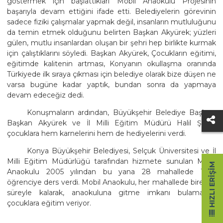
göstermek için başlattıkları Mobil Anaokulu Projesinin
başarıyla devam ettiğini ifade etti. Belediyelerin görevinin
sadece fiziki çalışmalar yapmak değil, insanların mutluluğunu
da temin etmek olduğunu belirten Başkan Akyürek; yüzleri
gülen, mutlu insanlardan oluşan bir şehri hep birlikte kurmak
için çalıştıklarını söyledi. Başkan Akyürek, Çocukların eğitimi,
eğitimde kalitenin artması, Konyanın okullaşma oranında
Türkiyede ilk sıraya çıkması için belediye olarak bize düşen ne
varsa bugüne kadar yaptık, bundan sonra da yapmaya
devam edeceğiz dedi.
Konuşmaların ardından, Büyükşehir Belediye Başkanı
Başkan Akyürek ve İl Milli Eğitim Müdürü Halil Şahin
çocuklara hem karnelerini hem de hediyelerini verdi.
Konya Büyükşehir Belediyesi, Selçuk Üniversitesi ve İl
Milli Eğitim Müdürlüğü tarafından hizmete sunulan Mobil
HIZLI ERIŞIM
Anaokulu 2005 yılından bu yana 28 mahallede 1056
öğrenciye ders verdi. Mobil Anaokulu, her mahallede birer ay
süreyle kalarak, anaokuluna gitme imkanı bulamayan
çocuklara eğitim veriyor.