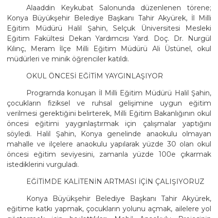
Alaaddin Keykubat Salonunda düzenlenen törene;
Konya Büyükşehir Belediye Başkanı Tahir Akyürek, İl Milli
Eğitim Müdürü Halil Şahin, Selçuk Üniversitesi Mesleki
Eğitim Fakültesi Dekan Yardımcısı Yard. Doç. Dr. Nurgül
Kılınç, Meram İlçe Milli Eğitim Müdürü Ali Üstünel, okul
müdürleri ve minik öğrenciler katıldı.
OKUL ÖNCESİ EĞİTİM YAYGINLAŞIYOR
Programda konuşan İl Milli Eğitim Müdürü Halil Şahin,
çocukların fiziksel ve ruhsal gelişimine uygun eğitim
verilmesi gerektiğini belirterek, Milli Eğitim Bakanlığının okul
öncesi eğitimi yaygınlaştırmak için çalışmalar yaptığını
söyledi. Halil Şahin, Konya genelinde anaokulu olmayan
mahalle ve ilçelere anaokulu yapılarak yüzde 30 olan okul
öncesi eğitim seviyesini, zamanla yüzde 100e çıkarmak
istediklerini vurguladı.
EĞİTİMDE KALİTENİN ARTMASI İÇİN ÇALIŞIYORUZ
Konya Büyükşehir Belediye Başkanı Tahir Akyürek,
eğitime katkı yapmak, çocukların yolunu açmak, ailelere yol