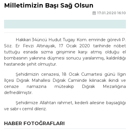
Milletimizin Başı Sağ Olsun
17.01.2020 16:10
Hakkari 34üncü Hudut Tugay Kom. emrinde görevli P.
Söz. Er Fevzi Altınayak, 17 Ocak 2020 tarihinde nöbet
tuttuğu esnada sızma girişimine karşı atmış olduğu el
bombasının yakınına düşmesi sonucu yaralanmış, kaldırıldığı
hastanede şehit olmuştur.
Şehidimizin cenazesi, 18 Ocak Cumartesi günü Ilgın
İlçesi Dığrak Mahallesi Dığrak Camiinde kılınacak ikindi ve
cenaze namazına müteakip Dığrak Mezarlığına
defnedilmiştir.
Şehidimize Allahtan rahmet, kederli ailesine başsağlığı
ve sabr-ı cemil dileriz.
HABER FOTOĞRAFLARI