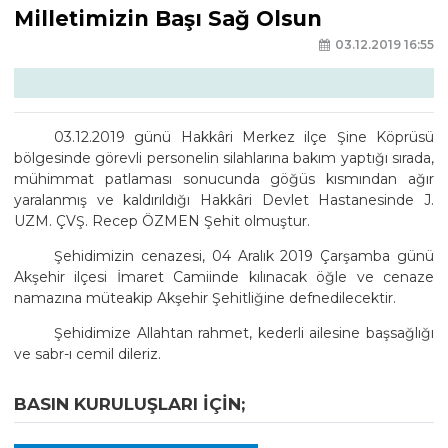
Milletimizin Başı Sağ Olsun
03.12.2019 16:55
03.12.2019 günü Hakkâri Merkez ilçe Şine Köprüsü
bölgesinde görevli personelin silahlarına bakım yaptığı sırada,
mühimmat patlaması sonucunda göğüs kısmından ağır
yaralanmış ve kaldırıldığı Hakkâri Devlet Hastanesinde J.
UZM. ÇVŞ. Recep ÖZMEN Şehit olmuştur.
Şehidimizin cenazesi, 04 Aralık 2019 Çarşamba günü
Akşehir ilçesi İmaret Camiinde kılınacak öğle ve cenaze
namazına müteakip Akşehir Şehitliğine defnedilecektir.
Şehidimize Allahtan rahmet, kederli ailesine başsağlığı
ve sabr-ı cemil dileriz.
BASIN KURULUŞLARI IÇIN;