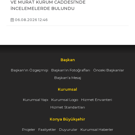
VE MURAT KURUM CADDESİ’NDE
İNCELEMELERDE BULUNDU
06.08.2026 12:46
Başkan
Başkan'ın Özgeçmişi
Başkan'ın Fotoğrafları
Önceki Başkanlar
Başkan'a Mesaj
Kurumsal
Kurumsal Yapı
Kurumsal Logo
Hizmet Envanteri
Hizmet Standartları
Konya Büyükşehir
Projeler
Faaliyetler
Duyurular
Kurumsal Haberler