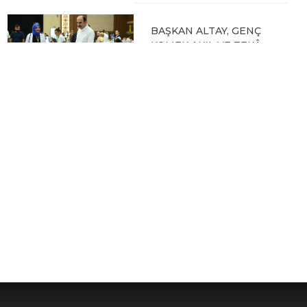
BAŞKAN ALTAY, GENÇ
KOMEK AKIL VE ZEKÂ
OYUNLARI’NIN FİNAL
TURUNDA
ÖĞRENCİLERİN
HEYECANINI PAYLAŞTI
06.08.2026 15:06
BAŞKAN ALTAY, KEÇİLİ
KANALI ISLAH
ÇALIŞMASI VE MURAT
KURUM CADDESİ’NDE
İNCELEMELERDE
BULUNDU
06.08.2026 12:46