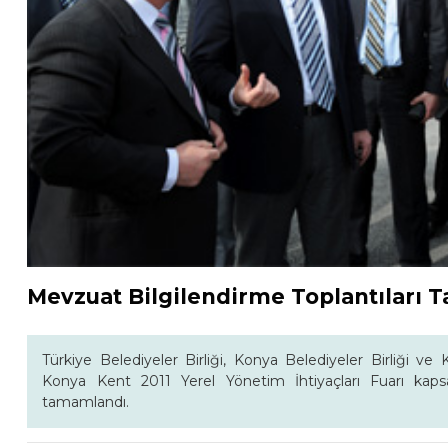
Mevzuat Bilgilendirme Toplantıları
Türkiye Belediyeler Birliği, Konya Belediyeler Birliği v
Konya Kent 2011 Yerel Yönetim İhtiyaçları Fuarı kapsa
tamamlandı.