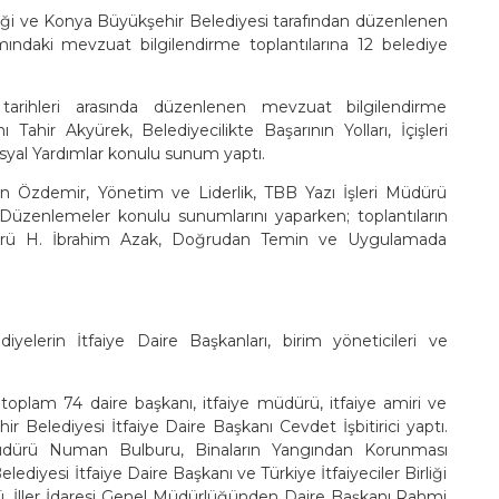
irliği ve Konya Büyükşehir Belediyesi tarafından düzenlenen
ındaki mevzuat bilgilendirme toplantılarına 12 belediye
tarihleri arasında düzenlenen mevzuat bilgilendirme
hir Akyürek, Belediyecilikte Başarının Yolları, İçişleri
syal Yardımlar konulu sunum yaptı.
 Özdemir, Yönetim ve Liderlik, TBB Yazı İşleri Müdürü
Düzenlemeler konulu sunumlarını yaparken; toplantıların
rü H. İbrahim Azak, Doğrudan Temin ve Uygulamada
yelerin İtfaiye Daire Başkanları, birim yöneticileri ve
toplam 74 daire başkanı, itfaiye müdürü, itfaiye amiri ve
hir Belediyesi İtfaiye Daire Başkanı Cevdet İşbitirici yaptı.
Müdürü Numan Bulburu, Binaların Yangından Korunması
diyesi İtfaiye Daire Başkanı ve Türkiye İtfaiyeciler Birliği
, İller İdaresi Genel Müdürlüğünden Daire Başkanı Rahmi