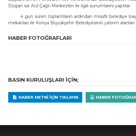
Doğan ise Acil Çağrı Merkezleri ile ilgili sunumlarını yaptılar.
4 gün süren toplantıların ardından misafir belediye başk
mekanları ile Konya Büyükşehir Belediyesinin yatırım alanlar
HABER FOTOĞRAFLARI
BASIN KURULUŞLARI IÇIN;
HABER METNI IÇIN TIKLAYIN
HABER FOTOĞRAFLA