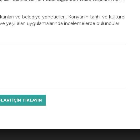
anları ve belediye yöneticileri, Konyanın tarihi ve kültürel
ı ve yeşil alan uygulamalarında incelemelerde bulundular.
RI IÇIN TIKLAYIN