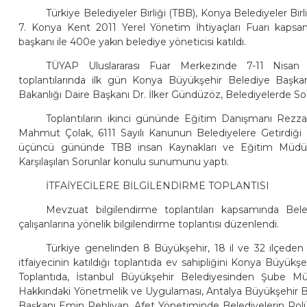
Türkiye Belediyeler Birliği (TBB), Konya Belediyeler B
7. Konya Kent 2011 Yerel Yönetim İhtiyaçları Fuarı kapsam
başkanı ile 400e yakın belediye yöneticisi katıldı.
TÜYAP Uluslararası Fuar Merkezinde 7-11 Nisan 
toplantılarında ilk gün Konya Büyükşehir Belediye Başkanı Ta
Bakanlığı Daire Başkanı Dr. İlker Gündüzöz, Belediyelerde So
Toplantıların ikinci gününde Eğitim Danışmanı Rezzan
Mahmut Çolak, 6111 Sayılı Kanunun Belediyelere Getirdiği 
üçüncü gününde TBB insan Kaynakları ve Eğitim Müdü
Karşılaşılan Sorunlar konulu sunumunu yaptı.
İTFAİYECİLERE BİLGİLENDİRME TOPLANTISI
Mevzuat bilgilendirme toplantıları kapsamında Beledi
çalışanlarına yönelik bilgilendirme toplantısı düzenlendi.
Türkiye genelinden 8 Büyükşehir, 18 il ve 32 ilçeden 
itfaiyecinin katıldığı toplantıda ev sahipliğini Konya Büyükşe
Toplantıda, İstanbul Büyükşehir Belediyesinden Şube 
Hakkındaki Yönetmelik ve Uygulaması, Antalya Büyükşehir Bele
Başkanı Emin Pehlivan, Afet Yönetiminde Belediyelerin Rolü