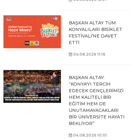
BAŞKAN ALTAY TÜM
KONYALILARI BİSİKLET
FESTİVALİ’NE DAVET
ETTİ
04.08.2026 11:16
BAŞKAN ALTAY:
“KONYA'YI TERCİH
EDECEK GENÇLERİMİZİ
HEM KALİTELİ BİR
EĞİTİM HEM DE
UNUTAMAYACAKLARI
BİR ÜNİVERSİTE HAYATI
BEKLİYOR”
04.08.2026 10:10