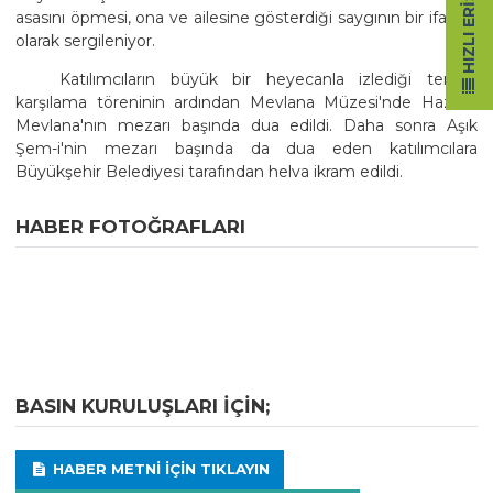
HIZLI ERIŞIM
asasını öpmesi, ona ve ailesine gösterdiği saygının bir ifadesi
olarak sergileniyor.
Katılımcıların büyük bir heyecanla izlediği temsili
karşılama töreninin ardından Mevlana Müzesi'nde Hazreti
Mevlana'nın mezarı başında dua edildi. Daha sonra Aşık
Şem-i'nin mezarı başında da dua eden katılımcılara
Büyükşehir Belediyesi tarafından helva ikram edildi.
HABER FOTOĞRAFLARI
BASIN KURULUŞLARI IÇIN;
HABER METNI IÇIN TIKLAYIN