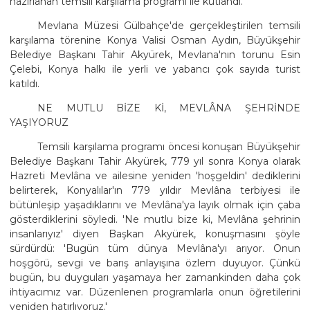
hazırlanan temsili karşılama programı ile kutlandı.
Mevlana Müzesi Gülbahçe'de gerçekleştirilen temsili
karşılama törenine Konya Valisi Osman Aydın, Büyükşehir
Belediye Başkanı Tahir Akyürek, Mevlana'nın torunu Esin
Çelebi, Konya halkı ile yerli ve yabancı çok sayıda turist
katıldı.
NE MUTLU BİZE Kİ, MEVLÂNA ŞEHRİNDE
YAŞIYORUZ
Temsili karşılama programı öncesi konuşan Büyükşehir
Belediye Başkanı Tahir Akyürek, 779 yıl sonra Konya olarak
Hazreti Mevlâna ve ailesine yeniden 'hoşgeldin' dediklerini
belirterek, Konyalılar'ın 779 yıldır Mevlâna terbiyesi ile
bütünleşip yaşadıklarını ve Mevlâna'ya layık olmak için çaba
gösterdiklerini söyledi. 'Ne mutlu bize ki, Mevlâna şehrinin
insanlarıyız' diyen Başkan Akyürek, konuşmasını şöyle
sürdürdü: 'Bugün tüm dünya Mevlâna'yı arıyor. Onun
hoşgörü, sevgi ve barış anlayışına özlem duyuyor. Çünkü
bugün, bu duyguları yaşamaya her zamankinden daha çok
ihtiyacımız var. Düzenlenen programlarla onun öğretilerini
yeniden hatırlıyoruz.'