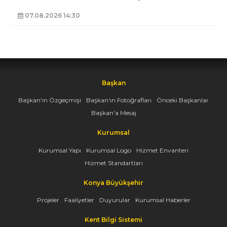
07.08.2026 14:30
Başkan
Başkan'ın Özgeçmişi
Başkan'ın Fotoğrafları
Önceki Başkanlar
Başkan'a Mesaj
Kurumsal
Kurumsal Yapı
Kurumsal Logo
Hizmet Envanteri
Hizmet Standartları
Konya Büyükşehir
Projeler
Faaliyetler
Duyurular
Kurumsal Haberler
Kent Bilgi Sistemi