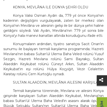
KONYA, MEVLÂNA İLE DÜNYA ŞEHRİ OLDU
Konya Valisi Osman Aydın da, 779 yıl önce Konya'nın
kaderinin değiştiğini vurgulayarak, zaten bir merkez olan
Konya'nın Mevlâna ve ailesinin gelişi ile bir dünya şehri haline
geldiğini söyledi. Vali Aydın, Mevlâna'nın 779 yıl sonra bile
Konya'yı hala manevi kanatları altında koruduğunu ifade etti.
Konuşmaların ardından, tiyatro sanatçısı Sacit Onan'ın
sunumu ile başlayan temsili karşılama programında; Hazreti
Mevlana'nın babası Sultan'ül Ulema Baha Veled rolünü Yusuf
Sezgin, Hazreti Mevlana rolünü Sami Bayrakçı, Sultan
Alaeddin Keykubat rolünü Cüneyt Arkın, Sultan Alaaddin
Keykubat'ın eşi rolünü Hülya Koçyiğit, Vezir Celalettin
Karatay rolünü Cem Kurtoğlu oynadı.
SULTAN ALAADDİN, MEVLÂNA AİLESİNİ KARŞILADI
Temsili karşılama töreninde, Mevlana ve ailesini Konya
girişinde karşılayan Sultan Alaeddin Keykubat, Mevlana'nın
babası Sultan'ül Ulema Baha Veled'in asasını alarak öpüyor.
Büyük Selçuklu Sultanı'nın Sultan'ül Ulema Baha Veled'in