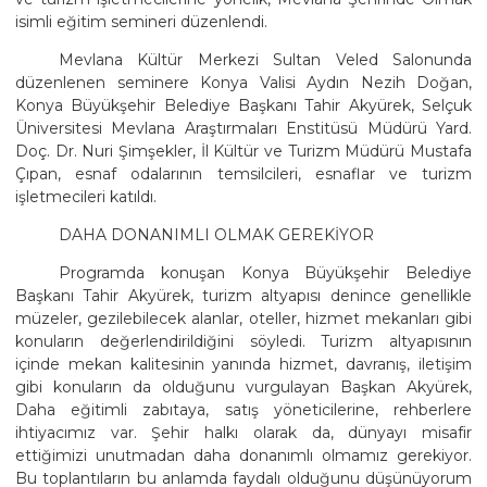
isimli eğitim semineri düzenlendi.
Mevlana Kültür Merkezi Sultan Veled Salonunda
düzenlenen seminere Konya Valisi Aydın Nezih Doğan,
Konya Büyükşehir Belediye Başkanı Tahir Akyürek, Selçuk
Üniversitesi Mevlana Araştırmaları Enstitüsü Müdürü Yard.
Doç. Dr. Nuri Şimşekler, İl Kültür ve Turizm Müdürü Mustafa
Çıpan, esnaf odalarının temsilcileri, esnaflar ve turizm
işletmecileri katıldı.
DAHA DONANIMLI OLMAK GEREKİYOR
Programda konuşan Konya Büyükşehir Belediye
Başkanı Tahir Akyürek, turizm altyapısı denince genellikle
müzeler, gezilebilecek alanlar, oteller, hizmet mekanları gibi
konuların değerlendirildiğini söyledi. Turizm altyapısının
içinde mekan kalitesinin yanında hizmet, davranış, iletişim
gibi konuların da olduğunu vurgulayan Başkan Akyürek,
Daha eğitimli zabıtaya, satış yöneticilerine, rehberlere
ihtiyacımız var. Şehir halkı olarak da, dünyayı misafir
ettiğimizi unutmadan daha donanımlı olmamız gerekiyor.
Bu toplantıların bu anlamda faydalı olduğunu düşünüyorum