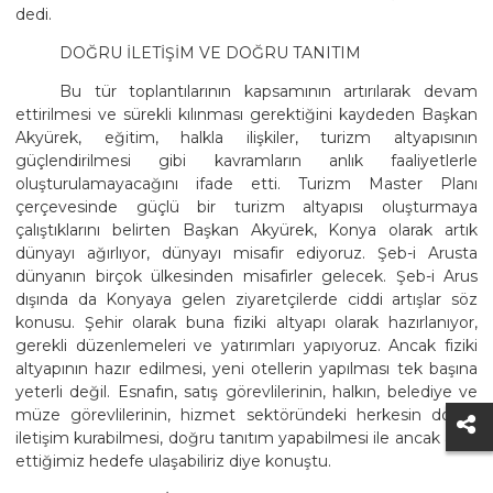
dedi.
DOĞRU İLETİŞİM VE DOĞRU TANITIM
Bu tür toplantılarının kapsamının artırılarak devam
ettirilmesi ve sürekli kılınması gerektiğini kaydeden Başkan
Akyürek, eğitim, halkla ilişkiler, turizm altyapısının
güçlendirilmesi gibi kavramların anlık faaliyetlerle
oluşturulamayacağını ifade etti. Turizm Master Planı
çerçevesinde güçlü bir turizm altyapısı oluşturmaya
çalıştıklarını belirten Başkan Akyürek, Konya olarak artık
dünyayı ağırlıyor, dünyayı misafir ediyoruz. Şeb-i Arusta
dünyanın birçok ülkesinden misafirler gelecek. Şeb-i Arus
dışında da Konyaya gelen ziyaretçilerde ciddi artışlar söz
konusu. Şehir olarak buna fiziki altyapı olarak hazırlanıyor,
gerekli düzenlemeleri ve yatırımları yapıyoruz. Ancak fiziki
altyapının hazır edilmesi, yeni otellerin yapılması tek başına
yeterli değil. Esnafın, satış görevlilerinin, halkın, belediye ve
müze görevlilerinin, hizmet sektöründeki herkesin doğru
iletişim kurabilmesi, doğru tanıtım yapabilmesi ile ancak arzu
ettiğimiz hedefe ulaşabiliriz diye konuştu.