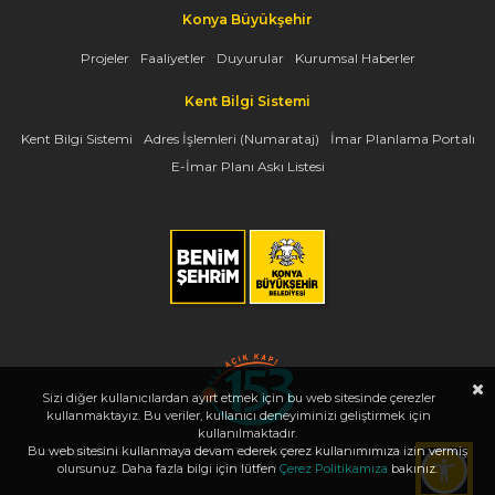
Konya Büyükşehir
Projeler
Faaliyetler
Duyurular
Kurumsal Haberler
Kent Bilgi Sistemi
Kent Bilgi Sistemi
Adres İşlemleri (Numarataj)
İmar Planlama Portalı
E-İmar Planı Askı Listesi
Sizi diğer kullanıcılardan ayırt etmek için bu web sitesinde çerezler
kullanmaktayız. Bu veriler, kullanıcı deneyiminizi geliştirmek için
kullanılmaktadır.
Bu web sitesini kullanmaya devam ederek çerez kullanımımıza izin vermiş
Copyright 2026, www.konya.bel.tr - Tüm Hakları Saklıdır - Bilgi İşlem Dairesi
Başkanlığı
olursunuz. Daha fazla bilgi için lütfen
Çerez Politikamıza
bakınız.