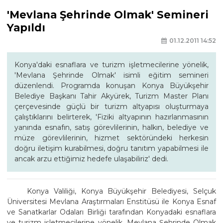
'Mevlana Şehrinde Olmak' Semineri
Yapıldı
01.12.2011 14:52
Konya'daki esnaflara ve turizm işletmecilerine yönelik,
'Mevlana Şehrinde Olmak' isimli eğitim semineri
düzenlendi. Programda konuşan Konya Büyükşehir
Belediye Başkanı Tahir Akyürek, Turizm Master Planı
çerçevesinde güçlü bir turizm altyapısı oluşturmaya
çalıştıklarını belirterek, 'Fiziki altyapının hazırlanmasının
yanında esnafın, satış görevlilerinin, halkın, belediye ve
müze görevlilerinin, hizmet sektöründeki herkesin
doğru iletişim kurabilmesi, doğru tanıtım yapabilmesi ile
ancak arzu ettiğimiz hedefe ulaşabiliriz' dedi.
Konya Valiliği, Konya Büyükşehir Belediyesi, Selçuk
Üniversitesi Mevlana Araştırmaları Enstitüsü ile Konya Esnaf
ve Sanatkarlar Odaları Birliği tarafından Konyadaki esnaflara
ve turizm işletmecilerine yönelik, Mevlana Şehrinde Olmak