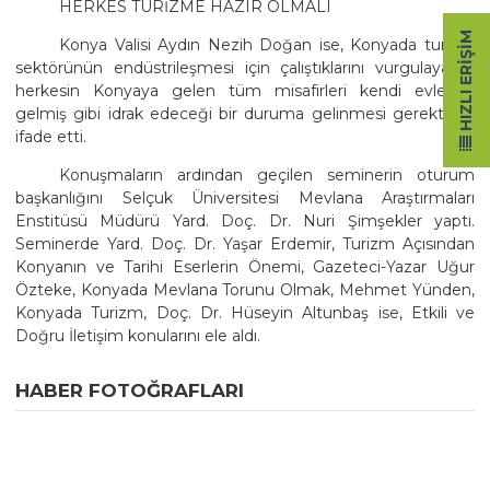
HERKES TURİZME HAZIR OLMALI
HIZLI ERIŞIM
Konya Valisi Aydın Nezih Doğan ise, Konyada turizm
sektörünün endüstrileşmesi için çalıştıklarını vurgulayarak,
herkesin Konyaya gelen tüm misafirleri kendi evlerine
gelmiş gibi idrak edeceği bir duruma gelinmesi gerektiğini
ifade etti.
Konuşmaların ardından geçilen seminerin oturum
başkanlığını Selçuk Üniversitesi Mevlana Araştırmaları
Enstitüsü Müdürü Yard. Doç. Dr. Nuri Şimşekler yaptı.
Seminerde Yard. Doç. Dr. Yaşar Erdemir, Turizm Açısından
Konyanın ve Tarihi Eserlerin Önemi, Gazeteci-Yazar Uğur
Özteke, Konyada Mevlana Torunu Olmak, Mehmet Yünden,
Konyada Turizm, Doç. Dr. Hüseyin Altunbaş ise, Etkili ve
Doğru İletişim konularını ele aldı.
HABER FOTOĞRAFLARI