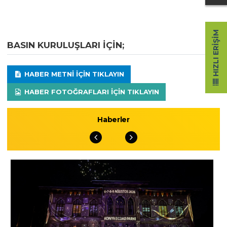
HIZLI ERIŞIM
BASIN KURULUŞLARI IÇIN;
HABER METNI IÇIN TIKLAYIN
HABER FOTOĞRAFLARI IÇIN TIKLAYIN
Haberler