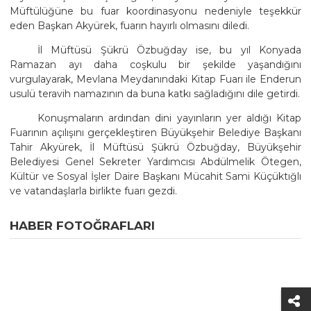
Müftülüğüne bu fuar koordinasyonu nedeniyle teşekkür
eden Başkan Akyürek, fuarın hayırlı olmasını diledi.
İl Müftüsü Şükrü Özbuğday ise, bu yıl Konyada
Ramazan ayı daha coşkulu bir şekilde yaşandığını
vurgulayarak, Mevlana Meydanındaki Kitap Fuarı ile Enderun
usulü teravih namazının da buna katkı sağladığını dile getirdi.
Konuşmaların ardından dini yayınların yer aldığı Kitap
Fuarının açılışını gerçekleştiren Büyükşehir Belediye Başkanı
Tahir Akyürek, İl Müftüsü Şükrü Özbuğday, Büyükşehir
Belediyesi Genel Sekreter Yardımcısı Abdülmelik Ötegen,
Kültür ve Sosyal İşler Daire Başkanı Mücahit Sami Küçüktığlı
ve vatandaşlarla birlikte fuarı gezdi.
HABER FOTOĞRAFLARI