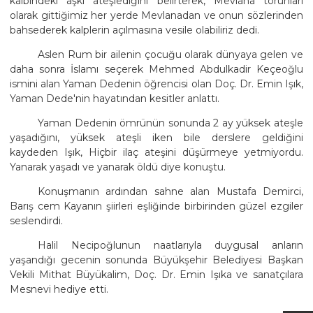
kalbindeki aşkı ateşlediğini belirterek, Mevlana torunları
olarak gittiğimiz her yerde Mevlanadan ve onun sözlerinden
bahsederek kalplerin açılmasına vesile olabiliriz dedi.
Aslen Rum bir ailenin çocuğu olarak dünyaya gelen ve
daha sonra İslamı seçerek Mehmed Abdulkadir Keçeoğlu
ismini alan Yaman Dedenin öğrencisi olan Doç. Dr. Emin Işık,
Yaman Dede'nin hayatından kesitler anlattı.
Yaman Dedenin ömrünün sonunda 2 ay yüksek ateşle
yaşadığını, yüksek ateşli iken bile derslere geldiğini
kaydeden Işık, Hiçbir ilaç ateşini düşürmeye yetmiyordu.
Yanarak yaşadı ve yanarak öldü diye konuştu.
Konuşmanın ardından sahne alan Mustafa Demirci,
Barış cem Kayanın şiirleri eşliğinde birbirinden güzel ezgiler
seslendirdi.
Halil Necipoğlunun naatlarıyla duygusal anların
yaşandığı gecenin sonunda Büyükşehir Belediyesi Başkan
Vekili Mithat Büyükalim, Doç. Dr. Emin Işıka ve sanatçılara
Mesnevi hediye etti.