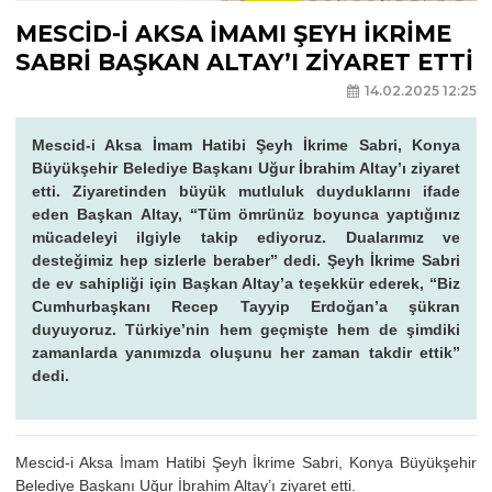
MESCİD-İ AKSA İMAMI ŞEYH İKRİME
SABRİ BAŞKAN ALTAY’I ZİYARET ETTİ
14.02.2025 12:25
Mescid-i Aksa İmam Hatibi Şeyh İkrime Sabri, Konya
Büyükşehir Belediye Başkanı Uğur İbrahim Altay’ı ziyaret
etti. Ziyaretinden büyük mutluluk duyduklarını ifade
eden Başkan Altay, “Tüm ömrünüz boyunca yaptığınız
mücadeleyi ilgiyle takip ediyoruz. Dualarımız ve
desteğimiz hep sizlerle beraber” dedi. Şeyh İkrime Sabri
de ev sahipliği için Başkan Altay’a teşekkür ederek, “Biz
Cumhurbaşkanı Recep Tayyip Erdoğan’a şükran
duyuyoruz. Türkiye’nin hem geçmişte hem de şimdiki
zamanlarda yanımızda oluşunu her zaman takdir ettik”
dedi.
Mescid-i Aksa İmam Hatibi Şeyh İkrime Sabri, Konya Büyükşehir
Belediye Başkanı Uğur İbrahim Altay’ı ziyaret etti.