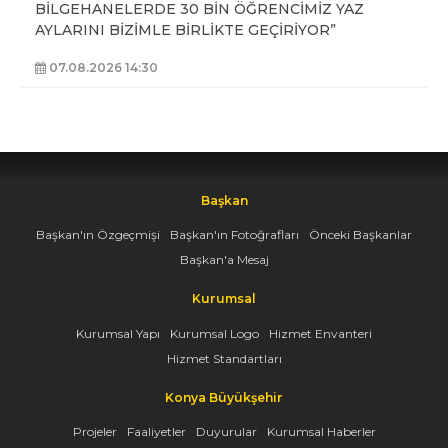
BİLGEHANELERDE 30 BİN ÖĞRENCİMİZ YAZ
AYLARINI BİZİMLE BİRLİKTE GEÇİRİYOR”
07.08.2026 14:30
Başkan
Başkan'ın Özgeçmişi
Başkan'ın Fotoğrafları
Önceki Başkanlar
Başkan'a Mesaj
Kurumsal
Kurumsal Yapı
Kurumsal Logo
Hizmet Envanteri
Hizmet Standartları
Konya Büyükşehir
Projeler
Faaliyetler
Duyurular
Kurumsal Haberler