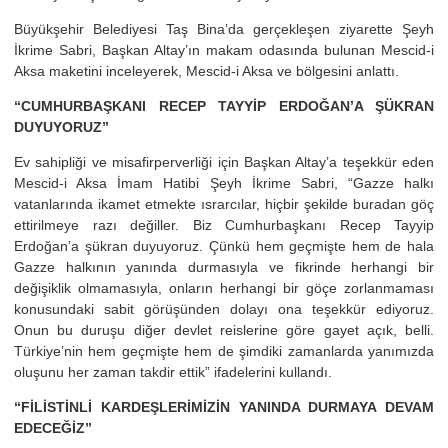
Büyükşehir Belediyesi Taş Bina’da gerçekleşen ziyarette Şeyh
İkrime Sabri, Başkan Altay’ın makam odasında bulunan Mescid-i
Aksa maketini inceleyerek, Mescid-i Aksa ve bölgesini anlattı.
“CUMHURBAŞKANI RECEP TAYYİP ERDOĞAN’A ŞÜKRAN
DUYUYORUZ”
Ev sahipliği ve misafirperverliği için Başkan Altay’a teşekkür eden
Mescid-i Aksa İmam Hatibi Şeyh İkrime Sabri, “Gazze halkı
vatanlarında ikamet etmekte ısrarcılar, hiçbir şekilde buradan göç
ettirilmeye razı değiller. Biz Cumhurbaşkanı Recep Tayyip
Erdoğan’a şükran duyuyoruz. Çünkü hem geçmişte hem de hala
Gazze halkının yanında durmasıyla ve fikrinde herhangi bir
değişiklik olmamasıyla, onların herhangi bir göçe zorlanmaması
konusundaki sabit görüşünden dolayı ona teşekkür ediyoruz.
Onun bu duruşu diğer devlet reislerine göre gayet açık, belli.
Türkiye’nin hem geçmişte hem de şimdiki zamanlarda yanımızda
oluşunu her zaman takdir ettik” ifadelerini kullandı.
“FİLİSTİNLİ KARDEŞLERİMİZİN YANINDA DURMAYA DEVAM
EDECEĞİZ”