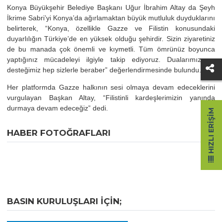
Konya Büyükşehir Belediye Başkanı Uğur İbrahim Altay da Şeyh
İkrime Sabri’yi Konya’da ağırlamaktan büyük mutluluk duyduklarını
belirterek, “Konya, özellikle Gazze ve Filistin konusundaki
duyarlılığın Türkiye’de en yüksek olduğu şehirdir. Sizin ziyaretiniz
de bu manada çok önemli ve kıymetli. Tüm ömrünüz boyunca
yaptığınız mücadeleyi ilgiyle takip ediyoruz. Dualarımız ve
desteğimiz hep sizlerle beraber” değerlendirmesinde bulundu.
Her platformda Gazze halkının sesi olmaya devam edeceklerini
vurgulayan Başkan Altay, “Filistinli kardeşlerimizin yanında
durmaya devam edeceğiz” dedi.
HIZLI ERIŞIM
HABER FOTOĞRAFLARI
BASIN KURULUŞLARI IÇIN;