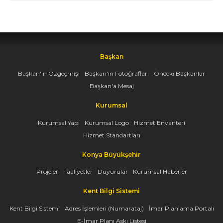
Başkan
Başkan'ın Özgeçmişi
Başkan'ın Fotoğrafları
Önceki Başkanlar
Başkan'a Mesaj
Kurumsal
Kurumsal Yapı
Kurumsal Logo
Hizmet Envanteri
Hizmet Standartları
Konya Büyükşehir
Projeler
Faaliyetler
Duyurular
Kurumsal Haberler
Kent Bilgi Sistemi
Kent Bilgi Sistemi
Adres İşlemleri (Numarataj)
İmar Planlama Portalı
E-İmar Planı Askı Listesi