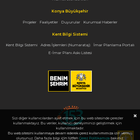
Konya Büyükşehir
Projeler
Faaliyetler
Duyurular
Kurumsal Haberler
Kent Bilgi Sistemi
Kent Bilgi Sistemi
Adres İşlemleri (Numarataj)
İmar Planlama Portalı
E-İmar Planı Askı Listesi
Sizi diğer kullanıcılardan ayırt etmek için bu web sitesinde çerezler
kullanmaktayız. Bu veriler, kullanıcı deneyiminizi geliştirmek için
kullanılmaktadır.
Bu web sitesini kullanmaya devam ederek çerez kullanımımıza izin vermiş
Copyright 2026, www.konya.bel.tr - Tüm Hakları Saklıdır - Bilgi İşlem Dairesi
Başkanlığı
olursunuz. Daha fazla bilgi için lütfen
Çerez Politikamıza
bakınız.