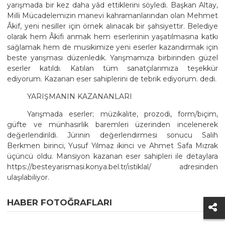
yarışmada bir kez daha yâd ettiklerini söyledi. Başkan Altay,
Milli Mücadelemizin manevi kahramanlarından olan Mehmet
Âkif, yeni nesiller için örnek alınacak bir şahsiyettir. Belediye
olarak hem Âkifi anmak hem eserlerinin yaşatılmasına katkı
sağlamak hem de musikimize yeni eserler kazandırmak için
beste yarışması düzenledik. Yarışmamıza birbirinden güzel
eserler katıldı. Katılan tüm sanatçılarımıza teşekkür
ediyorum. Kazanan eser sahiplerini de tebrik ediyorum. dedi.
YARIŞMANIN KAZANANLARI
Yarışmada eserler; müzikalite, prozodi, form/biçim,
güfte ve münhasırlık baremleri üzerinden incelenerek
değerlendirildi. Jürinin değerlendirmesi sonucu Salih
Berkmen birinci, Yusuf Yılmaz ikinci ve Ahmet Safa Mızrak
üçüncü oldu. Mansiyon kazanan eser sahipleri ile detaylara
https://besteyarismasi.konya.bel.tr/istiklal/ adresinden
ulaşılabiliyor.
HABER FOTOĞRAFLARI