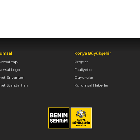
umsal
Konya Büyükşehir
umsal Yapı
Projeler
umsal Logo
Faaliyetler
met Envanteri
Duyurular
et Standartları
Kurumsal Haberler