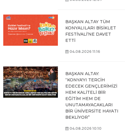
BAŞKAN ALTAY TÜM
KONYALILARI BİSİKLET
FESTİVALİ’NE DAVET
ETTİ
04.08.2026 11:16
BAŞKAN ALTAY:
“KONYA'YI TERCİH
EDECEK GENÇLERİMİZİ
HEM KALİTELİ BİR
EĞİTİM HEM DE
UNUTAMAYACAKLARI
BİR ÜNİVERSİTE HAYATI
BEKLİYOR”
04.08.2026 10:10