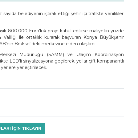
yıda belediyenin iştirak ettiği şehir içi trafikte yenilikler
laşık 800.000 Euro'luk proje kabul edilirse maliyetin yüzde
m Valiliği ile ortaklık kurarak başvuran Konya Büyükşehir
 AB'nin Brüksel'deki merkezine elden ulaştırdı.
r Merkezi Müdürlüğü (SAMM) ve Ulaşım Koordinasyon
ikte LED'li sinyalizasyona geçilerek, yollar çift kompanantlı
yerlere yerleştirilecek.
RI IÇIN TIKLAYIN