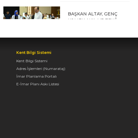
BAŞKAN ALTAY, GENÇ
KOMEK AKIL VE ZEKÂ
OYUNLARI’NIN FİNAL
TURUNDA
ÖĞRENCİLERİN
HEYECANINI PAYLAŞTI
Kent Bilgi Sistemi
06.08.2026 15:06
Kent Bilgi Sistemi
Adres İşlemleri (Numarataj)
İmar Planlama Portalı
BAŞKAN ALTAY, KEÇİLİ
E-İmar Planı Askı Listesi
KANALI ISLAH
ÇALIŞMASI VE MURAT
KURUM CADDESİ’NDE
İNCELEMELERDE
BULUNDU
06.08.2026 12:46