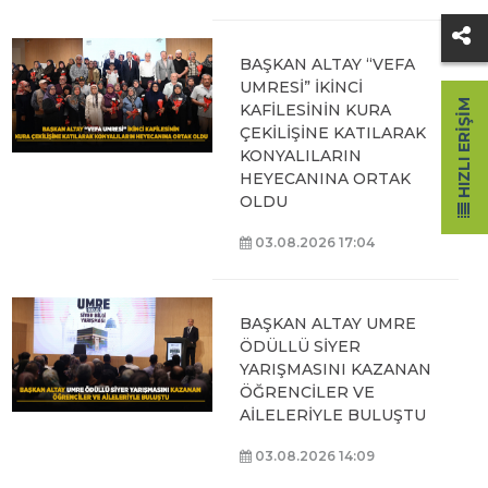
BAŞKAN ALTAY “VEFA
UMRESİ” İKİNCİ
HIZLI ERIŞIM
KAFİLESİNİN KURA
ÇEKİLİŞİNE KATILARAK
KONYALILARIN
HEYECANINA ORTAK
OLDU
03.08.2026 17:04
BAŞKAN ALTAY UMRE
ÖDÜLLÜ SİYER
YARIŞMASINI KAZANAN
ÖĞRENCİLER VE
AİLELERİYLE BULUŞTU
03.08.2026 14:09