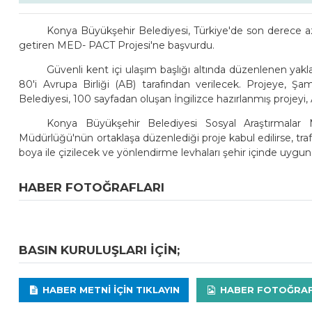
Konya Büyükşehir Belediyesi, Türkiye'de son derece az sa
getiren MED- PACT Projesi'ne başvurdu.
Güvenli kent içi ulaşım başlığı altında düzenlenen yak
80'i Avrupa Birliği (AB) tarafından verilecek. Projeye, Şa
Belediyesi, 100 sayfadan oluşan İngilizce hazırlanmış projeyi,
Konya Büyükşehir Belediyesi Sosyal Araştırmala
Müdürlüğü'nün ortaklaşa düzenlediği proje kabul edilirse, traf
boya ile çizilecek ve yönlendirme levhaları şehir içinde uygun 
HABER FOTOĞRAFLARI
BASIN KURULUŞLARI IÇIN;
HABER METNI IÇIN TIKLAYIN
HABER FOTOĞRAFLA