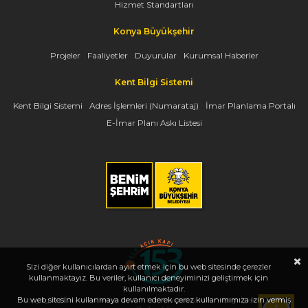
Hizmet Standartları
Konya Büyükşehir
Projeler
Faaliyetler
Duyurular
Kurumsal Haberler
Kent Bilgi Sistemi
Kent Bilgi Sistemi
Adres İşlemleri (Numarataj)
İmar Planlama Portalı
E-İmar Planı Askı Listesi
Sizi diğer kullanıcılardan ayırt etmek için bu web sitesinde çerezler
kullanmaktayız. Bu veriler, kullanıcı deneyiminizi geliştirmek için
kullanılmaktadır.
Bu web sitesini kullanmaya devam ederek çerez kullanımımıza izin vermiş
Copyright 2026, www.konya.bel.tr - Tüm Hakları Saklıdır - Bilgi İşlem Dairesi