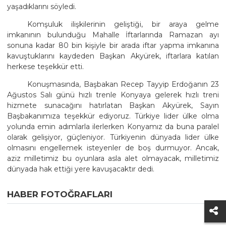
yaşadıklarını söyledi.
Komşuluk ilişkilerinin geliştiği, bir araya gelme
imkanının bulunduğu Mahalle İftarlarında Ramazan ayı
sonuna kadar 80 bin kişiyle bir arada iftar yapma imkanına
kavuştuklarını kaydeden Başkan Akyürek, iftarlara katılan
herkese teşekkür etti.
Konuşmasında, Başbakan Recep Tayyip Erdoğanın 23
Ağustos Salı günü hızlı trenle Konyaya gelerek hızlı treni
hizmete sunacağını hatırlatan Başkan Akyürek, Sayın
Başbakanımıza teşekkür ediyoruz. Türkiye lider ülke olma
yolunda emin adımlarla ilerlerken Konyamız da buna paralel
olarak gelişiyor, güçleniyor. Türkiyenin dünyada lider ülke
olmasını engellemek isteyenler de boş durmuyor. Ancak,
aziz milletimiz bu oyunlara asla alet olmayacak, milletimiz
dünyada hak ettiği yere kavuşacaktır dedi.
HABER FOTOĞRAFLARI