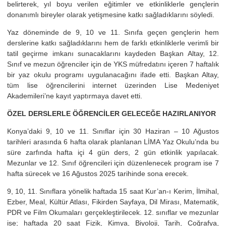
belirterek, yıl boyu verilen eğitimler ve etkinliklerle gençlerin
donanımlı bireyler olarak yetişmesine katkı sağladıklarını söyledi.
Yaz döneminde de 9, 10 ve 11. Sınıfa geçen gençlerin hem
derslerine katkı sağladıklarını hem de farklı etkinliklerle verimli bir
tatil geçirme imkanı sunacaklarını kaydeden Başkan Altay, 12.
Sınıf ve mezun öğrenciler için de YKS müfredatını içeren 7 haftalık
bir yaz okulu programı uygulanacağını ifade etti. Başkan Altay,
tüm lise öğrencilerini internet üzerinden Lise Medeniyet
Akademileri’ne kayıt yaptırmaya davet etti.
ÖZEL DERSLERLE ÖĞRENCİLER GELECEĞE HAZIRLANIYOR
Konya’daki 9, 10 ve 11. Sınıflar için 30 Haziran – 10 Ağustos
tarihleri arasında 6 hafta olarak planlanan LİMA Yaz Okulu’nda bu
süre zarfında hafta içi 4 gün ders, 2 gün etkinlik yapılacak.
Mezunlar ve 12. Sınıf öğrencileri için düzenlenecek program ise 7
hafta sürecek ve 16 Ağustos 2025 tarihinde sona erecek.
9, 10, 11. Sınıflara yönelik haftada 15 saat Kur’an-ı Kerim, İlmihal,
Ezber, Meal, Kültür Atlası, Fikirden Sayfaya, Dil Mirası, Matematik,
PDR ve Film Okumaları gerçekleştirilecek. 12. sınıflar ve mezunlar
ise; haftada 20 saat Fizik, Kimya, Biyoloji, Tarih, Coğrafya,