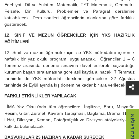
Edebiyat, Dil ve Anlatım, Matematik, TYT Matematik, Geometri,
Felsefe, Din Kültürü, Problemler ve Paragraf derslerine
katılabilecek. Ders saatleri öğrencilerin alanlarına göre farklılık
gösterecek.
12. SINIF VE MEZUN ÖĞRENCİLER İÇİN YKS HAZIRLIK
EĞİTİMLERİ
12. Sınıf ve mezun öğrenciler için ise YKS müfredatını içeren 7
haftalık bir yaz okulu programı uygulanacak. Öğrenciler 1 – 6
Temmuz arasında deneme sınavına davet edilerek başvurduğu
kurumun başarı sıralamasına göre asil kayda alınacak. 7 Temmuz
tarihinde de YKS müfredatı derslerini görecekler. 22 Ağustos
tarihinde de Eylül ayında kış dönemine kadar bir ara verilecek.
FARKLI ETKİNLİKLER YAPILACAK
LİMA Yaz Okulu’nda tüm öğrencilere; İngilizce, Ebru, Minyatür,
Resim, Gitar, Zerafet, Kavram Tartışması, Bağlama, Drama, Hüsn-
HIZLI ERIŞIM
i Hat, Diksiyon, Keman, Fotoğrafçılık ve Divizyon atölyeleriyle de
katkıda bulunulacak.
BAŞVURULAR 23 HAZİRAN’A KADAR SÜRECEK