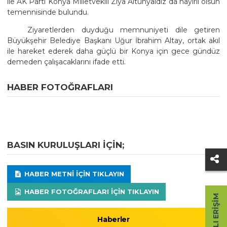
ile AK Parti Konya Milletvekili Ziya Altunyaldız da hayırlı olsun
temennisinde bulundu.
Ziyaretlerden duyduğu memnuniyeti dile getiren
Büyükşehir Belediye Başkanı Uğur İbrahim Altay, ortak akıl
ile hareket ederek daha güçlü bir Konya için gece gündüz
demeden çalışacaklarını ifade etti.
HABER FOTOĞRAFLARI
BASIN KURULUŞLARI IÇIN;
HABER METNI IÇIN TIKLAYIN
HABER FOTOĞRAFLARI IÇIN TIKLAYIN
HIZLI ERIŞIM
Haberler