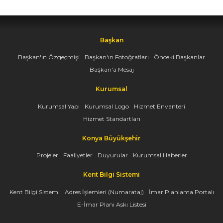
Başkan
Başkan'ın Özgeçmişi
Başkan'ın Fotoğrafları
Önceki Başkanlar
Başkan'a Mesaj
Kurumsal
Kurumsal Yapı
Kurumsal Logo
Hizmet Envanteri
Hizmet Standartları
Konya Büyükşehir
Projeler
Faaliyetler
Duyurular
Kurumsal Haberler
Kent Bilgi Sistemi
Kent Bilgi Sistemi
Adres İşlemleri (Numarataj)
İmar Planlama Portalı
E-İmar Planı Askı Listesi