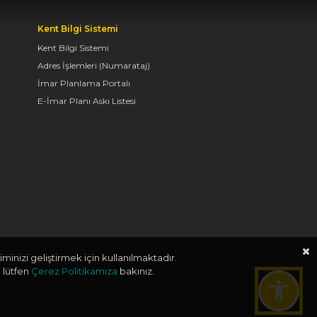
TAŞ BİNA’DA “KONYA
Kent Bilgi Sistemi
BİSİKLET FESTİVALİ”
Kent Bilgi Sistemi
TEMALI VİDEO MAPPİNG
VE DRONE GÖSTERİSİ
Adres İşlemleri (Numarataj)
YAPILDI
İmar Planlama Portalı
E-İmar Planı Askı Listesi
06.08.2026 09:43
BAŞKAN ALTAY: “GELİN,
SADECE MİDELERE
DEĞİL, RUHLARA DA
HİTAP EDEN KONYA’DA,
LEZZETİN
BAŞKENTİNDE
BULUŞALIM”
minizi geliştirmek için kullanılmaktadır.
 lütfen
Çerez Politikamıza
bakınız.
06.08.2026 09:26