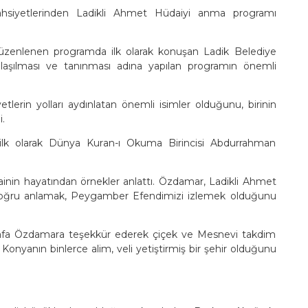
hsiyetlerinden Ladikli Ahmet Hüdaiyi anma programı
üzenlenen programda ilk olarak konuşan Ladik Belediye
nlaşılması ve tanınması adına yapılan programın önemli
lerin yolları aydınlatan önemli isimler olduğunu, birinin
i.
lk olarak Dünya Kuran-ı Okuma Birincisi Abdurrahman
nin hayatından örnekler anlattı. Özdamar, Ladikli Ahmet
ı doğru anlamak, Peygamber Efendimizi izlemek olduğunu
stafa Özdamara teşekkür ederek çiçek ve Mesnevi takdim
nyanın binlerce alim, veli yetiştirmiş bir şehir olduğunu