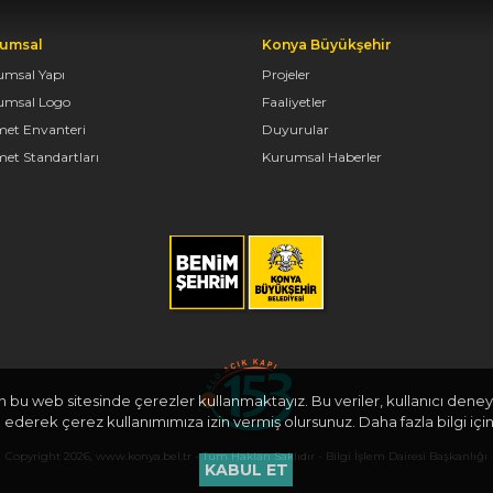
umsal
Konya Büyükşehir
umsal Yapı
Projeler
umsal Logo
Faaliyetler
met Envanteri
Duyurular
et Standartları
Kurumsal Haberler
in bu web sitesinde çerezler kullanmaktayız. Bu veriler, kullanıcı deneyi
derek çerez kullanımımıza izin vermiş olursunuz. Daha fazla bilgi için
Copyright 2026, www.konya.bel.tr - Tüm Hakları Saklıdır - Bilgi İşlem Dairesi Başkanlığı
KABUL ET