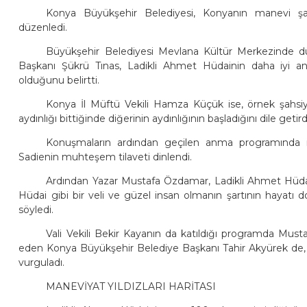
Konya Büyükşehir Belediyesi, Konyanın manevi şa
düzenledi.
Büyükşehir Belediyesi Mevlana Kültür Merkezinde d
Başkanı Şükrü Tınas, Ladikli Ahmet Hüdainin daha iyi a
olduğunu belirtti.
Konya İl Müftü Vekili Hamza Küçük ise, örnek şahsiyet
aydınlığı bittiğinde diğerinin aydınlığının başladığını dile getird
Konuşmaların ardından geçilen anma programında i
Sadienin muhteşem tilaveti dinlendi.
Ardından Yazar Mustafa Özdamar, Ladikli Ahmet Hüdai
Hüdai gibi bir veli ve güzel insan olmanın şartının hayat
söyledi.
Vali Vekili Bekir Kayanın da katıldığı programda Mu
eden Konya Büyükşehir Belediye Başkanı Tahir Akyürek de, Ko
vurguladı.
MANEVİYAT YILDIZLARI HARİTASI