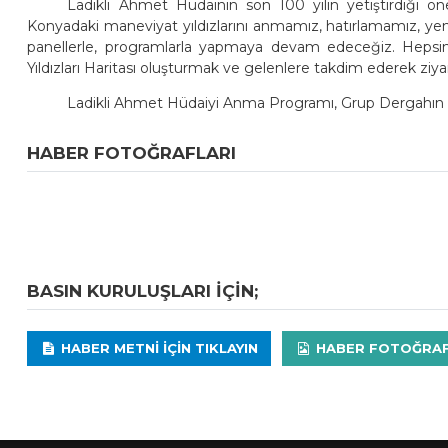
Ladikli Ahmet Hüdainin son 100 yılın yetiştirdiği
Konyadaki maneviyat yıldızlarını anmamız, hatırlamamız, 
panellerle, programlarla yapmaya devam edeceğiz. Hepsin
Yıldızları Haritası oluşturmak ve gelenlere takdim ederek ziya
Ladikli Ahmet Hüdaiyi Anma Programı, Grup Dergahın ses
HABER FOTOĞRAFLARI
BASIN KURULUŞLARI IÇIN;
HABER METNI IÇIN TIKLAYIN
HABER FOTOĞRAFLA