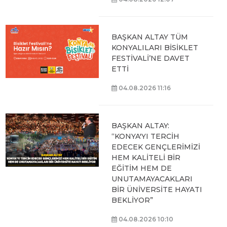
BAŞKAN ALTAY TÜM
KONYALILARI BİSİKLET
FESTİVALİ’NE DAVET
ETTİ
04.08.2026 11:16
BAŞKAN ALTAY:
“KONYA'YI TERCİH
EDECEK GENÇLERİMİZİ
HEM KALİTELİ BİR
EĞİTİM HEM DE
UNUTAMAYACAKLARI
BİR ÜNİVERSİTE HAYATI
BEKLİYOR”
04.08.2026 10:10