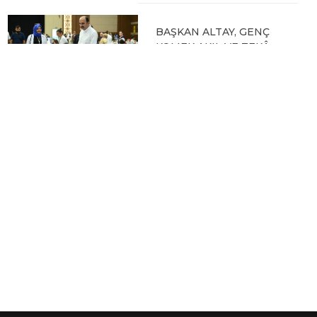
BAŞKAN ALTAY, GENÇ
KOMEK AKIL VE ZEKÂ
OYUNLARI’NIN FİNAL
TURUNDA
ÖĞRENCİLERİN
HEYECANINI PAYLAŞTI
06.08.2026 15:06
BAŞKAN ALTAY, KEÇİLİ
KANALI ISLAH
ÇALIŞMASI VE MURAT
KURUM CADDESİ’NDE
İNCELEMELERDE
BULUNDU
06.08.2026 12:46