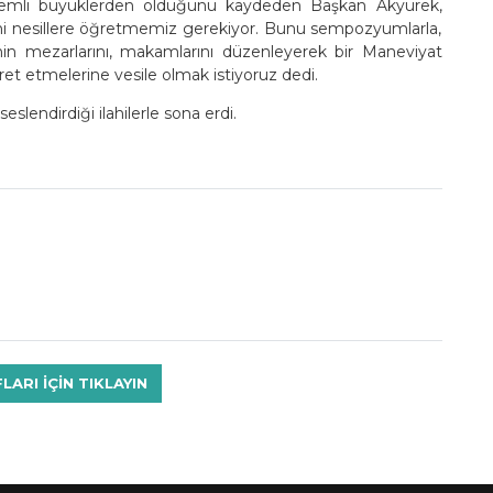
 önemli büyüklerden olduğunu kaydeden Başkan Akyürek,
yeni nesillere öğretmemiz gerekiyor. Bunu sempozyumlarla,
in mezarlarını, makamlarını düzenleyerek bir Maneviyat
ret etmelerine vesile olmak istiyoruz dedi.
lendirdiği ilahilerle sona erdi.
RI IÇIN TIKLAYIN