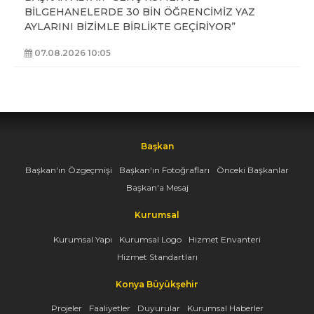
BİLGEHANELERDE 30 BİN ÖĞRENCİMİZ YAZ
AYLARINI BİZİMLE BİRLİKTE GEÇİRİYOR”
07.08.2026 10:05
Başkan
Başkan'ın Özgeçmişi
Başkan'ın Fotoğrafları
Önceki Başkanlar
Başkan'a Mesaj
Kurumsal
Kurumsal Yapı
Kurumsal Logo
Hizmet Envanteri
Hizmet Standartları
Konya Büyükşehir
Projeler
Faaliyetler
Duyurular
Kurumsal Haberler