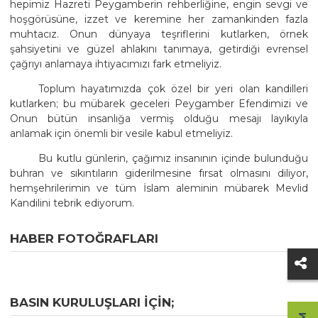
hepimiz Hazreti Peygamberin rehberliğine, engin sevgi ve
hoşgörüsüne, izzet ve keremine her zamankinden fazla
muhtacız. Onun dünyaya teşriflerini kutlarken, örnek
şahsiyetini ve güzel ahlakını tanımaya, getirdiği evrensel
çağrıyı anlamaya ihtiyacımızı fark etmeliyiz.
Toplum hayatımızda çok özel bir yeri olan kandilleri
kutlarken; bu mübarek geceleri Peygamber Efendimizi ve
Onun bütün insanlığa vermiş olduğu mesajı layıkıyla
anlamak için önemli bir vesile kabul etmeliyiz.
Bu kutlu günlerin, çağımız insanının içinde bulunduğu
buhran ve sıkıntıların giderilmesine fırsat olmasını diliyor,
hemşehrilerimin ve tüm İslam aleminin mübarek Mevlid
Kandilini tebrik ediyorum.
HABER FOTOĞRAFLARI
BASIN KURULUŞLARI IÇIN;