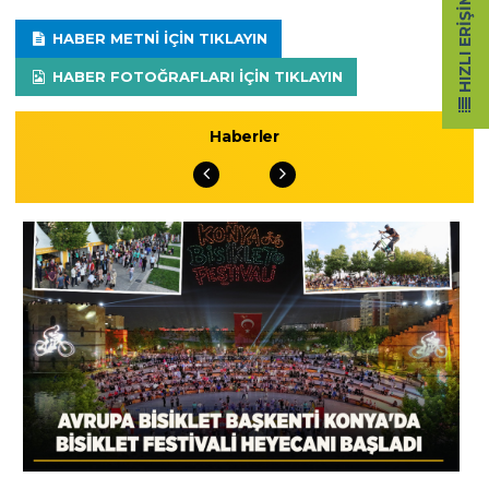
HIZLI ERIŞIM
HABER METNI IÇIN TIKLAYIN
HABER FOTOĞRAFLARI IÇIN TIKLAYIN
Haberler