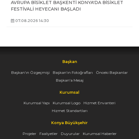
AVRUPA BİSİKLET BAŞKENTİ KONYA'DA BİSİKLET
FESTİVALİ HEYECANI BAŞLADI
07.08.2026 14:30
Başkan
Başkan'ın Özgeçmişi
Başkan'ın Fotoğrafları
Önceki Başkanlar
Başkan'a Mesaj
Kurumsal
Kurumsal Yapı
Kurumsal Logo
Hizmet Envanteri
Hizmet Standartları
Konya Büyükşehir
Projeler
Faaliyetler
Duyurular
Kurumsal Haberler