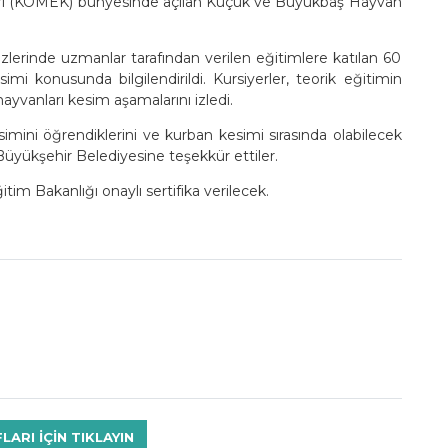
rı (KOMEK) bünyesinde açılan Küçük ve Büyükbaş Hayvan
inde uzmanlar tarafından verilen eğitimlere katılan 60
mi konusunda bilgilendirildi. Kursiyerler, teorik eğitimin
yvanları kesim aşamalarını izledi.
simini öğrendiklerini ve kurban kesimi sırasında olabilecek
 Büyükşehir Belediyesine teşekkür ettiler.
itim Bakanlığı onaylı sertifika verilecek.
RI IÇIN TIKLAYIN