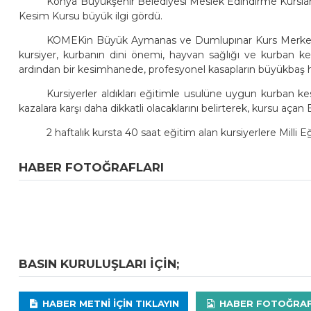
Konya Büyükşehir Belediyesi Meslek Edindirme Kursla
Kesim Kursu büyük ilgi gördü.
KOMEKin Büyük Aymanas ve Dumlupınar Kurs Merkezler
kursiyer, kurbanın dini önemi, hayvan sağlığı ve kurban kesi
ardından bir kesimhanede, profesyonel kasapların büyükbaş ha
Kursiyerler aldıkları eğitimle usulüne uygun kurban ke
kazalara karşı daha dikkatli olacaklarını belirterek, kursu açan
2 haftalık kursta 40 saat eğitim alan kursiyerlere Milli Eğ
HABER FOTOĞRAFLARI
BASIN KURULUŞLARI IÇIN;
HABER METNI IÇIN TIKLAYIN
HABER FOTOĞRAFLA