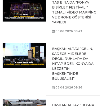
TAŞ BİNA’DA “KONYA
BİSİKLET FESTİVALİ”
TEMALI VİDEO MAPPİNG
VE DRONE GÖSTERİSİ
YAPILDI
06.08.2026 09:43
BAŞKAN ALTAY: “GELİN,
SADECE MİDELERE
DEĞİL, RUHLARA DA
HİTAP EDEN KONYA’DA,
LEZZETİN
BAŞKENTİNDE
BULUŞALIM”
06.08.2026 09:26
BAŞKAN ALTAY: “BOSNA