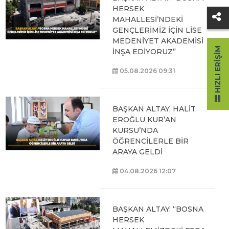
HERSEK
MAHALLESİ’NDEKİ
GENÇLERİMİZ İÇİN LİSE
MEDENİYET AKADEMİSİ
HIZLI ERIŞIM
İNŞA EDİYORUZ”
05.08.2026 09:31
BAŞKAN ALTAY, HALİT
EROĞLU KUR’AN
KURSU’NDA
ÖĞRENCİLERLE BİR
ARAYA GELDİ
04.08.2026 12:07
BAŞKAN ALTAY: “BOSNA
HERSEK