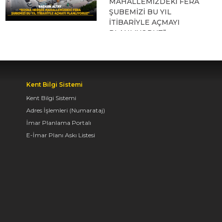
MAHALLEMİZDEKİ FERA
ŞUBEMİZİ BU YIL
İTİBARİYLE AÇMAYI
PLANLIYORUZ”
09.08.2026 12:45
Kent Bilgi Sistemi
KONYA BİSİKLET
FESTİVALİ’NİN AÇILIŞI
Kent Bilgi Sistemi
COŞKUYLA
Adres İşlemleri (Numarataj)
GERÇEKLEŞTİ
İmar Planlama Portalı
E-İmar Planı Askı Listesi
08.08.2026 12:50
AVRUPA BİSİKLET
BAŞKENTİ KONYA'DA
BİSİKLET FESTİVALİ
HEYECANI BAŞLADI