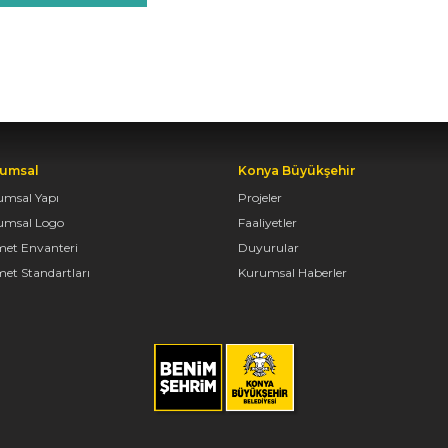
umsal
Konya Büyükşehir
umsal Yapı
Projeler
umsal Logo
Faaliyetler
met Envanteri
Duyurular
et Standartları
Kurumsal Haberler