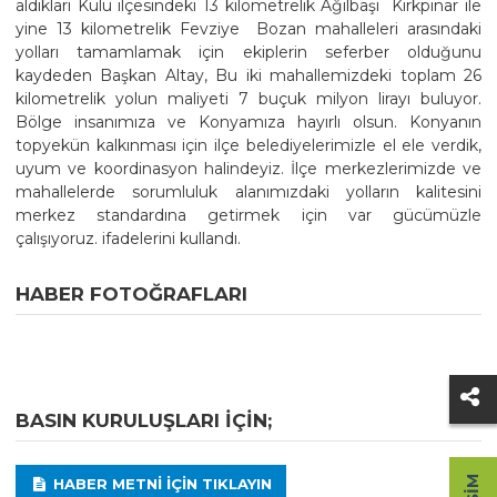
aldıkları Kulu ilçesindeki 13 kilometrelik Ağılbaşı  Kırkpınar ile
yine 13 kilometrelik Fevziye  Bozan mahalleleri arasındaki
yolları tamamlamak için ekiplerin seferber olduğunu
kaydeden Başkan Altay, Bu iki mahallemizdeki toplam 26
kilometrelik yolun maliyeti 7 buçuk milyon lirayı buluyor.
Bölge insanımıza ve Konyamıza hayırlı olsun. Konyanın
topyekün kalkınması için ilçe belediyelerimizle el ele verdik,
uyum ve koordinasyon halindeyiz. İlçe merkezlerimizde ve
mahallelerde sorumluluk alanımızdaki yolların kalitesini
merkez standardına getirmek için var gücümüzle
çalışıyoruz. ifadelerini kullandı.
HABER FOTOĞRAFLARI
BASIN KURULUŞLARI IÇIN;
HABER METNI IÇIN TIKLAYIN