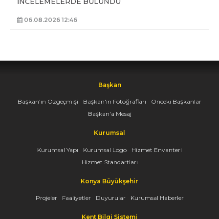
İNCELEMELERDE BULUNDU
06.08.2026 12:46
Başkan
Başkan'ın Özgeçmişi
Başkan'ın Fotoğrafları
Önceki Başkanlar
Başkan'a Mesaj
Kurumsal
Kurumsal Yapı
Kurumsal Logo
Hizmet Envanteri
Hizmet Standartları
Konya Büyükşehir
Projeler
Faaliyetler
Duyurular
Kurumsal Haberler
Kent Bilgi Sistemi