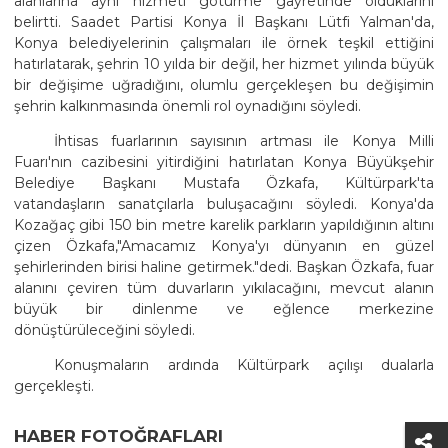
alanlarına aynı hizmeti götürme gayretinde olduklarını
belirtti. Saadet Partisi Konya İl Başkanı Lütfi Yalman'da,
Konya belediyelerinin çalışmaları ile örnek teşkil ettiğini
hatırlatarak, şehrin 10 yılda bir değil, her hizmet yılında büyük
bir değişime uğradığını, olumlu gerçekleşen bu değişimin
şehrin kalkınmasında önemli rol oynadığını söyledi.
İhtisas fuarlarının sayısının artması ile Konya Milli
Fuarı'nın cazibesini yitirdiğini hatırlatan Konya Büyükşehir
Belediye Başkanı Mustafa Özkafa, Kültürpark'ta
vatandaşların sanatçılarla buluşacağını söyledi. Konya'da
Kozağaç gibi 150 bin metre karelik parkların yapıldığının altını
çizen Özkafa,"Amacamız Konya'yı dünyanın en güzel
şehirlerinden birisi haline getirmek."dedi. Başkan Özkafa, fuar
alanını çeviren tüm duvarların yıkılacağını, mevcut alanın
büyük bir dinlenme ve eğlence merkezine
dönüştürüleceğini söyledi.
Konuşmaların ardında Kültürpark açılışı dualarla
gerçekleşti.
HABER FOTOĞRAFLARI