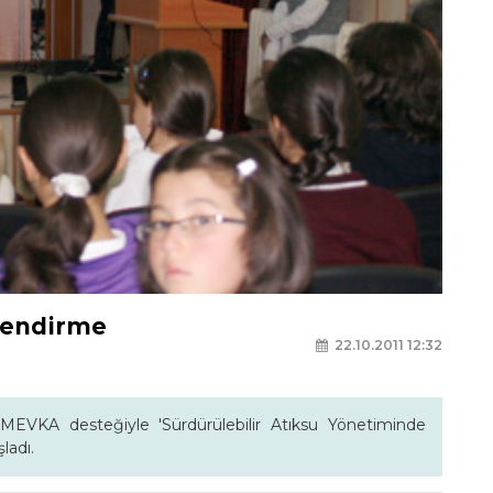
çlendirme
22.10.2011 12:32
EVKA desteğiyle 'Sürdürülebilir Atıksu Yönetiminde
ladı.