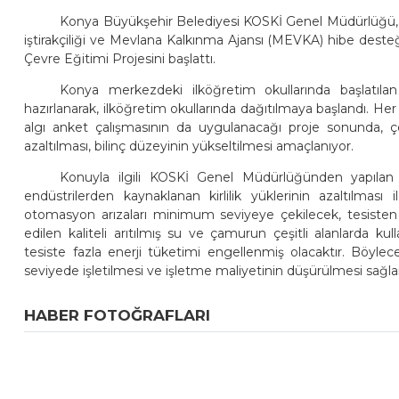
Konya Büyükşehir Belediyesi KOSKİ Genel Müdürlüğü, Tar
iştirakçiliği ve Mevlana Kalkınma Ajansı (MEVKA) hibe desteği 
Çevre Eğitimi Projesini başlattı.
Konya merkezdeki ilköğretim okullarında başlatılan
hazırlanarak, ilköğretim okullarında dağıtılmaya başlandı. He
algı anket çalışmasının da uygulanacağı proje sonunda, 
azaltılması, bilinç düzeyinin yükseltilmesi amaçlanıyor.
Konuyla ilgili KOSKİ Genel Müdürlüğünden yapılan
endüstrilerden kaynaklanan kirlilik yüklerinin azaltılması
otomasyon arızaları minimum seviyeye çekilecek, tesisten d
edilen kaliteli arıtılmış su ve çamurun çeşitli alanlarda kull
tesiste fazla enerji tüketimi engellenmiş olacaktır. Böy
seviyede işletilmesi ve işletme maliyetinin düşürülmesi sağlana
HABER FOTOĞRAFLARI