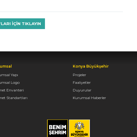
RI IÇIN TIKLAYIN
umsal
Konya Büyükşehir
umsal Yapı
Projeler
umsal Logo
Faaliyetler
met Envanteri
Duyurular
et Standartları
Kurumsal Haberler