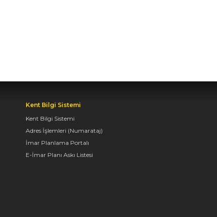
BAŞKAN ALTAY TÜM
KONYALILARI BİSİKLET
FESTİVALİ’NE DAVET
ETTİ
04.08.2026 11:16
BAŞKAN ALTAY:
“KONYA'YI TERCİH
Kent Bilgi Sistemi
EDECEK GENÇLERİMİZİ
Kent Bilgi Sistemi
HEM KALİTELİ BİR
EĞİTİM HEM DE
Adres İşlemleri (Numarataj)
UNUTAMAYACAKLARI
İmar Planlama Portalı
BİR ÜNİVERSİTE HAYATI
E-İmar Planı Askı Listesi
BEKLİYOR”
04.08.2026 10:10
AVRUPA BİSİKLET