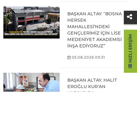
BAŞKAN ALTAY: “BOSNA
HERSEK
MAHALLESİ’NDEKİ
GENÇLERİMİZ İÇİN LİSE
HIZLI ERIŞIM
MEDENİYET AKADEMİSİ
İNŞA EDİYORUZ”
05.08.2026 09:31
BAŞKAN ALTAY, HALİT
EROĞLU KUR’AN
KURSU’NDA
ÖĞRENCİLERLE BİR
ARAYA GELDİ
04.08.2026 12:07