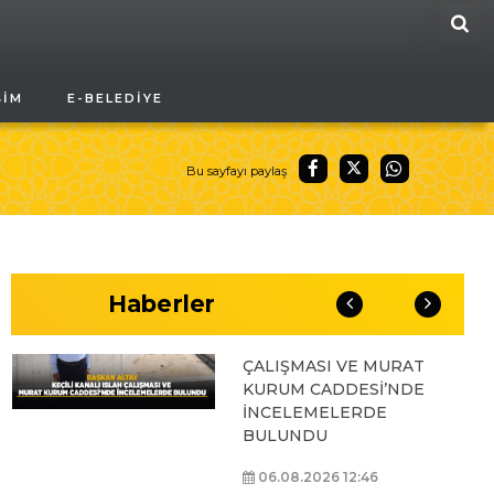
ARA
BAŞKAN ALTAY, GENÇ
ŞIM
E-BELEDIYE
KOMEK AKIL VE ZEKÂ
OYUNLARI’NIN FİNAL
TURUNDA
ÖĞRENCİLERİN
Bu sayfayı paylaş
HEYECANINI PAYLAŞTI
06.08.2026 15:06
Haberler
BAŞKAN ALTAY, KEÇİLİ
KANALI ISLAH
ÇALIŞMASI VE MURAT
KURUM CADDESİ’NDE
İNCELEMELERDE
BULUNDU
06.08.2026 12:46