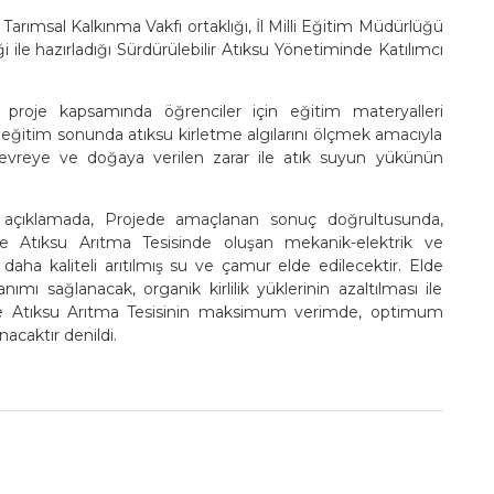
ımsal Kalkınma Vakfı ortaklığı, İl Milli Eğitim Müdürlüğü
ile hazırladığı Sürdürülebilir Atıksu Yönetiminde Katılımcı
 proje kapsamında öğrenciler için eğitim materyalleri
r eğitim sonunda atıksu kirletme algılarını ölçmek amacıyla
çevreye ve doğaya verilen zarar ile atık suyun yükünün
 açıklamada, Projede amaçlanan sonuç doğrultusunda,
 ile Atıksu Arıtma Tesisinde oluşan mekanik-elektrik ve
aha kaliteli arıtılmış su ve çamur elde edilecektir. Elde
anımı sağlanacak, organik kirlilik yüklerinin azaltılması ile
lece Atıksu Arıtma Tesisinin maksimum verimde, optimum
caktır denildi.