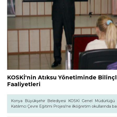
KOSKİ'nin Atıksu Yönetiminde Bilin
Faaliyetleri
Konya Büyükşehir Belediyesi KOSKİ Genel Müdürlüğü M
Katılımcı Çevre Eğitimi Projesi'ne ilköğretim okullarında baş