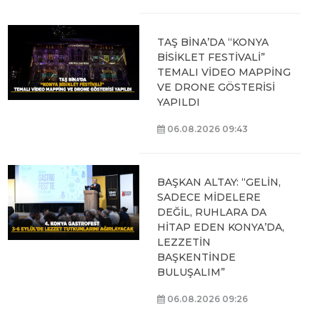
TAŞ BİNA’DA “KONYA
BİSİKLET FESTİVALİ”
TEMALI VİDEO MAPPİNG
VE DRONE GÖSTERİSİ
YAPILDI
06.08.2026 09:43
BAŞKAN ALTAY: “GELİN,
SADECE MİDELERE
DEĞİL, RUHLARA DA
HİTAP EDEN KONYA’DA,
LEZZETİN
BAŞKENTİNDE
BULUŞALIM”
06.08.2026 09:26