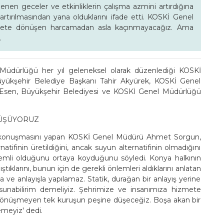
nen geceler ve etkinliklerin çalışma azmini artırdığına
artırılmasından yana olduklarını ifade etti. KOSKİ Genel
mete dönüşen harcamadan asla kaçınmayacağız. Ama
.
Müdürlüğü her yıl geleneksel olarak düzenlediği KOSKİ
üyükşehir Belediye Başkanı Tahir Akyürek, KOSKİ Genel
sen, Büyükşehir Belediyesi ve KOSKİ Genel Müdürlüğü
DÜŞÜYORUZ
ş konuşmasını yapan KOSKİ Genel Müdürü Ahmet Sorgun,
tifinin üretildiğini, ancak suyun alternatifinin olmadığını
nemli olduğunu ortaya koyduğunu söyledi. Konya halkının
ştıklarını, bunun için de gerekli önlemleri aldıklarını anlatan
a ve anlayışla yapılamaz. Statik, durağan bir anlayış yerine
l sunabilirim demeliyiz. Şehrimize ve insanımıza hizmete
nüşmeyen tek kuruşun peşine düşeceğiz. Boşa akan bir
emeyiz' dedi.