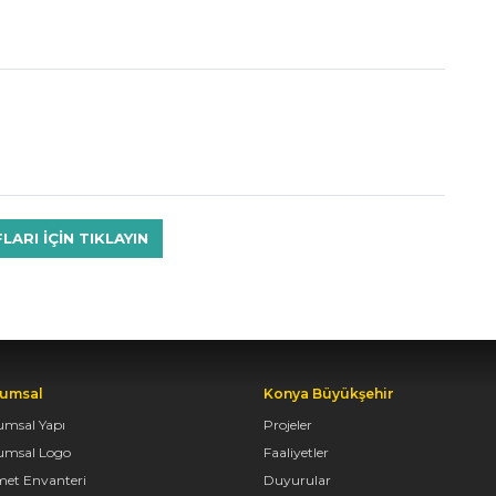
RI IÇIN TIKLAYIN
umsal
Konya Büyükşehir
umsal Yapı
Projeler
umsal Logo
Faaliyetler
met Envanteri
Duyurular