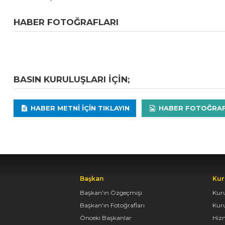
HABER FOTOĞRAFLARI
BASIN KURULUŞLARI IÇIN;
HABER METNI IÇIN TIKLAYIN
HABER FOTOĞRAFLA
Başkan
Kur
Başkan'ın Özgeçmişi
Kur
Başkan'ın Fotoğrafları
Kur
Önceki Başkanlar
Hiz