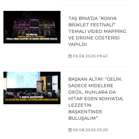
TAŞ BİNA’DA “KONYA
BİSİKLET FESTİVALİ”
TEMALI VİDEO MAPPİNG
VE DRONE GÖSTERİSİ
YAPILDI
06.08.2026 09:43
BAŞKAN ALTAY: “GELİN,
SADECE MİDELERE
DEĞİL, RUHLARA DA
HİTAP EDEN KONYA’DA,
LEZZETİN
BAŞKENTİNDE
BULUŞALIM”
06.08.2026 09:26