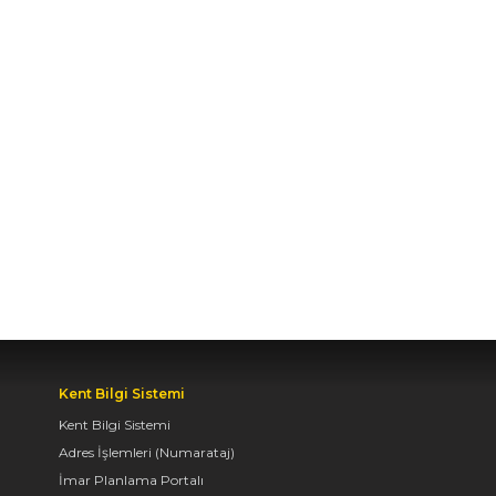
BAŞKENTİ KONYA'DA
BİSİKLET FESTİVALİ
HEYECANI BAŞLADI
07.08.2026 14:30
BAŞKAN ALTAY: “GENÇ
KOMEK VE
BİLGEHANELERDE 30
BİN ÖĞRENCİMİZ YAZ
AYLARINI BİZİMLE
BİRLİKTE GEÇİRİYOR”
07.08.2026 14:30
Kent Bilgi Sistemi
Kent Bilgi Sistemi
BAŞKAN ALTAY, GENÇ
KOMEK AKIL VE ZEKÂ
Adres İşlemleri (Numarataj)
OYUNLARI’NIN FİNAL
İmar Planlama Portalı