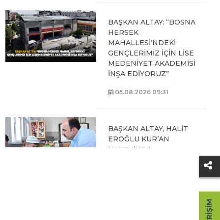
BAŞKAN ALTAY: “BOSNA
HERSEK
MAHALLESİ’NDEKİ
GENÇLERİMİZ İÇİN LİSE
MEDENİYET AKADEMİSİ
İNŞA EDİYORUZ”
05.08.2026 09:31
BAŞKAN ALTAY, HALİT
EROĞLU KUR’AN
KURSU’NDA
ÖĞRENCİLERLE BİR
ARAYA GELDİ
04.08.2026 12:07