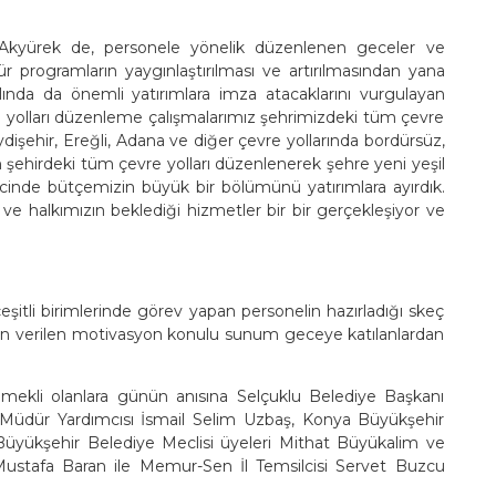
 Akyürek de, personele yönelik düzenlenen geceler ve
tür programların yaygınlaştırılması ve artırılmasından yana
ılında da önemli yatırımlara imza atacaklarını vurgulayan
 yolları düzenleme çalışmalarımız şehrimizdeki tüm çevre
eydişehir, Ereğli, Adana ve diğer çevre yollarında bordürsüz,
n şehirdeki tüm çevre yolları düzenlenerek şehre yeni yeşil
recinde bütçemizin büyük bir bölümünü yatırımlara ayırdık.
ve halkımızın beklediği hizmetler bir bir gerçekleşiyor ve
tli birimlerinde görev yapan personelin hazırladığı skeç
ndan verilen motivasyon konulu sunum geceye katılanlardan
kli olanlara günün anısına Selçuklu Belediye Başkanı
dür Yardımcısı İsmail Selim Uzbaş, Konya Büyükşehir
Büyükşehir Belediye Meclisi üyeleri Mithat Büyükalim ve
Mustafa Baran ile Memur-Sen İl Temsilcisi Servet Buzcu