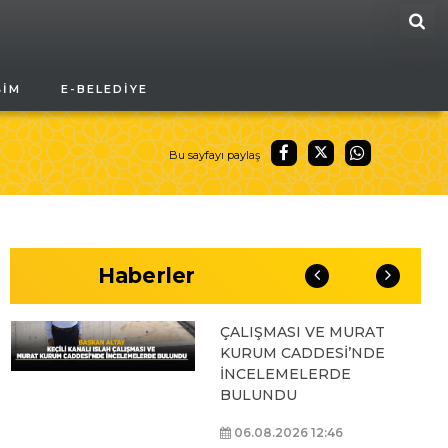
ARA
BAŞKAN ALTAY, GENÇ
ŞIM
E-BELEDIYE
KOMEK AKIL VE ZEKÂ
OYUNLARI’NIN FİNAL
TURUNDA
ÖĞRENCİLERİN
Bu sayfayı paylaş
HEYECANINI PAYLAŞTI
06.08.2026 15:06
Haberler
BAŞKAN ALTAY, KEÇİLİ
KANALI ISLAH
ÇALIŞMASI VE MURAT
KURUM CADDESİ’NDE
İNCELEMELERDE
BULUNDU
06.08.2026 12:46