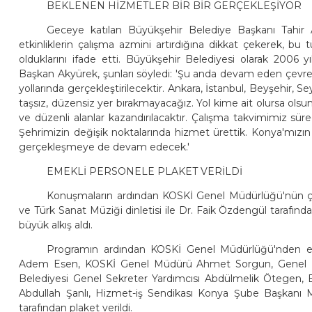
BEKLENEN HİZMETLER BİR BİR GERÇEKLEŞİYOR
Geceye katılan Büyükşehir Belediye Başkanı Tahir
etkinliklerin çalışma azmini artırdığına dikkat çekerek, bu 
olduklarını ifade etti. Büyükşehir Belediyesi olarak 2006 y
Başkan Akyürek, şunları söyledi: 'Şu anda devam eden çevre
yollarında gerçekleştirilecektir. Ankara, İstanbul, Beyşehir, S
taşsız, düzensiz yer bırakmayacağız. Yol kime ait olursa olsu
ve düzenli alanlar kazandırılacaktır. Çalışma takvimimiz sü
Şehrimizin değişik noktalarında hizmet ürettik. Konya'mızın 
gerçekleşmeye de devam edecek.'
EMEKLİ PERSONELE PLAKET VERİLDİ
Konuşmaların ardından KOSKİ Genel Müdürlüğü'nün çeşi
ve Türk Sanat Müziği dinletisi ile Dr. Faik Özdengül tarafı
büyük alkış aldı.
Programın ardından KOSKİ Genel Müdürlüğü'nden eme
Adem Esen, KOSKİ Genel Müdürü Ahmet Sorgun, Genel Mü
Belediyesi Genel Sekreter Yardımcısı Abdülmelik Ötegen, 
Abdullah Şanlı, Hizmet-iş Sendikası Konya Şube Başkanı 
tarafından plaket verildi.