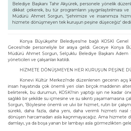
Belediye Başkanı Tahir Akyürek, personele yönelik düzenle
dikkat çekerek, bu tür programların yaygınlaştırılması ve 
Müdürü Ahmet Sorgun, 'Şehrimize ve insanımıza hiz
hizmete dönüşmeyen tek kuruşun peşine düşeceğiz' dedi
Konya Büyükşehir Belediyesi'ne bağlı KOSKİ Genel 
Gecesi'nde personeliyle bir araya geldi. Geceye Konya B
Müdürü Ahmet Sorgun, Selçuklu Belediye Başkanı Adem E
yöneticileri ve çalışanları katıldı.
HİZMETE DÖNÜŞMEYEN HER KURUŞUN PEŞİNE 
Konevi Kültür Merkezi'nde düzenlenen gecenin açı
insan hayatında çok önemli yeri olan birçok maddenin alterna
belirterek, bu durumun, KOSKİ'nin yaptığı işin ne kadar ö
sağlıklı bir şekilde su içmesine ve su sıkıntı yaşamamasına çalı
Sorgun, 'Böylesine önemli ve ulvi bir hizmet, rutin bir çalışm
sürekli, daha fazla, daha yeni, daha verimli hizmeti nası
dönüşen harcamadan asla kaçınmayacağız. Ama hizmete dö
damlayı, ya da boşa yanan bir lambayı asla görmezlikten gel