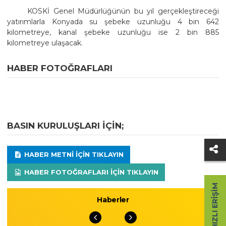
KOSKİ Genel Müdürlüğünün bu yıl gerçekleştireceği
yatırımlarla Konyada su şebeke uzunluğu 4 bin 642
kilometreye, kanal şebeke uzunluğu ise 2 bin 885
kilometreye ulaşacak.
HABER FOTOĞRAFLARI
BASIN KURULUŞLARI IÇIN;
HABER METNI IÇIN TIKLAYIN
HABER FOTOĞRAFLARI IÇIN TIKLAYIN
HIZLI ERIŞIM
Haberler