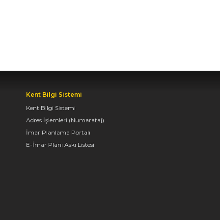
BAŞKAN ALTAY, KEÇİLİ
KANALI ISLAH
ÇALIŞMASI VE MURAT
KURUM CADDESİ’NDE
İNCELEMELERDE
BULUNDU
Kent Bilgi Sistemi
06.08.2026 12:46
Kent Bilgi Sistemi
Adres İşlemleri (Numarataj)
İmar Planlama Portalı
TAŞ BİNA’DA “KONYA
E-İmar Planı Askı Listesi
BİSİKLET FESTİVALİ”
TEMALI VİDEO MAPPİNG
VE DRONE GÖSTERİSİ
YAPILDI
06.08.2026 09:43