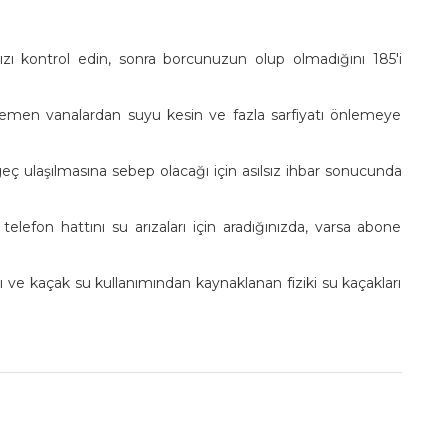
ızı kontrol edin, sonra borcunuzun olup olmadığını 185'i
a hemen vanalardan suyu kesin ve fazla sarfiyatı önlemeye
eç ulaşılmasına sebep olacağı için asılsız ihbar sonucunda
efon hattını su arızaları için aradığınızda, varsa abone
zaları ve kaçak su kullanımından kaynaklanan fiziki su kaçakları