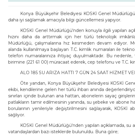
Konya Büyükşehir Belediyesi KOSKİ Genel Müdürlüğü, m
daha iyi sağlamak amacıyla bilgi güncellemesi yapıyor.
KOSKİ Genel Müdürlüğü'nden konuyla ilgili yapılan açı
hızını daha da arttırmak için her türlü teknolojik imkâ
Müdürlüğü, çalışmalarına hız kesmeden devam ediyor. Müş
alanda kullanılmaya başlayan T.C. kimlik numaraları ile teknol
telefon numaralarınıza ihtiyaç duyulmaktadır. Bu nedenle
birimine (221 61 00) müracaat ederek, cep telefonu ve T.C. ki
ALO 185 SU ARIZA HATTI 7 GÜN 24 SAAT HİZMET V
Öte yandan, Konya Büyükşehir Belediyesi KOSKİ Gen
ekibi, kendilerine gelen her türlü ihbarı anında değerlendir
sınırları içinde bulunan ana hattan, abonelerin sayaç girişle
patlakların tamir edilmesinin yanında, su şebeke ve abone h
borularının yenileriyle değiştirilmesini sağlayarak, KOSKİ abo
sağlıyor.
KOSKİ Genel Müdürlüğü'nden yapılan açıklamada, su arıza
vatandaşlardan bazı isteklerde bulunuldu. Buna göre;