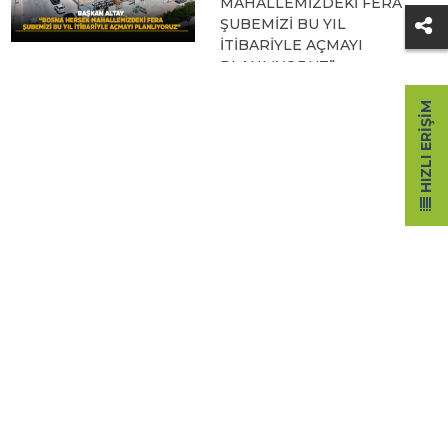
MAHALLEMİZDEKİ FERA
ŞUBEMİZİ BU YIL
İTİBARİYLE AÇMAYI
PLANLIYORUZ”
09.08.2026 12:45
HIZLI ERIŞIM
KONYA BİSİKLET
FESTİVALİ’NİN AÇILIŞI
COŞKUYLA
GERÇEKLEŞTİ
08.08.2026 12:50
AVRUPA BİSİKLET
BAŞKENTİ KONYA'DA
BİSİKLET FESTİVALİ
HEYECANI BAŞLADI