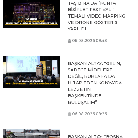
TAŞ BİNA’DA “KONYA
BİSİKLET FESTİVALİ”
TEMALI VİDEO MAPPİNG
VE DRONE GÖSTERİSİ
YAPILDI
06.08.2026 09:43
BAŞKAN ALTAY: “GELİN,
SADECE MİDELERE
DEĞİL, RUHLARA DA
HİTAP EDEN KONYA’DA,
LEZZETİN
BAŞKENTİNDE
BULUŞALIM”
06.08.2026 09:26
BAŞKAN ALTAY: “BOSNA