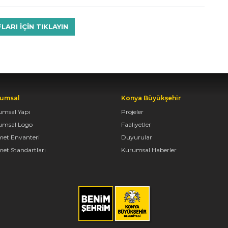
RI IÇIN TIKLAYIN
umsal
Konya Büyükşehir
umsal Yapı
Projeler
umsal Logo
Faaliyetler
met Envanteri
Duyurular
et Standartları
Kurumsal Haberler