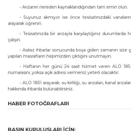
- Arızanın nereden kaynaklandığından tam emin olun.
- Suyunuz akmıyor ise önce tesisatınızdaki vanaların
arayarak öğrenin.
- Tesisatınızda bir arızayla karşılaştığınız durumlard
çalışın.
- Asılsız ihbarlar sonucunda boşa giden zamanın size g
yapılan masrafların hepimizden çıktığını unutmayın.
- Haftanın her günü 24 saat hizmet veren ALO 185 tel
numarasını, yoksa açık adresi vermeniz yeterli olacaktır.
- ALO 185'i arayarak; su kirliliği, su arızaları, kanal arı
hakkında ihbarda bulunabilirsiniz.
HABER FOTOĞRAFLARI
BASIN KURULUŞLARI IÇIN;