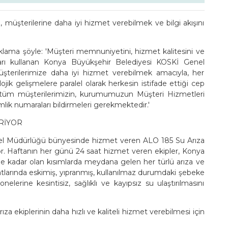
üşterilerine daha iyi hizmet verebilmek ve bilgi akışını
klama şöyle: 'Müşteri memnuniyetini, hizmet kalitesini ve
nları kullanan Konya Büyükşehir Belediyesi KOSKİ Genel
terilerimize daha iyi hizmet verebilmek amacıyla, her
ojik gelişmelere paralel olarak herkesin istifade ettiği cep
, tüm müşterilerimizin, kurumumuzun Müşteri Hizmetleri
mlik numaraları bildirmeleri gerekmektedir.'
ERİYOR
el Müdürlüğü bünyesinde hizmet veren ALO 185 Su Arıza
iyor. Haftanın her günü 24 saat hizmet veren ekipler, Konya
rine kadar olan kısımlarda meydana gelen her türlü arıza ve
atlarında eskimiş, yıpranmış, kullanılmaz durumdaki şebeke
nelerine kesintisiz, sağlıklı ve kayıpsız su ulaştırılmasını
 ekiplerinin daha hızlı ve kaliteli hizmet verebilmesi için