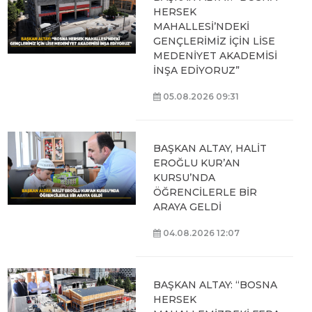
HERSEK
MAHALLESİ’NDEKİ
GENÇLERİMİZ İÇİN LİSE
MEDENİYET AKADEMİSİ
İNŞA EDİYORUZ”
05.08.2026 09:31
BAŞKAN ALTAY, HALİT
EROĞLU KUR’AN
KURSU’NDA
ÖĞRENCİLERLE BİR
ARAYA GELDİ
04.08.2026 12:07
BAŞKAN ALTAY: “BOSNA
HERSEK